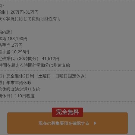
勤〉
制］26万円-31万円
験や状況に応じて変動可能性有り
与内訳］
給:188,190円
格手当:2万円
手当:10,298円
残業代（30時間分）:41,512円
0時間を超える時間外労働分は別途支給
日］完全週休2日制（土曜日・日曜日固定休み）
暇］年末年始休暇
給休暇は法定通り支給
間休日］110日程度
完全無料
現在の募集要項を確認する