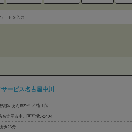
イサービス名古屋中川
復師,あん摩ﾏｯｻｰｼﾞ指圧師
県名古屋市中川区万場5-2404
徒歩23分