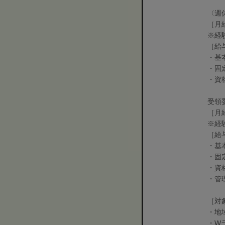
〈週
［月給
※経
［給
・基本
・固定
・資格
受領
［月
※経
［給
・基本
・固定
・資格
・管
［対
・地
・Wラ