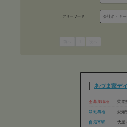
フリーワード
前へ
1
次へ
あづま家デ
募集職種
柔道整
勤務地
愛知
最寄駅
伏屋 