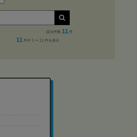
11
該当件数
件
11
件中 1 〜 11 件を表示