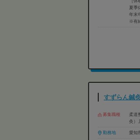
［休
夏季
年末
※有
すずらん鍼
募集職種
柔道
灸）,
勤務地
愛知