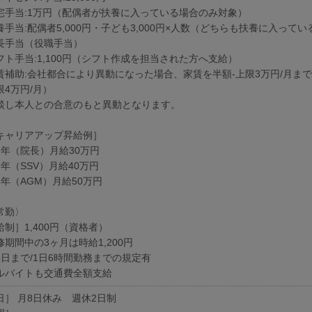
宅手当:1万円（配偶者が扶養に入っている場合のみ対象）
養手当:配偶者5,000円・子ども3,000円×人数（どちらも扶養に入って
長手当（役職手当）
フト手当:1,100円（シフト作成を担当された方へ支給）
賃補助:会社都合により異動になった場合、家賃を半額-上限3万円/月ま
限4万円/月）
談し本人との合意のもと異動となります。
キャリアアップ昇給例］
1年（院長）月給30万円
3年（SSV）月給40万円
4年（AGM）月給50万円
常勤〉
給制］1,400円（資格者）
修期間中の3ヶ月は時給1,200円
4日まで/1日6時間勤務までの規定有
ルバイトも交通費全額支給
日］ 月8日休み 週休2日制