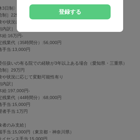
休3日制〉
登録する
制］229,000円
験や状況に応じて変動可能性有り
与内訳］
給:16万円-
残業代（35時間分）:56,000円
手当:13,000円
委任扱いの有る院での経験が3年以上ある場合（愛知県・三重県）
給制］29万円
験や状況に応じて変動可能性有り
与内訳］
給:197,000円-
残業代（44時間分）:68,000円
手当:15,000円
理者手当:1万円
象者のみ支給］
域手当:15,000円（東京都・神奈川県）
イセンス手当:15,000円