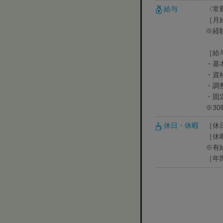
給与
〈常
［月給
※経
［給
・基本
・資
・調整
・固定
※3
休日・休暇
［休
［休
※有
［年