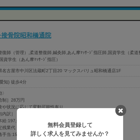
灸接骨院昭和橋通院
整復師（管理）,柔道整復師,鍼灸師,あん摩ﾏｯｻｰｼﾞ指圧師,国資学生（柔
国資学生（あん摩ﾏｯｻｰｼﾞ指圧）
県名古屋市中川区法蔵町2丁目20 マックスバリュ昭和橋通店1F
愛知) 徒歩4分
勤〉
給制］28万円
験や状況に応じて変動可能性有り
与内訳］
給:197,000円-
無料会員登録して
残業代（44時間分）:68,000円
詳しく求人を見てみませんか？
手当:15,000円