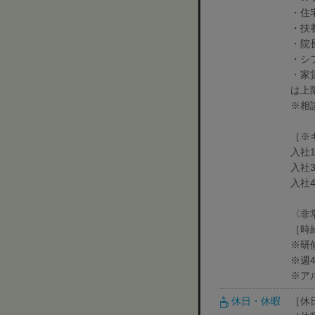
・住
・扶
・院
・シ
・家
は上
※相
［※
入社
入社
入社
〈非
［時
※研
※週
※ア
休日・休暇
［休