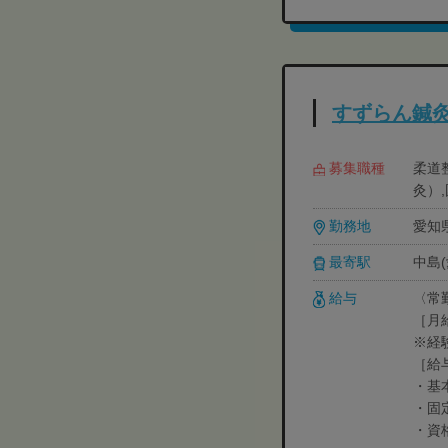
すずらん鍼
募集職種
柔道
灸）,
勤務地
愛知
最寄駅
中島(
給与
〈常
［月
※経
［給
・基本
・固定
・資格