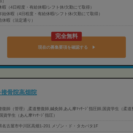
暇］
休暇（4日程度・有給休暇/シフト休/欠勤にて取得）
年始休暇（4日程度・有給休暇/シフト休/欠勤にて取得）
給休暇（法定通り）
完全無料
現在の募集要項を確認する
灸接骨院高畑院
整復師（管理）,柔道整復師,鍼灸師,あん摩ﾏｯｻｰｼﾞ指圧師,国資学生（柔
国資学生（あん摩ﾏｯｻｰｼﾞ指圧）
県名古屋市中川区高畑1-201 メゾン・ド・タカバタ1F