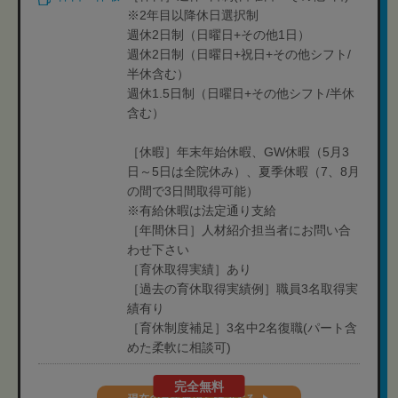
※2年目以降休日選択制
週休2日制（日曜日+その他1日）
週休2日制（日曜日+祝日+その他シフト/
半休含む）
週休1.5日制（日曜日+その他シフト/半休
含む）
［休暇］年末年始休暇、GW休暇（5月3
日～5日は全院休み）、夏季休暇（7、8月
の間で3日間取得可能）
※有給休暇は法定通り支給
［年間休日］人材紹介担当者にお問い合
わせ下さい
［育休取得実績］あり
［過去の育休取得実績例］職員3名取得実
績有り
［育休制度補足］3名中2名復職(パート含
めた柔軟に相談可)
完全無料