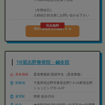
［年間休日］
人材紹介担当者にお問い合わせ下さい
完全無料
現在の募集要項を確認する
TR習志野整骨院・鍼灸院
募集職種
柔道整復師,国資学生（柔道整復）
勤務地
千葉県習志野市東習志野7-4-10東習志野
ショッピングモ-ル1F
最寄駅
実籾 徒歩23分
給与
★総額月給228,000円＋住宅手当or交通費