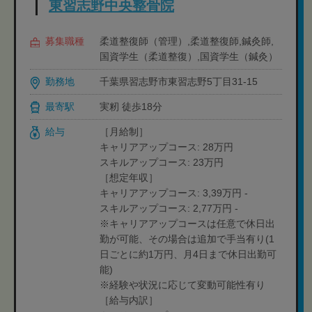
東習志野中央整骨院
募集職種
柔道整復師（管理）,柔道整復師,鍼灸師,
国資学生（柔道整復）,国資学生（鍼灸）
勤務地
千葉県習志野市東習志野5丁目31-15
最寄駅
実籾 徒歩18分
給与
［月給制］
キャリアアップコース: 28万円
スキルアップコース: 23万円
［想定年収］
キャリアアップコース: 3,39万円 -
スキルアップコース: 2,77万円 -
※キャリアアップコースは任意で休日出
勤が可能、その場合は追加で手当有り(1
日ごとに約1万円、月4日まで休日出勤可
能)
※経験や状況に応じて変動可能性有り
［給与内訳］