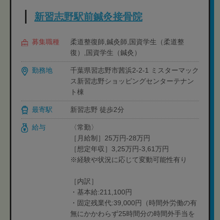
新習志野駅前鍼灸接骨院
募集職種
柔道整復師,鍼灸師,国資学生（柔道整
復）,国資学生（鍼灸）
勤務地
千葉県習志野市茜浜2-2-1 ミスターマック
ス新習志野ショッピングセンターテナン
ト棟
最寄駅
新習志野 徒歩2分
給与
〈常勤〉
［月給制］25万円-28万円
［想定年収］3,25万円-3,61万円
※経験や状況に応じて変動可能性有り
［内訳］
・基本給:211,100円
・固定残業代:39,000円（時間外労働の有
無にかかわらず25時間分の時間外手当を