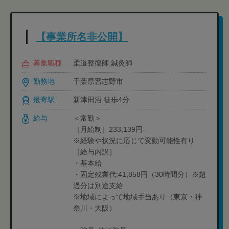
【事業所名非公開】
募集職種
柔道整復師,鍼灸師
勤務地
千葉県習志野市
最寄駅
新津田沼 徒歩4分
給与
＜常勤＞
［月給制］233,139円-
※経験や状況に応じて変動可能性有り
［給与内訳］
・基本給
・固定残業代:41,858円（30時間分）※超
過分は別途支給
※地域によって地域手当あり（東京・神
奈川・大阪）