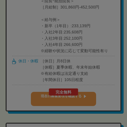
＜院長ｰ統括院長＞
［月給制］301,860円-452,500円
＜給与例＞
・新卒（1年目）:233,139円
・入社2年目:235,608円
・入社3年目:252,100円
・入社4年目:266,600円
※経験や状況に応じて変動可能性有り
休日・休暇
［休日］月8日休
［休暇］夏季休暇、年末年始休暇
※有給休暇は法定通り支給
［年間休日］105日程度
完全無料
現在の募集要項を確認する