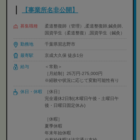
【事業所名非公開】
募集職種
柔道整復師（管理）,柔道整復師,鍼灸師,
国資学生（柔道整復）,国資学生（鍼灸）
勤務地
千葉県習志野市
最寄駅
京成大久保 徒歩1分
給与
＜常勤＞
［月給制］25万円-275,000円
※経験や状況に応じて変動可能性有り
休日・休暇
［休日］
完全週休2日制(木曜日午後・土曜日午
後・日曜日固定休み)
［休暇］
夏季休暇
年末年始休暇
※有給休暇は法定通り支給