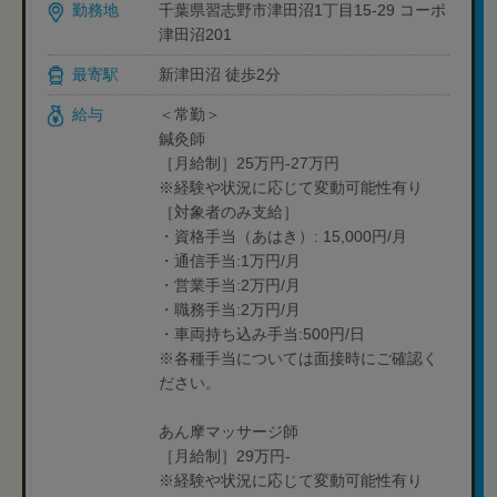
勤務地
千葉県習志野市津田沼1丁目15-29 コーポ
津田沼201
最寄駅
新津田沼 徒歩2分
給与
＜常勤＞
鍼灸師
［月給制］25万円-27万円
※経験や状況に応じて変動可能性有り
［対象者のみ支給］
・資格手当（あはき）: 15,000円/月
・通信手当:1万円/月
・営業手当:2万円/月
・職務手当:2万円/月
・車両持ち込み手当:500円/日
※各種手当については面接時にご確認く
ださい。
あん摩マッサージ師
［月給制］29万円-
※経験や状況に応じて変動可能性有り