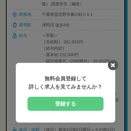
復）,国資学生（鍼灸）
勤務地
千葉県習志野市奏の杜1-3-1
最寄駅
津田沼 徒歩4分
給与
＜常勤＞
［月給制］ 261,915円-
［給与内訳］
・基本給:222,000円
・固定残業代（25時間分）:39,915円
※経験や状況に応じて変動可能性有り
研修期間・月給減額無し
無料会員登録して
詳しく求人を見てみませんか？
※2年目以降休日選択制
・261,915円:週休2日制（日+その他1日）
・261,915円:週休2日制（日+祝日+その他
登録する
シフト/半休も含む）
・294,778円:週休1,5日制（日+その他シ
フト/半休含む）
休日・休暇
［休日］週休2日制(日曜日＋その他1日)