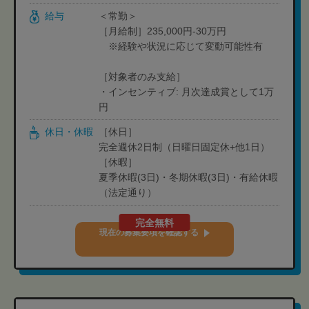
給与
＜常勤＞
［月給制］235,000円-30万円
※経験や状況に応じて変動可能性有
［対象者のみ支給］
・インセンティブ: 月次達成賞として1万
円
休日・休暇
［休日］
完全週休2日制（日曜日固定休+他1日）
［休暇］
夏季休暇(3日)・冬期休暇(3日)・有給休暇
（法定通り）
完全無料
現在の募集要項を確認する