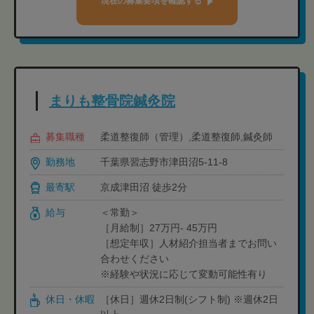
現在の募集要項を確認する
まりも整骨院鍼灸院
募集職種
柔道整復師（管理）,柔道整復師,鍼灸師
勤務地
千葉県習志野市津田沼5-11-8
最寄駅
京成津田沼 徒歩2分
給与
＜常勤＞
［月給制］27万円- 45万円
［想定年収］人材紹介担当者までお問い
合わせください
※経験や状況に応じて変動可能性有り
休日・休暇
［休日］週休2日制(シフト制) ※週休2日