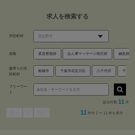
求人を検索する
市区町村
資格
柔道整復師
あん摩マッサージ指圧師
鍼灸師
最寄りの市
船橋市
千葉市花見川区
八千代市
千葉市
区町村
フリーワー
ド
11
該当件数
件
11
前へ
1
次へ
件中 1 〜 11 件を表示