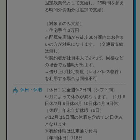
固定残業代として支給し、25時間を超え
る時間外労働分は追加で支給）
［対象者のみ支給］
・住宅手当:3万円
※配属先店舗から徒歩30分圏内にお住ま
いの方が対象になります。（交通費支給
は無し）
※契約者が社員本人であれば、同棲など
の場合でも補助が出ます。
→借り上げ社宅制度（レオパレス物件）
を利用する場合は同棲不可
休日・休暇
［休日］完全週休2日制（シフト制）
※月によって休みが異なります。（1月:8
日休/2月:9日休/3月:10日休/4月:9日休）
［休暇］年末年始休暇（5日）
※12月は5日間の休暇を含めて14日休み
となります
※有給休暇は法定通り付与
［年間休日］118日