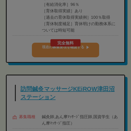
［有給消化率］96％
［育休取得実績］あり
［過去の育休取得実績例］100％取得
［育休制度補足］育休明けの勤務体系に
ついては時短可能
完全無料
現在の募集要項を確認する
訪問鍼灸マッサージKEiROW津田沼
ステーション
募集職種
鍼灸師,あん摩ﾏｯｻｰｼﾞ指圧師,国資学生（あ
ん摩ﾏｯｻｰｼﾞ指圧）