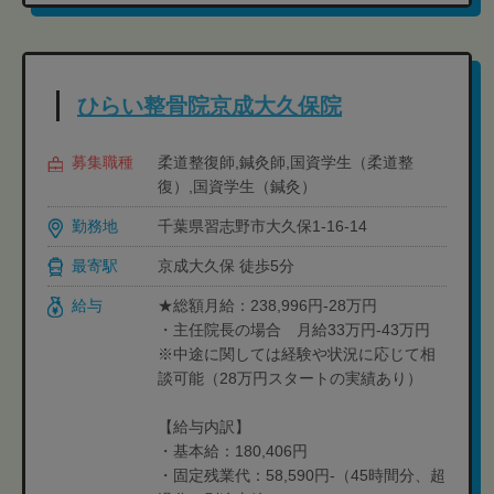
ひらい整骨院京成大久保院
募集職種
柔道整復師,鍼灸師,国資学生（柔道整
復）,国資学生（鍼灸）
勤務地
千葉県習志野市大久保1-16-14
最寄駅
京成大久保 徒歩5分
給与
★総額月給：238,996円-28万円
・主任院長の場合 月給33万円-43万円
※中途に関しては経験や状況に応じて相
談可能（28万円スタートの実績あり）
【給与内訳】
・基本給：180,406円
・固定残業代：58,590円-（45時間分、超