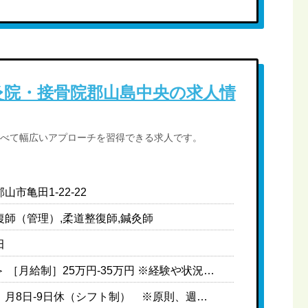
灸院・接骨院郡山島中央の求人情
べて幅広いアプローチを習得できる求人です。
山市亀田1-22-22
復師（管理）,柔道整復師,鍼灸師
田
＜常勤＞ ［月給制］25万円-35万円 ※経験や状況に応じて変動可能性有り ※中途の場合、前職給与や経験を考慮の上給与決定 ＜モデル給与＞ 院長・マネージャークラス：30万円-35万円 主任・副院長クラス：28万円-30万円 一般スタッフ（中途）：25万円-30万円 新卒未経験：23万円- ※上記は目安の金額になります
［休日］月8日-9日休（シフト制） ※原則、週休2日になるよう調整 ［休暇］※有給休暇は法定通り支給 ［年間休日］108日 ［育休取得実績］あり