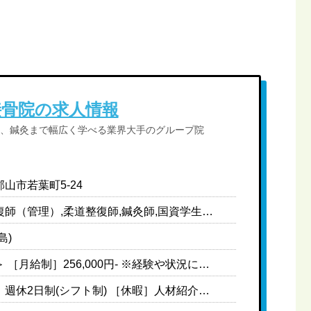
接骨院の求人情報
、鍼灸まで幅広く学べる業界大手のグループ院
山市若葉町5-24
柔道整復師（管理）,柔道整復師,鍼灸師,国資学生（柔道整復）,国資学生（鍼灸）
島)
＜常勤＞ ［月給制］256,000円- ※経験や状況に応じて変動可能性あり ［給与内訳］ ・基本給:199,000円 ・地域手当:1,000円 ・固定残業代（25時間分、超過分別途支給あり）:36,000円 ・資格手当:2万円 ［対象者のみ支給］ ・管理柔道整復師手当:2万円 (柔道整復師経験3年以上＋柔道整復師施設管理者研修受講済み) ※管理柔道整復師に登録された場合に付与 ・家族手当:扶養義務のある配偶者:5,000円 第一子:3,000円 第二子:5,000円 第三子:7,000円 ※18歳まで ※複数名のお子様がいる場合、1年目は第1子分のみ、2年目は2名分、3年目は3名分・・・となる。 ・W資格手当:W資格はプラス2万円 ※鍼灸＋あん摩は対象外 ・役職手当: 副院長 :3万円 院長 :5万円 マネージャー:8万円-25万円 〈中途〉 ・現職給与保障制度あり ※現職の給与明細をご提出いただきます ※技術チェック、問診チェックによって最終決定します ＜非常勤＞ ［学生バイト］時給1,033円-
［休日］週休2日制(シフト制) ［休暇］人材紹介担当者までお問い合わせください ※有給休暇は法定通り支給 ［年間休日］110日 ［備考］ ※月単位で休みの日数が決まっており年間で110日になるよう調整している ※シフトは月半ばに提出をしてもらい、休みの中でも第1希望から第10希望くらいまで優先順位をつけてもらう ※基本的に希望休は通るが、優先順位の高い休みの曜日がスタッフで重複した場合は近隣の店舗のスタッフにヘルプに入ってもらう