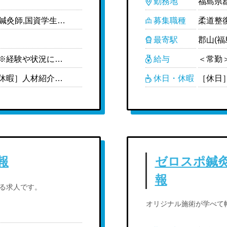
勤務地
福島県郡
柔道整復師（管理）,柔道整復師,鍼灸師,国資学生（柔道整復）,国資学生（鍼灸）
募集職種
最寄駅
郡山(福
＜常勤＞ ［月給制］256,000円- ※経験や状況に応じて変動可能性あり ［給与内訳］ ・基本給:199,000円 ・地域手当:1,000円 ・固定残業代（25時間分、超過分別途支給あり）:36,000円 ・資格手当:2万円 ［対象者のみ支給］ ・管理柔道整復師手当:2万円 (柔道整復師経験3年以上＋柔道整復師施設管理者研修受講済み) ※管理柔道整復師に登録された場合に付与 ・家族手当:扶養義務のある配偶者:5,000円 第一子:3,000円 第二子:5,000円 第三子:7,000円 ※18歳まで ※複数名のお子様がいる場合、1年目は第1子分のみ、2年目は2名分、3年目は3名分・・・となる。 ・W資格手当:W資格はプラス2万円 ※鍼灸＋あん摩は対象外 ・役職手当: 副院長 :3万円 院長 :5万円 マネージャー:8万円-25万円 〈中途〉 ・現職給与保障制度あり ※現職の給与明細をご提出いただきます ※技術チェック、問診チェックによって最終決定します ＜非常勤＞ ［学生バイト］時給1,033円-
給与
［休日］週休2日制(シフト制) ［休暇］人材紹介担当者までお問い合わせください ※有給休暇は法定通り支給 ［年間休日］110日 ［備考］ ※月単位で休みの日数が決まっており年間で110日になるよう調整している ※シフトは月半ばに提出をしてもらい、休みの中でも第1希望から第10希望くらいまで優先順位をつけてもらう ※基本的に希望休は通るが、優先順位の高い休みの曜日がスタッフで重複した場合は近隣の店舗のスタッフにヘルプに入ってもらう
休日・休暇
報
ゼロスポ鍼
報
る求人です。
オリジナル施術が学べて