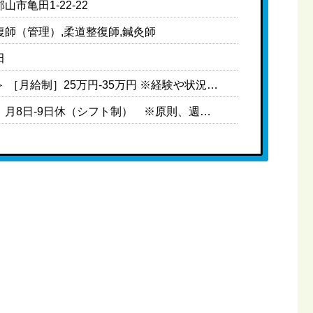
山市亀田1-22-22
復師（管理）,柔道整復師,鍼灸師
田
＜常勤＞ ［月給制］25万円-35万円 ※経験や状況に応じて変動可能性有り ※中途の場合、前職給与や経験を考慮の上給与決定 ＜モデル給与＞ 院長・マネージャークラス：30万円-35万円 主任・副院長クラス：28万円-30万円 一般スタッフ（中途）：25万円-30万円 新卒未経験：23万円- ※上記は目安の金額になります
［休日］月8日-9日休（シフト制） ※原則、週休2日になるよう調整 ［休暇］※有給休暇は法定通り支給 ［年間休日］108日 ［育休取得実績］あり