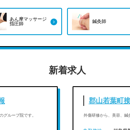
あん摩マッサージ
鍼灸師
指圧師
新着求人
報
郡山若葉町
のグループ院です。
外傷研修から、美容、鍼