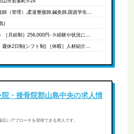
山市若葉町5-24
柔道整復師（管理）,柔道整復師,鍼灸師,国資学生（柔道整復）,国資学生（鍼灸）
島)
＜常勤＞ ［月給制］256,000円- ※経験や状況に応じて変動可能性あり ［給与内訳］ ・基本給:199,000円 ・地域手当:1,000円 ・固定残業代（25時間分、超過分別途支給あり）:36,000円 ・資格手当:2万円 ［対象者のみ支給］ ・管理柔道整復師手当:2万円 (柔道整復師経験3年以上＋柔道整復師施設管理者研修受講済み) ※管理柔道整復師に登録された場合に付与 ・家族手当:扶養義務のある配偶者:5,000円 第一子:3,000円 第二子:5,000円 第三子:7,000円 ※18歳まで ※複数名のお子様がいる場合、1年目は第1子分のみ、2年目は2名分、3年目は3名分・・・となる。 ・W資格手当:W資格はプラス2万円 ※鍼灸＋あん摩は対象外 ・役職手当: 副院長 :3万円 院長 :5万円 マネージャー:8万円-25万円 〈中途〉 ・現職給与保障制度あり ※現職の給与明細をご提出いただきます ※技術チェック、問診チェックによって最終決定します ＜非常勤＞ ［学生バイト］時給1,033円-
［休日］週休2日制(シフト制) ［休暇］人材紹介担当者までお問い合わせください ※有給休暇は法定通り支給 ［年間休日］110日 ［備考］ ※月単位で休みの日数が決まっており年間で110日になるよう調整している ※シフトは月半ばに提出をしてもらい、休みの中でも第1希望から第10希望くらいまで優先順位をつけてもらう ※基本的に希望休は通るが、優先順位の高い休みの曜日がスタッフで重複した場合は近隣の店舗のスタッフにヘルプに入ってもらう
灸院・接骨院郡山島中央の求人情
幅広いアプローチを習得できる求人です。