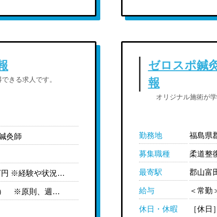
報
ゼロスポ鍼
得できる求人です。
報
オリジナル施術が学
勤務地
福島県郡
,鍼灸師
募集職種
柔道整
最寄駅
郡山富
＜常勤＞ ［月給制］25万円-35万円 ※経験や状況に応じて変動可能性有り ※中途の場合、前職給与や経験を考慮の上給与決定 ＜モデル給与＞ 院長・マネージャークラス：30万円-35万円 主任・副院長クラス：28万円-30万円 一般スタッフ（中途）：25万円-30万円 新卒未経験：23万円- ※上記は目安の金額になります
給与
［休日］月8日-9日休（シフト制） ※原則、週休2日になるよう調整 ［休暇］※有給休暇は法定通り支給 ［年間休日］108日 ［育休取得実績］あり
休日・休暇