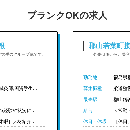
ブランクOKの求人
報
郡山若葉町
界大手のグループ院です。
外傷研修から、美容
勤務地
福島県郡
柔道整復師（管理）,柔道整復師,鍼灸師,国資学生（柔道整復）,国資学生（鍼灸）
募集職種
最寄駅
郡山(福
＜常勤＞ ［月給制］256,000円- ※経験や状況に応じて変動可能性あり ［給与内訳］ ・基本給:199,000円 ・地域手当:1,000円 ・固定残業代（25時間分、超過分別途支給あり）:36,000円 ・資格手当:2万円 ［対象者のみ支給］ ・管理柔道整復師手当:2万円 (柔道整復師経験3年以上＋柔道整復師施設管理者研修受講済み) ※管理柔道整復師に登録された場合に付与 ・家族手当:扶養義務のある配偶者:5,000円 第一子:3,000円 第二子:5,000円 第三子:7,000円 ※18歳まで ※複数名のお子様がいる場合、1年目は第1子分のみ、2年目は2名分、3年目は3名分・・・となる。 ・W資格手当:W資格はプラス2万円 ※鍼灸＋あん摩は対象外 ・役職手当: 副院長 :3万円 院長 :5万円 マネージャー:8万円-25万円 〈中途〉 ・現職給与保障制度あり ※現職の給与明細をご提出いただきます ※技術チェック、問診チェックによって最終決定します ＜非常勤＞ ［学生バイト］時給1,033円-
給与
［休日］週休2日制(シフト制) ［休暇］人材紹介担当者までお問い合わせください ※有給休暇は法定通り支給 ［年間休日］110日 ［備考］ ※月単位で休みの日数が決まっており年間で110日になるよう調整している ※シフトは月半ばに提出をしてもらい、休みの中でも第1希望から第10希望くらいまで優先順位をつけてもらう ※基本的に希望休は通るが、優先順位の高い休みの曜日がスタッフで重複した場合は近隣の店舗のスタッフにヘルプに入ってもらう
休日・休暇