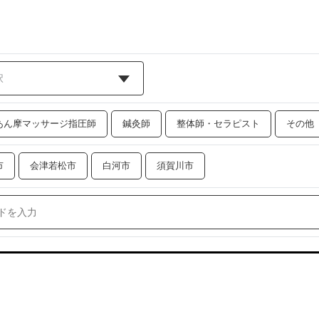
あん摩マッサージ指圧師
鍼灸師
整体師・セラピスト
その他
市
会津若松市
白河市
須賀川市