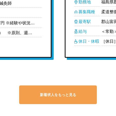
勤務地
福島県郡
,鍼灸師
募集職種
柔道整
最寄駅
郡山富
＜常勤＞ ［月給制］25万円-35万円 ※経験や状況に応じて変動可能性有り ※中途の場合、前職給与や経験を考慮の上給与決定 ＜モデル給与＞ 院長・マネージャークラス：30万円-35万円 主任・副院長クラス：28万円-30万円 一般スタッフ（中途）：25万円-30万円 新卒未経験：23万円- ※上記は目安の金額になります
給与
［休日］月8日-9日休（シフト制） ※原則、週休2日になるよう調整 ［休暇］※有給休暇は法定通り支給 ［年間休日］108日 ［育休取得実績］あり
休日・休暇