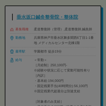
垂水坂口鍼灸整骨院・整体院
募集職種
柔道整復師（管理）,柔道整復師,鍼灸師
勤務地
兵庫県神戸市垂水区舞多聞西6丁目1-1番
地 メディカルセンター北棟1階
最寄駅
学園都市 徒歩19分
給与
＜常勤＞
［月給制］250,100円-
※経験や状況に応じて変動可能性有り
［内訳］
・基本給:194,000円
・固定残業手当(40時間分):56,100円
※固定残業代超過分は別途支給
［対象者のみ支給］