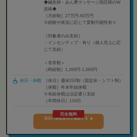
◆鍼灸師・あん摩マッサージ指圧師のW
資格◆
［月給制］27万円-50万円
※経験や状況に応じて変動可能性有り
［対象者のみ支給］
・インセンティブ：有り（個人売上に応
じて支給）
＜非常勤＞
［時給制］1,200円-1,500円
休日・休暇
［休日］週休2日制（固定休・シフト制）
［休暇］年末年始休暇
※有給休暇は法定通り支給
［年間休日］110日
完全無料
現在の募集要項を確認する