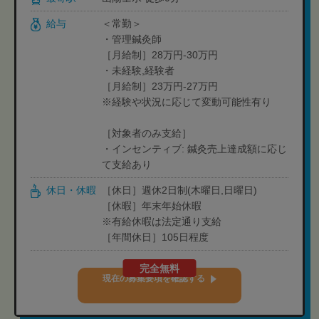
給与
＜常勤＞
・管理鍼灸師
［月給制］28万円-30万円
・未経験,経験者
［月給制］23万円-27万円
※経験や状況に応じて変動可能性有り
［対象者のみ支給］
・インセンティブ: 鍼灸売上達成額に応じ
て支給あり
休日・休暇
［休日］週休2日制(木曜日,日曜日)
［休暇］年末年始休暇
※有給休暇は法定通り支給
［年間休日］105日程度
完全無料
現在の募集要項を確認する