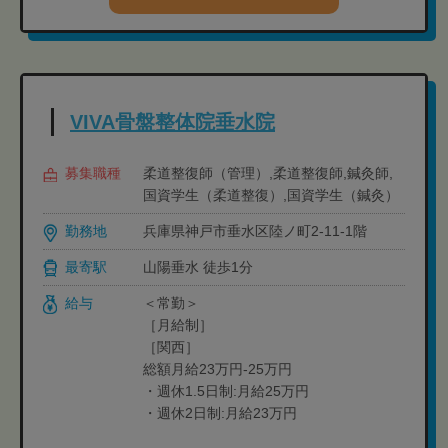
VIVA骨盤整体院垂水院
募集職種
柔道整復師（管理）,柔道整復師,鍼灸師,
国資学生（柔道整復）,国資学生（鍼灸）
勤務地
兵庫県神戸市垂水区陸ノ町2-11-1階
最寄駅
山陽垂水 徒歩1分
給与
＜常勤＞
［月給制］
［関西］
総額月給23万円-25万円
・週休1.5日制:月給25万円
・週休2日制:月給23万円