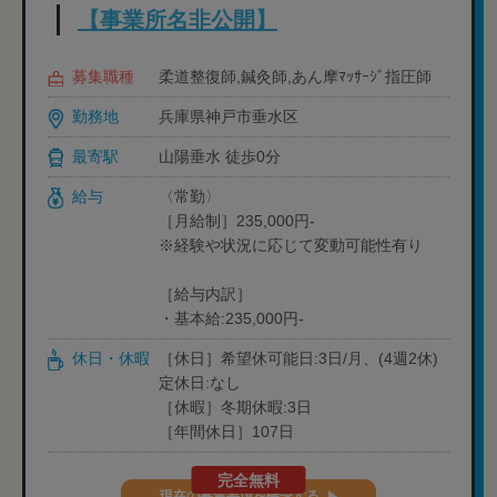
【事業所名非公開】
募集職種
柔道整復師,鍼灸師,あん摩ﾏｯｻｰｼﾞ指圧師
勤務地
兵庫県神戸市垂水区
最寄駅
山陽垂水 徒歩0分
給与
〈常勤〉
［月給制］235,000円-
※経験や状況に応じて変動可能性有り
［給与内訳］
・基本給:235,000円-
休日・休暇
［休日］希望休可能日:3日/月、(4週2休)
定休日:なし
［休暇］冬期休暇:3日
［年間休日］107日
完全無料
現在の募集要項を確認する