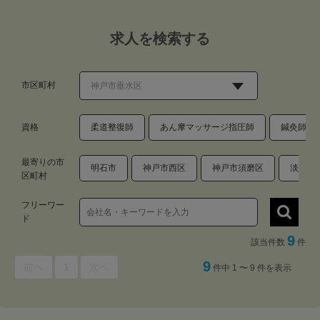
求人を検索する
市区町村
資格
柔道整復師
あん摩マッサージ指圧師
鍼灸師
最寄りの市
明石市
神戸市西区
神戸市須磨区
淡路市
区町村
フリーワー
ド
9
該当件数
件
9
前へ
1
次へ
件中 1 〜 9 件を表示