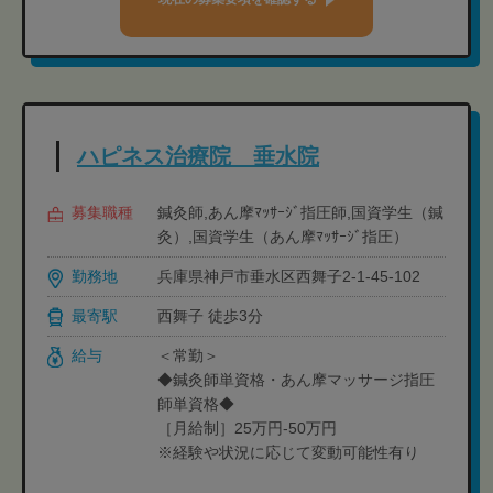
ハピネス治療院 垂水院
募集職種
鍼灸師,あん摩ﾏｯｻｰｼﾞ指圧師,国資学生（鍼
灸）,国資学生（あん摩ﾏｯｻｰｼﾞ指圧）
勤務地
兵庫県神戸市垂水区西舞子2-1-45-102
最寄駅
西舞子 徒歩3分
給与
＜常勤＞
◆鍼灸師単資格・あん摩マッサージ指圧
師単資格◆
［月給制］25万円-50万円
※経験や状況に応じて変動可能性有り