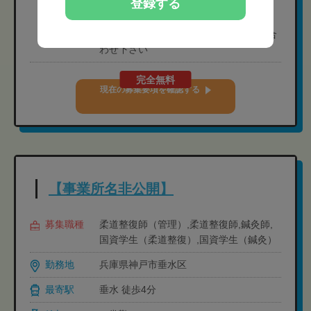
登録する
制・完全週休2日制） ※シフト制
［休暇］ ※有給休暇は法定通り支給
［年間休日］ 人材紹介担当者にお問い合
わせ下さい
完全無料
現在の募集要項を確認する
【事業所名非公開】
募集職種
柔道整復師（管理）,柔道整復師,鍼灸師,
国資学生（柔道整復）,国資学生（鍼灸）
勤務地
兵庫県神戸市垂水区
最寄駅
垂水 徒歩4分