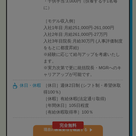
・子供手当:3,000円（扶養する子1名毎
に）
［モデル収入例］
入社1年目:月給251,000円-261,000円
入社2年目:月給261,000円-27万円
入社3年目院長:月給30万円 (人事評価制度
をもとに都度昇給)
※経験に応じて給与アップを考慮いたし
ます。
※実力次第で更に統括院長・MGRへのキ
ャリアアップが可能です。
休日・休暇
［休日］週休2日制 (シフト制・希望休取
得100％)
［休暇］有給休暇(法定通り取得)
［年間休日］105日程度
［有給休暇取得率］100％
完全無料
現在の募集要項を確認する