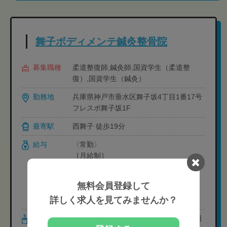
舞子ボディメンテ鍼灸整骨院
募集職種
柔道整復師,鍼灸師,国資学生（柔道整
復）,国資学生（鍼灸）
勤務地
兵庫県神戸市垂水区舞子坂4丁目1番17号
フレスポ舞子坂1F
最寄駅
西舞子 徒歩19分
給与
〈常勤〉
［月給制］
・1.5日休み:30万円-
・2日休み:265,000円-
無料会員登録して
・完全2日休み):24万円-
詳しく求人を見てみませんか？
※経験や状況に応じて変動可能性有り
休日・休暇
［休日］ 選択制（週休1.5日制・週休2日