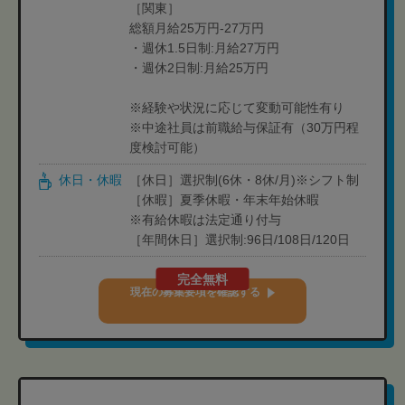
［関東］
総額月給25万円-27万円
・週休1.5日制:月給27万円
・週休2日制:月給25万円
※経験や状況に応じて変動可能性有り
※中途社員は前職給与保証有（30万円程
度検討可能）
休日・休暇
［休日］選択制(6休・8休/月)※シフト制
［休暇］夏季休暇・年末年始休暇
※有給休暇は法定通り付与
［年間休日］選択制:96日/108日/120日
完全無料
現在の募集要項を確認する