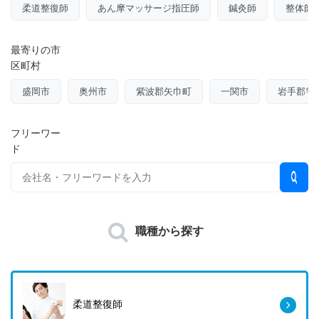
柔道整復師
あん摩マッサージ指圧師
鍼灸師
整体師
最寄りの市
区町村
盛岡市
奥州市
紫波郡矢巾町
一関市
岩手郡雫
フリーワー
ド
職種から探す
柔道整復師