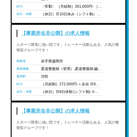
〈常勤〉 ［月給制］261,000円- ［想定年収］3,132,000円- ※経験や状況に応じて変動可能性有り ※中途の場合、前職給与保障制度が可能 （ただし、会社規定基準に満たない場合減給となる場合もあり） ※固定残業10時間を超過した分は別途支給 ［給与内訳］ 基本給:244,200円 固定残業代（10時間分）:16,800円 ［対象者のみ支給］ ・住宅手当 … 東京23区内/大阪市内在住の賃貸世帯主の場合:2万円 … 上記エリア以外で賃貸世帯主の場合:1万円 ・コミュニケーション食事補助:2,000円 ・家族手当 … 配偶者（扶養内）:2,000円-7,000円 … お子様（扶養内）:3,000円/人 ・引っ越し手当:最大10万円支給 … 新卒のみに適応 ・Wライセンス手当（柔道整復師＋鍼灸師）:1万円 院長 ［想定年収］4,50万円-6,00万円 テクニカルディレクター/スーパーバイザー ［想定年収］5,50万円-7,00万円 チーフテクニカルディレクター/エリアマネージャー ［想定年収］6,50万円-8,00万円 エリアマネージャー ［想定年収］6,50万円-8,00万円 ゼネラルマネージャー ［想定年収］7,50万円-10,00万円 〈非常勤〉 ［時給］1,230円 -
給与
［休日］月10日休み（シフト制）、バースデー休暇（半休付与） ※院の立地により固定休やシフト休の違い有り ※休日出勤一切なし ［休暇］年末年始休暇・夏季休暇（月10日休みに含む） ※有給休暇は法定通り支給 ［年間休日］120日
休日・休暇
【事業所名非公開】の求人情報
スポーツ障害に強い院です。トレーナー活動もある、人気の整
骨院グループです！
岩手県盛岡市
勤務地
柔道整復師（管理）,柔道整復師,鍼灸師,あん摩ﾏｯｻｰｼﾞ指圧師,国資学生（柔道整復）,国資学生（鍼灸）,国資学生（あん摩ﾏｯｻｰｼﾞ指圧）
募集職種
渋民
最寄駅
［月給制］272,000円-＋歩合 月8休み:272,000円- ＋歩合(10:00-20:00) ［給与内訳］ ・基本給:232,940円 ・固定残業代（25.5時間分）:39,060円 月9休み:265,000円- +歩合（10:00-20:00） ［給与内訳］ ・基本給:223,132円 ・固定残業代（24時間分）:41,868円 月8休み午前午後シフト:24万円- ＋歩合(9:00-18:00/12:00-21:00) ［給与内訳］ ・基本給:204,742円 ・固定残業代（23時間分）:35,258円 月8休み時短シフト:22万円-(9:00-18:00) ［給与内訳］ ・基本給:204,742円 ・固定残業代（10時間分）:15,258円 月9休み時短シフト:21万円-(9:00-18:00) ［給与内訳］ ・基本給:196,160円 ・固定残業代（9時間分）:13,840円 月12日休み制:20万円-(10:00-20:00) ［給与内訳］ ・基本給:170,414円 ・固定残業代（19時間分）:29,586円 月12日休み制時短シフト:17万円-(9:00-18:00) ［給与内訳］ ・基本給:127,504円 ・固定残業代（27.7時間分）:42,496円 ・経験年数1年-2年:277,000円 ・経験年数3年-4年:282,000円 ・経験年数5年-6年:287,000円 ・経験年数7年-9年:292,000円 ・経験年数10年以上:297,000円 ※経験や状況に応じて変動可能性有り 経験者対象:前職給与考慮制度あり(入社後1年間適応)※週休2日制フルタイムのみ対象 ［対象者のみ支給］ ・Wライセンス手当(柔道整復師・鍼灸師):1万円 ・管理柔道整復師鍼灸師手当:2,000円(使用時:12,000円) ・歩合:成績により毎月支給される手当 ※予算達成状況によって出ない場合もございます(支給される場合は5,000円-最大1万円/月)。 ・住宅手当:5,000円/月(勤続年数によって変動する) ※実家以外の方対象 ・子供手当:3,000円/月(一人あたり)
給与
［休日］月8日休制 (シフト制) ※その他、月9日休制、月12日休制あり ［休暇］夏季休暇(2日)・年末年始休暇(3日)・リフレッシュ休暇・ウェディング休暇・慶弔休暇・産前休暇・産後休暇・育児休暇 ※有給休暇は法定通り付与 ［年間休日］106日前後（4週8休選択時）、118日前後（4週9休選択時）160日前後(週休3日選択時)
休日・休暇
【事業所名非公開】の求人情報
スポーツ障害に強い院です。トレーナー活動もある、人気の整
骨院グループです！