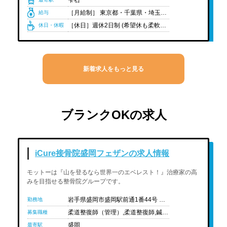
雫石
［月給制］ 東京都・千葉県・埼玉県:253,000円 青森県・岩手県・宮城県・福島県:226,000円 長野県:23万円 主任:＋1万円- 副院長:＋25,000円- 院長:＋5万円+歩合+管理資格手当 ［想定年収］人材紹介会社にお問い合わせください。 ※経験や状況に応じて変動可能性有り ［給与内訳］ ・基本給: 東京都・千葉県・埼玉県215,000円 青森県・岩手県・宮城県・福島県182,000円 長野県186,000円 ・職務手当: 東京都・千葉県・埼玉県38,000円 青森県・岩手県・宮城県・福島県44,000円 長野県44,000円 ※職務手当内に残業評価給を含む。(青森県・岩手県・宮城県・福島県:30時間分 東京都・千葉県・埼玉県:24時間分 長野県:30時間分) ［対象者のみ支給］ ・管理柔道整復師手当:13,000円＋歩合(レセプト枚数×110円) ・Wライセンス手当:2万円 ＜非常勤＞ ［時給制］人材紹介担当者までお問い合わせ下さい。 ※経験や状況に応じて変動可能性有り
給与
［休日］週休2日制 (希望休も柔軟に申請取得可能) ※関東圏のみ固定休み有(日曜日＋他1日) ［休暇］夏季休暇(2日)・年末年始休暇(6日) ※有給休暇は法定通り支給 ［年間休日］人材紹介担当者にお問い合わせ下さい ［有給消化率］取得しやすい環境です。 ［育休取得実績］有
休日・休暇
ブランクOKの求人
iCure接骨院盛岡フェザンの求人情報
モットーは『山を登るなら世界一のエベレスト！』治療家の高
みを目指せる整骨院グループです。
岩手県盛岡市盛岡駅前通1番44号 フェザン盛岡地下1階
勤務地
柔道整復師（管理）,柔道整復師,鍼灸師,あん摩ﾏｯｻｰｼﾞ指圧師,国資学生（柔道整復）,国資学生（鍼灸）,国資学生（あん摩ﾏｯｻｰｼﾞ指圧）
募集職種
盛岡
最寄駅