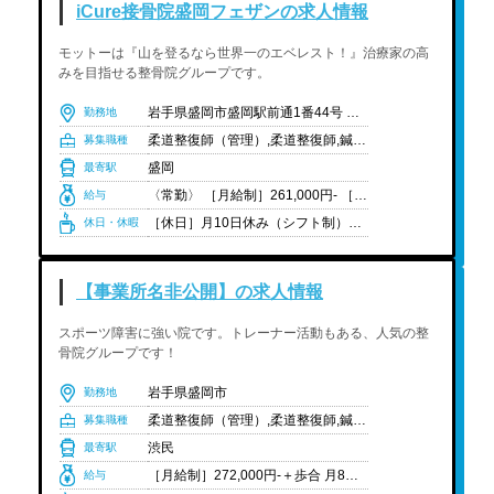
iCure接骨院盛岡フェザンの求人情報
モットーは『山を登るなら世界一のエベレスト！』治療家の高
みを目指せる整骨院グループです。
岩手県盛岡市盛岡駅前通1番44号 フェザン盛岡地下1階
勤務地
柔道整復師（管理）,柔道整復師,鍼灸師,あん摩ﾏｯｻｰｼﾞ指圧師,国資学生（柔道整復）,国資学生（鍼灸）,国資学生（あん摩ﾏｯｻｰｼﾞ指圧）
募集職種
盛岡
最寄駅
〈常勤〉 ［月給制］261,000円- ［想定年収］3,132,000円- ※経験や状況に応じて変動可能性有り ※中途の場合、前職給与保障制度が可能 （ただし、会社規定基準に満たない場合減給となる場合もあり） ※固定残業10時間を超過した分は別途支給 ［給与内訳］ 基本給:244,200円 固定残業代（10時間分）:16,800円 ［対象者のみ支給］ ・住宅手当 … 東京23区内/大阪市内在住の賃貸世帯主の場合:2万円 … 上記エリア以外で賃貸世帯主の場合:1万円 ・コミュニケーション食事補助:2,000円 ・家族手当 … 配偶者（扶養内）:2,000円-7,000円 … お子様（扶養内）:3,000円/人 ・引っ越し手当:最大10万円支給 … 新卒のみに適応 ・Wライセンス手当（柔道整復師＋鍼灸師）:1万円 院長 ［想定年収］4,50万円-6,00万円 テクニカルディレクター/スーパーバイザー ［想定年収］5,50万円-7,00万円 チーフテクニカルディレクター/エリアマネージャー ［想定年収］6,50万円-8,00万円 エリアマネージャー ［想定年収］6,50万円-8,00万円 ゼネラルマネージャー ［想定年収］7,50万円-10,00万円 〈非常勤〉 ［時給］1,230円 -
給与
［休日］月10日休み（シフト制）、バースデー休暇（半休付与） ※院の立地により固定休やシフト休の違い有り ※休日出勤一切なし ［休暇］年末年始休暇・夏季休暇（月10日休みに含む） ※有給休暇は法定通り支給 ［年間休日］120日
休日・休暇
【事業所名非公開】の求人情報
スポーツ障害に強い院です。トレーナー活動もある、人気の整
骨院グループです！
岩手県盛岡市
勤務地
柔道整復師（管理）,柔道整復師,鍼灸師,あん摩ﾏｯｻｰｼﾞ指圧師,国資学生（柔道整復）,国資学生（鍼灸）,国資学生（あん摩ﾏｯｻｰｼﾞ指圧）
募集職種
渋民
最寄駅
［月給制］272,000円-＋歩合 月8休み:272,000円- ＋歩合(10:00-20:00) ［給与内訳］ ・基本給:232,940円 ・固定残業代（25.5時間分）:39,060円 月9休み:265,000円- +歩合（10:00-20:00） ［給与内訳］ ・基本給:223,132円 ・固定残業代（24時間分）:41,868円 月8休み午前午後シフト:24万円- ＋歩合(9:00-18:00/12:00-21:00) ［給与内訳］ ・基本給:204,742円 ・固定残業代（23時間分）:35,258円 月8休み時短シフト:22万円-(9:00-18:00) ［給与内訳］ ・基本給:204,742円 ・固定残業代（10時間分）:15,258円 月9休み時短シフト:21万円-(9:00-18:00) ［給与内訳］ ・基本給:196,160円 ・固定残業代（9時間分）:13,840円 月12日休み制:20万円-(10:00-20:00) ［給与内訳］ ・基本給:170,414円 ・固定残業代（19時間分）:29,586円 月12日休み制時短シフト:17万円-(9:00-18:00) ［給与内訳］ ・基本給:127,504円 ・固定残業代（27.7時間分）:42,496円 ・経験年数1年-2年:277,000円 ・経験年数3年-4年:282,000円 ・経験年数5年-6年:287,000円 ・経験年数7年-9年:292,000円 ・経験年数10年以上:297,000円 ※経験や状況に応じて変動可能性有り 経験者対象:前職給与考慮制度あり(入社後1年間適応)※週休2日制フルタイムのみ対象 ［対象者のみ支給］ ・Wライセンス手当(柔道整復師・鍼灸師):1万円 ・管理柔道整復師鍼灸師手当:2,000円(使用時:12,000円) ・歩合:成績により毎月支給される手当 ※予算達成状況によって出ない場合もございます(支給される場合は5,000円-最大1万円/月)。 ・住宅手当:5,000円/月(勤続年数によって変動する) ※実家以外の方対象 ・子供手当:3,000円/月(一人あたり)
給与