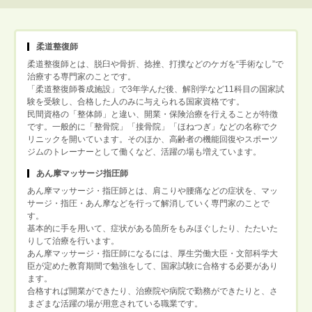
柔道整復師
柔道整復師とは、脱臼や骨折、捻挫、打撲などのケガを“手術なし”で
治療する専門家のことです。
「柔道整復師養成施設」で3年学んだ後、解剖学など11科目の国家試
験を受験し、合格した人のみに与えられる国家資格です。
民間資格の「整体師」と違い、開業・保険治療を行えることが特徴
です。一般的に「整骨院」「接骨院」「ほねつぎ」などの名称でク
リニックを開いています。そのほか、高齢者の機能回復やスポーツ
ジムのトレーナーとして働くなど、活躍の場も増えています。
あん摩マッサージ指圧師
あん摩マッサージ・指圧師とは、肩こりや腰痛などの症状を、マッ
サージ・指圧・あん摩などを行って解消していく専門家のことで
す。
基本的に手を用いて、症状がある箇所をもみほぐしたり、たたいた
りして治療を行います。
あん摩マッサージ・指圧師になるには、厚生労働大臣・文部科学大
臣が定めた教育期間で勉強をして、国家試験に合格する必要があり
ます。
合格すれば開業ができたり、治療院や病院で勤務ができたりと、さ
まざまな活躍の場が用意されている職業です。