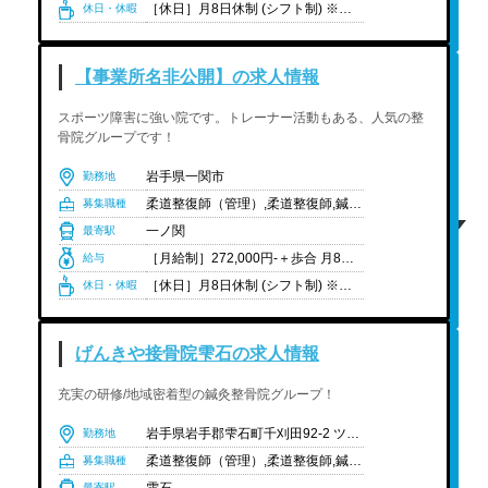
［休日］月8日休制 (シフト制) ※その他、月9日休制、月12日休制あり ［休暇］夏季休暇(2日)・年末年始休暇(3日)・リフレッシュ休暇・ウェディング休暇・慶弔休暇・産前休暇・産後休暇・育児休暇 ※有給休暇は法定通り付与 ［年間休日］106日前後（4週8休選択時）、118日前後（4週9休選択時）160日前後(週休3日選択時)
休日・休暇
【事業所名非公開】の求人情報
スポーツ障害に強い院です。トレーナー活動もある、人気の整
骨院グループです！
岩手県一関市
勤務地
柔道整復師（管理）,柔道整復師,鍼灸師,あん摩ﾏｯｻｰｼﾞ指圧師,国資学生（柔道整復）,国資学生（鍼灸）,国資学生（あん摩ﾏｯｻｰｼﾞ指圧）
募集職種
一ノ関
最寄駅
［月給制］272,000円-＋歩合 月8休み:272,000円- ＋歩合(10:00-20:00) ［給与内訳］ ・基本給:232,940円 ・固定残業代（25.5時間分）:39,060円 月9休み:265,000円- +歩合（10:00-20:00） ［給与内訳］ ・基本給:223,132円 ・固定残業代（24時間分）:41,868円 月8休み午前午後シフト:24万円- ＋歩合(9:00-18:00/12:00-21:00) ［給与内訳］ ・基本給:204,742円 ・固定残業代（23時間分）:35,258円 月8休み時短シフト:22万円-(9:00-18:00) ［給与内訳］ ・基本給:204,742円 ・固定残業代（10時間分）:15,258円 月9休み時短シフト:21万円-(9:00-18:00) ［給与内訳］ ・基本給:196,160円 ・固定残業代（9時間分）:13,840円 月12日休み制:20万円-(10:00-20:00) ［給与内訳］ ・基本給:170,414円 ・固定残業代（19時間分）:29,586円 月12日休み制時短シフト:17万円-(9:00-18:00) ［給与内訳］ ・基本給:127,504円 ・固定残業代（27.7時間分）:42,496円 ・経験年数1年-2年:277,000円 ・経験年数3年-4年:282,000円 ・経験年数5年-6年:287,000円 ・経験年数7年-9年:292,000円 ・経験年数10年以上:297,000円 ※経験や状況に応じて変動可能性有り 経験者対象:前職給与考慮制度あり(入社後1年間適応)※週休2日制フルタイムのみ対象 ［対象者のみ支給］ ・Wライセンス手当(柔道整復師・鍼灸師):1万円 ・管理柔道整復師鍼灸師手当:2,000円(使用時:12,000円) ・歩合:成績により毎月支給される手当 ※予算達成状況によって出ない場合もございます(支給される場合は5,000円-最大1万円/月)。 ・住宅手当:5,000円/月(勤続年数によって変動する) ※実家以外の方対象 ・子供手当:3,000円/月(一人あたり)
給与
［休日］月8日休制 (シフト制) ※その他、月9日休制、月12日休制あり ［休暇］夏季休暇(2日)・年末年始休暇(3日)・リフレッシュ休暇・ウェディング休暇・慶弔休暇・産前休暇・産後休暇・育児休暇 ※有給休暇は法定通り付与 ［年間休日］106日前後（4週8休選択時）、118日前後（4週9休選択時）160日前後(週休3日選択時)
休日・休暇
げんきや接骨院雫石の求人情報
充実の研修/地域密着型の鍼灸整骨院グループ！
岩手県岩手郡雫石町千刈田92-2 ツルハドラッグ雫石店内1F
勤務地
柔道整復師（管理）,柔道整復師,鍼灸師,国資学生（柔道整復）,国資学生（鍼灸）
募集職種
最寄駅