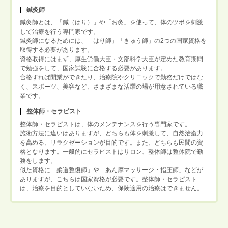
鍼灸師
鍼灸師とは、「鍼（はり）」や「お灸」を使って、体のツボを刺激
して治療を行う専門家です。
鍼灸師になるためには、「はり師」「きゅう師」の2つの国家資格を
取得する必要があります。
資格取得にはまず、厚生労働大臣・文部科学大臣が定めた教育期間
で勉強をして、国家試験に合格する必要があります。
合格すれば開業ができたり、治療院やクリニックで勤務だけではな
く、スポーツ、美容など、さまざまな活躍の場が用意されている職
業です。
整体師・セラピスト
整体師・セラピストは、体のメンテナンスを行う専門家です。
施術方法に違いはありますが、どちらも体を刺激して、自然治癒力
を高める、リラクゼーションが目的です。また、どちらも民間の資
格となります。一般的にセラピストはサロン、整体師は整体院で勤
務をします。
似た資格に「柔道整復師」や「あん摩マッサージ・指圧師」などが
ありますが、こちらは国家資格が必要です。整体師・セラピスト
は、治療を目的としていないため、保険適用の治療はできません。