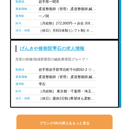
岩手県一関市
勤務地
柔道整復師（管理）,柔道整復師,鍼灸師,あん摩ﾏｯｻｰｼﾞ指圧師,国資学生（柔道整復）,国資学生（鍼灸）,国資学生（あん摩ﾏｯｻｰｼﾞ指圧）
募集職種
一ノ関
最寄駅
［月給制］272,000円-＋歩合 月8休み:272,000円- ＋歩合(10:00-20:00) ［給与内訳］ ・基本給:232,940円 ・固定残業代（25.5時間分）:39,060円 月9休み:265,000円- +歩合（10:00-20:00） ［給与内訳］ ・基本給:223,132円 ・固定残業代（24時間分）:41,868円 月8休み午前午後シフト:24万円- ＋歩合(9:00-18:00/12:00-21:00) ［給与内訳］ ・基本給:204,742円 ・固定残業代（23時間分）:35,258円 月8休み時短シフト:22万円-(9:00-18:00) ［給与内訳］ ・基本給:204,742円 ・固定残業代（10時間分）:15,258円 月9休み時短シフト:21万円-(9:00-18:00) ［給与内訳］ ・基本給:196,160円 ・固定残業代（9時間分）:13,840円 月12日休み制:20万円-(10:00-20:00) ［給与内訳］ ・基本給:170,414円 ・固定残業代（19時間分）:29,586円 月12日休み制時短シフト:17万円-(9:00-18:00) ［給与内訳］ ・基本給:127,504円 ・固定残業代（27.7時間分）:42,496円 ・経験年数1年-2年:277,000円 ・経験年数3年-4年:282,000円 ・経験年数5年-6年:287,000円 ・経験年数7年-9年:292,000円 ・経験年数10年以上:297,000円 ※経験や状況に応じて変動可能性有り 経験者対象:前職給与考慮制度あり(入社後1年間適応)※週休2日制フルタイムのみ対象 ［対象者のみ支給］ ・Wライセンス手当(柔道整復師・鍼灸師):1万円 ・管理柔道整復師鍼灸師手当:2,000円(使用時:12,000円) ・歩合:成績により毎月支給される手当 ※予算達成状況によって出ない場合もございます(支給される場合は5,000円-最大1万円/月)。 ・住宅手当:5,000円/月(勤続年数によって変動する) ※実家以外の方対象 ・子供手当:3,000円/月(一人あたり)
給与
［休日］月8日休制 (シフト制) ※その他、月9日休制、月12日休制あり ［休暇］夏季休暇(2日)・年末年始休暇(3日)・リフレッシュ休暇・ウェディング休暇・慶弔休暇・産前休暇・産後休暇・育児休暇 ※有給休暇は法定通り付与 ［年間休日］106日前後（4週8休選択時）、118日前後（4週9休選択時）160日前後(週休3日選択時)
休日・休暇
げんきや接骨院雫石の求人情報
充実の研修/地域密着型の鍼灸整骨院グループ！
岩手県岩手郡雫石町千刈田92-2 ツルハドラッグ雫石店内1F
勤務地
柔道整復師（管理）,柔道整復師,鍼灸師,国資学生（柔道整復）,国資学生（鍼灸）
募集職種
雫石
最寄駅
［月給制］ 東京都・千葉県・埼玉県:253,000円 青森県・岩手県・宮城県・福島県:226,000円 長野県:23万円 主任:＋1万円- 副院長:＋25,000円- 院長:＋5万円+歩合+管理資格手当 ［想定年収］人材紹介会社にお問い合わせください。 ※経験や状況に応じて変動可能性有り ［給与内訳］ ・基本給: 東京都・千葉県・埼玉県215,000円 青森県・岩手県・宮城県・福島県182,000円 長野県186,000円 ・職務手当: 東京都・千葉県・埼玉県38,000円 青森県・岩手県・宮城県・福島県44,000円 長野県44,000円 ※職務手当内に残業評価給を含む。(青森県・岩手県・宮城県・福島県:30時間分 東京都・千葉県・埼玉県:24時間分 長野県:30時間分) ［対象者のみ支給］ ・管理柔道整復師手当:13,000円＋歩合(レセプト枚数×110円) ・Wライセンス手当:2万円 ＜非常勤＞ ［時給制］人材紹介担当者までお問い合わせ下さい。 ※経験や状況に応じて変動可能性有り
給与
［休日］週休2日制 (希望休も柔軟に申請取得可能) ※関東圏のみ固定休み有(日曜日＋他1日) ［休暇］夏季休暇(2日)・年末年始休暇(6日) ※有給休暇は法定通り支給 ［年間休日］人材紹介担当者にお問い合わせ下さい ［有給消化率］取得しやすい環境です。 ［育休取得実績］有
休日・休暇