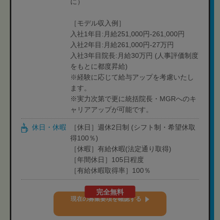
に）
［モデル収入例］
入社1年目:月給251,000円-261,000円
入社2年目:月給261,000円-27万円
入社3年目院長:月給30万円 (人事評価制度
をもとに都度昇給)
※経験に応じて給与アップを考慮いたし
ます。
※実力次第で更に統括院長・MGRへのキ
ャリアアップが可能です。
休日・休暇
［休日］週休2日制 (シフト制・希望休取
得100％)
［休暇］有給休暇(法定通り取得)
［年間休日］105日程度
［有給休暇取得率］100％
完全無料
現在の募集要項を確認する