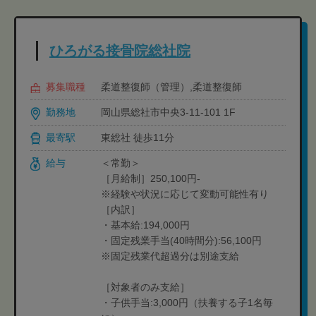
ひろがる接骨院総社院
募集職種
柔道整復師（管理）,柔道整復師
勤務地
岡山県総社市中央3-11-101 1F
最寄駅
東総社 徒歩11分
給与
＜常勤＞
［月給制］250,100円-
※経験や状況に応じて変動可能性有り
［内訳］
・基本給:194,000円
・固定残業手当(40時間分):56,100円
※固定残業代超過分は別途支給
［対象者のみ支給］
・子供手当:3,000円（扶養する子1名毎