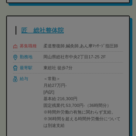
匠 総社整体院
募集職種
柔道整復師,鍼灸師,あん摩ﾏｯｻｰｼﾞ指圧師
勤務地
岡山県総社市中央2丁目17-25 2F
最寄駅
東総社 徒歩7分
給与
＜常勤＞
月給27万円-
[内訳]
基本給:216,300円
固定残業代:53,700円-（36時間分）
※時間外労働の有無に関わらず支給。
※36時間を超える時間外労働分について
は別途支給