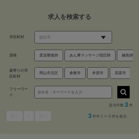
求人を検索する
市区町村
資格
柔道整復師
あん摩マッサージ指圧師
鍼灸師
最寄りの市
岡山市北区
倉敷市
井原市
高梁市
区町村
フリーワー
ド
3
該当件数
件
3
前へ
1
次へ
件中 1 〜 3 件を表示