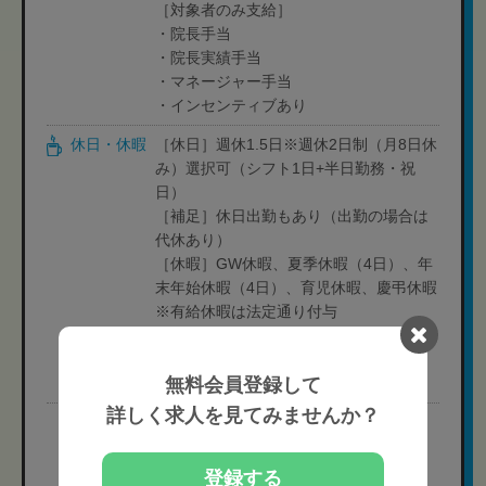
［対象者のみ支給］
・院長手当
・院長実績手当
・マネージャー手当
・インセンティブあり
休日・休暇
［休日］週休1.5日※週休2日制（月8日休
み）選択可（シフト1日+半日勤務・祝
日）
［補足］休日出勤もあり（出勤の場合は
代休あり）
［休暇］GW休暇、夏季休暇（4日）、年
末年始休暇（4日）、育児休暇、慶弔休暇
※有給休暇は法定通り付与
［年間休日］人材紹介担当者にお問い合
わせ下さい
無料会員登録して
［有給消化率］80%
詳しく求人を見てみませんか？
完全無料
現在の募集要項を確認する
登録する