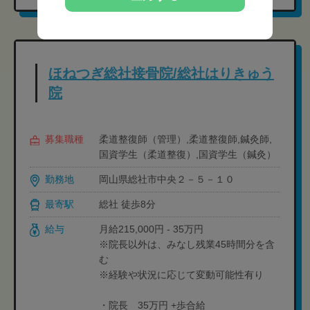
ほねつぎ総社接骨院/総社はりきゅう
院
募集職種
柔道整復師（管理）,柔道整復師,鍼灸師,
国資学生（柔道整復）,国資学生（鍼灸）
勤務地
岡山県総社市中央２－５－１０
最寄駅
総社 徒歩8分
給与
月給215,000円 - 35万円
※院長以外は、みなし残業45時間分を含
む
※経験や状況に応じて変動可能性有り
・院長 35万円 +歩合給