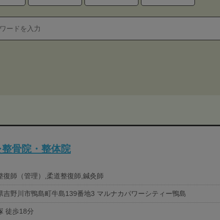
灸整骨院・整体院
整復師（管理）,柔道整復師,鍼灸師
県吉野川市鴨島町牛島139番地3 マルナカパワーシティー鴨島
 徒歩18分