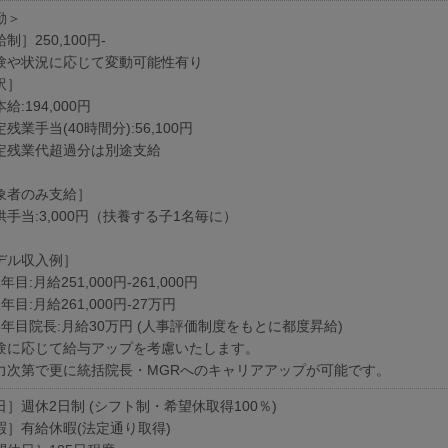
勤＞
制］250,100円-
験や状況に応じて変動可能性有り
訳］
給:194,000円
残業手当(40時間分):56,100円
定残業代超過分は別途支給
象者のみ支給］
供手当:3,000円（扶養する子1名毎に）
デル収入例］
年目:月給251,000円-261,000円
年目:月給261,000円-27万円
3年目院長:月給30万円 (人事評価制度をもとに都度昇給)
験に応じて給与アップを考慮いたします。
力次第で更に統括院長・MGRへのキャリアアップが可能です。
日］週休2日制 (シフト制・希望休取得100％)
暇］有給休暇(法定通り取得)