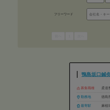
フリーワード
前へ
1
次へ
鴨島坂口鍼
募集職種
柔道
勤務地
徳島
最寄駅
麻植塚