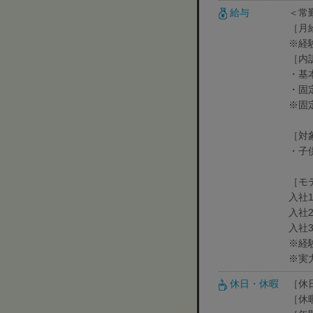
給与
＜常
［月給
※経
［内
・基本
・固定
※固
［対
・子
［モ
入社1
入社2
入社
※経
※実
休日・休暇
［休
［休