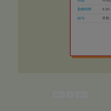
特徴
年間
勤務時間
8:3
給与
常勤 
前へ
1
次へ