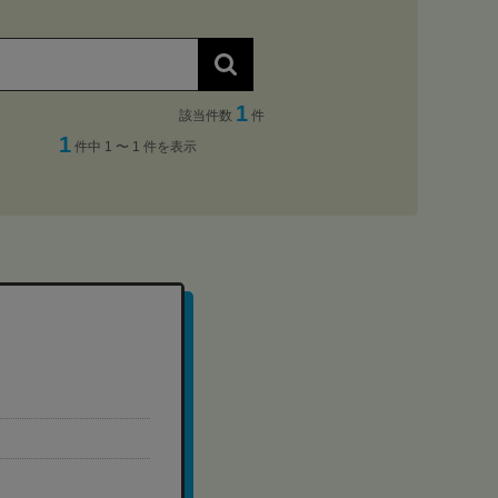
1
該当件数
件
1
件中 1 〜 1 件を表示