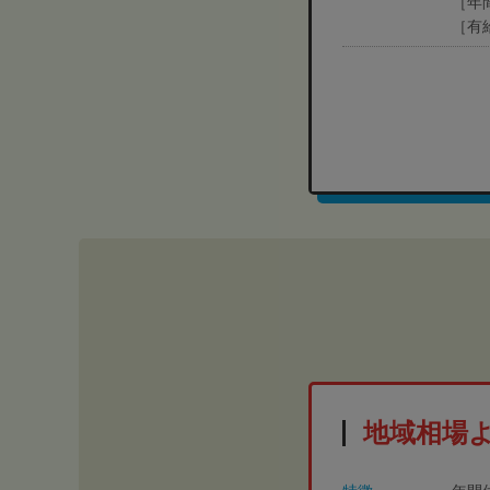
［年
［有
地域相場