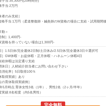
手当:35,300円(20時間分)
務手当:2万円
象者のみ支給］
資格手当:1万円（柔道整復師・鍼灸師のW資格の場合に支給・試用期間
常勤＞
制］1,400円-
家資格を持っていない場合は1,300円-
］1.5日休/完全週休2日制/土日休み/2.5日休/完全週休3日※選択可
暇］GW休暇・お盆休暇・正月休暇・ハネムーン休暇4日
給休暇は法定通り支給
間休日］人材紹介担当者にお問い合わせ下さい
給消化率］5日取得100％
休取得実績］あり
去の育休取得実績例］
24年5月時点:育休女性3名（1年）、男性2名（2ヶ月/半年）
度実績:8名程度（内5名男性）
完全無料