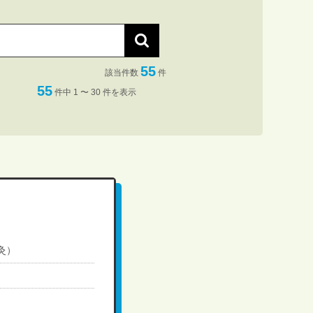
55
該当件数
件
55
件中 1 〜 30 件を表示
灸）