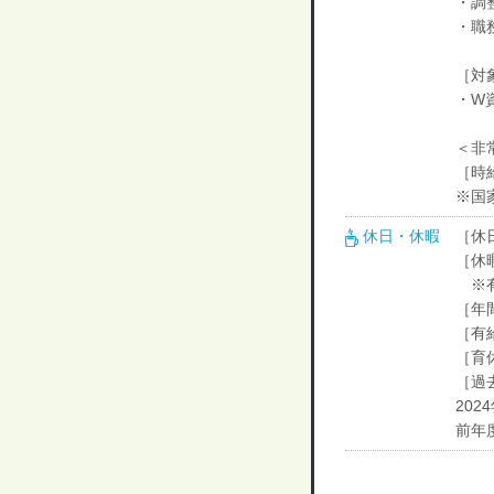
・調整
・職
［対
・W
＜非
［時給
※国
休日・休暇
［休日
［休
※有
［年
［有
［育
［過
20
前年