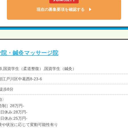
現在の募集要項を確認する
骨院・鍼灸マッサージ院
師,国資学生（柔道整復）,国資学生（鍼灸）
江戸川区中葛西8-23-6
 徒歩8分
勤〉
給制］28万円-
日休み:28万円-
日休み:25万円-
験や状況に応じて変動可能性有り