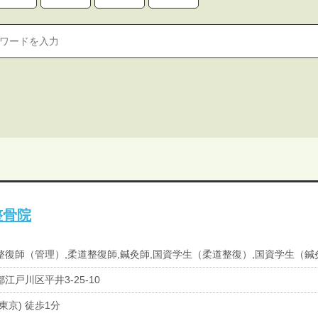
整骨院
整復師（管理）,柔道整復師,鍼灸師,国資学生（柔道整復）,国資学生（鍼
江戸川区平井3-25-10
東京) 徒歩1分