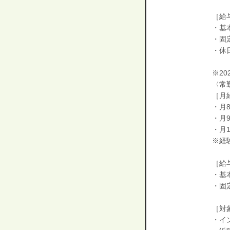
［給
・基本
・固定
・休日
※2
〈常
［月給
・月8
・月9
・月1
※経
［給
・基本
・固定
［対
・イ