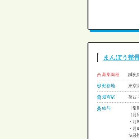
まんぼう整
募集職種
鍼灸
勤務地
東京都
最寄駅
葛西
給与
〈常
［月
・月8
・月9
※経