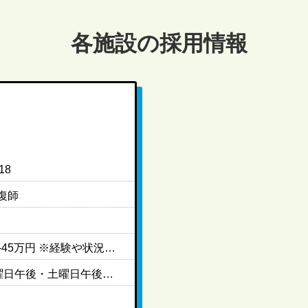
各施設の採用情報
18
復師
〈常勤〉 ［月給制］27万円-45万円 ※経験や状況に応じて変動可能性有り ［対象者のみ支給］ ・子育て手当:子供1名につき1万円/月 ・住宅手当:50％負担、上限3万円（条件:賃貸のみ）
［休日］完全週休2日制(水曜日午後・土曜日午後・日曜日固定休み) ［休暇］年末年始休暇・夏季休暇・ゴールデンウイーク休暇・産休育休制度 ※有給休暇は法定通り支給 ［年間休日］120日程度