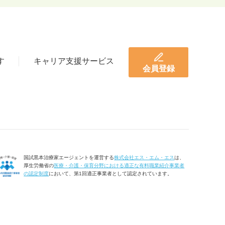
す
キャリア支援サービス
会員登録
国試黒本治療家エージェントを運営する
株式会社エス・エム・エス
は、
厚生労働省の
医療・介護・保育分野における適正な有料職業紹介事業者
の認定制度
において、第1回適正事業者として認定されています。