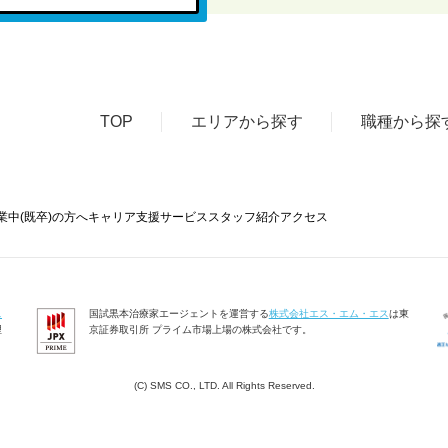
TOP
エリアから探す
職種から探
業中(既卒)の方へ
キャリア支援サービス
スタッフ紹介
アクセス
ス
国試黒本治療家エージェントを運営する
株式会社エス・エム・エス
は東
理
京証券取引所 プライム市場上場の株式会社です。
(C) SMS CO., LTD. All Rights Reserved.