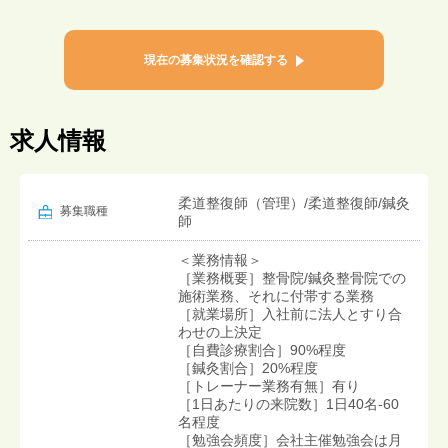
現在の募集状況を確認する
求人情報
柔道整復師（管理）/柔道整復師/鍼灸
募集職種
師
＜業務情報＞
［業務概要］整骨院/鍼灸整骨院での
施術業務、それに付帯する業務
［就業場所］入社前に法人とすり合
わせの上決定
［自費診療割合］90%程度
［鍼灸割合］20%程度
［トレーナー業務有無］有り
［1日あたりの来院数］1日40名-60
名程度
［勉強会頻度］会社主催勉強会は月