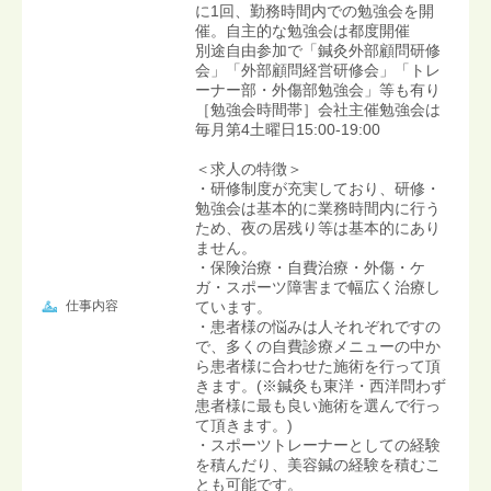
に1回、勤務時間内での勉強会を開
催。自主的な勉強会は都度開催
別途自由参加で「鍼灸外部顧問研修
会」「外部顧問経営研修会」「トレ
ーナー部・外傷部勉強会」等も有り
［勉強会時間帯］会社主催勉強会は
毎月第4土曜日15:00-19:00
＜求人の特徴＞
・研修制度が充実しており、研修・
勉強会は基本的に業務時間内に行う
ため、夜の居残り等は基本的にあり
ません。
・保険治療・自費治療・外傷・ケ
ガ・スポーツ障害まで幅広く治療し
仕事内容
ています。
・患者様の悩みは人それぞれですの
で、多くの自費診療メニューの中か
ら患者様に合わせた施術を行って頂
きます。(※鍼灸も東洋・西洋問わず
患者様に最も良い施術を選んで行っ
て頂きます。)
・スポーツトレーナーとしての経験
を積んだり、美容鍼の経験を積むこ
とも可能です。