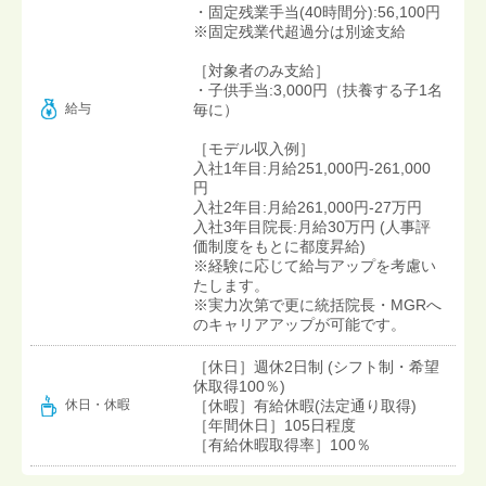
・固定残業手当(40時間分):56,100円
※固定残業代超過分は別途支給
［対象者のみ支給］
・子供手当:3,000円（扶養する子1名
給与
毎に）
［モデル収入例］
入社1年目:月給251,000円-261,000
円
入社2年目:月給261,000円-27万円
入社3年目院長:月給30万円 (人事評
価制度をもとに都度昇給)
※経験に応じて給与アップを考慮い
たします。
※実力次第で更に統括院長・MGRへ
のキャリアアップが可能です。
［休日］週休2日制 (シフト制・希望
休取得100％)
［休暇］有給休暇(法定通り取得)
休日・休暇
［年間休日］105日程度
［有給休暇取得率］100％