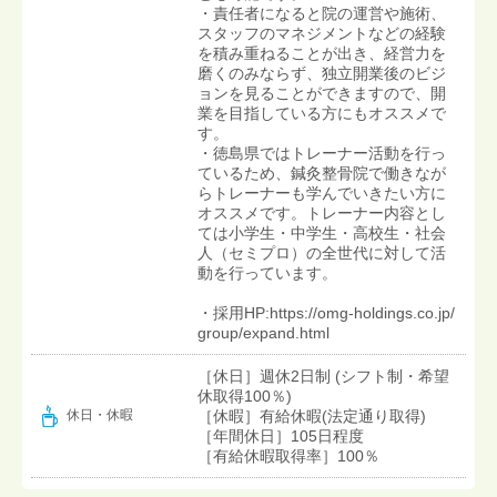
・責任者になると院の運営や施術、
スタッフのマネジメントなどの経験
を積み重ねることが出き、経営力を
磨くのみならず、独立開業後のビジ
ョンを見ることができますので、開
業を目指している方にもオススメで
す。
・徳島県ではトレーナー活動を行っ
ているため、鍼灸整骨院で働きなが
らトレーナーも学んでいきたい方に
オススメです。トレーナー内容とし
ては小学生・中学生・高校生・社会
人（セミプロ）の全世代に対して活
動を行っています。
・採用HP:https://omg-holdings.co.jp/
group/expand.html
［休日］週休2日制 (シフト制・希望
休取得100％)
［休暇］有給休暇(法定通り取得)
休日・休暇
［年間休日］105日程度
［有給休暇取得率］100％