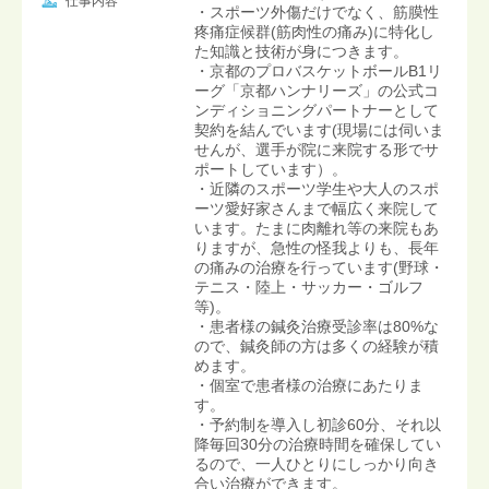
仕事内容
・スポーツ外傷だけでなく、筋膜性
疼痛症候群(筋肉性の痛み)に特化し
た知識と技術が身につきます。
・京都のプロバスケットボールB1リ
ーグ「京都ハンナリーズ」の公式コ
ンディショニングパートナーとして
契約を結んでいます(現場には伺いま
せんが、選手が院に来院する形でサ
ポートしています）。
・近隣のスポーツ学生や大人のスポ
ーツ愛好家さんまで幅広く来院して
います。たまに肉離れ等の来院もあ
りますが、急性の怪我よりも、長年
の痛みの治療を行っています(野球・
テニス・陸上・サッカー・ゴルフ
等)。
・患者様の鍼灸治療受診率は80%な
ので、鍼灸師の方は多くの経験が積
めます。
・個室で患者様の治療にあたりま
す。
・予約制を導入し初診60分、それ以
降毎回30分の治療時間を確保してい
るので、一人ひとりにしっかり向き
合い治療ができます。