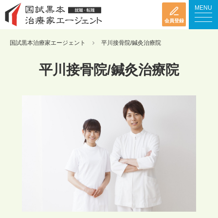
MENU
会員登録
国試黒本治療家エージェント
平川接骨院/鍼灸治療院
平川接骨院/鍼灸治療院