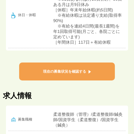
ある月は月9日休み
［休暇］年末年始休暇(約5日間)
※有給休暇は法定通り支給(取得率
休日・休暇
90%)
※有給を連続4日間(最長1週間)を
年1回取得可能(月ごと、各院ごとに
定めています)
［年間休日］117日＋有給休暇
現在の募集状況を確認する
求人情報
柔道整復師（管理）/柔道整復師/鍼灸
募集職種
師/国資学生（柔道整復）/国資学生
（鍼灸）