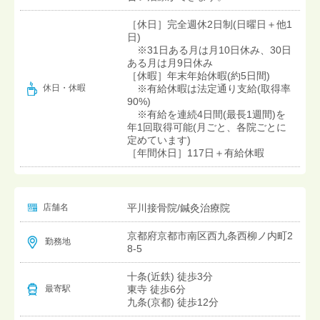
［休日］完全週休2日制(日曜日＋他1
日)
※31日ある月は月10日休み、30日
ある月は月9日休み
［休暇］年末年始休暇(約5日間)
※有給休暇は法定通り支給(取得率
休日・休暇
90%)
※有給を連続4日間(最長1週間)を
年1回取得可能(月ごと、各院ごとに
定めています)
［年間休日］117日＋有給休暇
店舗名
平川接骨院/鍼灸治療院
京都府京都市南区西九条西柳ノ内町2
勤務地
8-5
十条(近鉄) 徒歩3分
東寺 徒歩6分
最寄駅
九条(京都) 徒歩12分