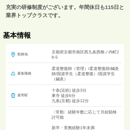
充実の研修制度がございます。年間休日も115日と
業界トップクラスです。
基本情報
京都府京都市南区西九条西柳ノ内町2
勤務地
8-5
柔道整復師（管理）/柔道整復師/鍼灸
募集職種
師/国資学生（柔道整復）/国資学生
（鍼灸）
十条(近鉄) 徒歩3分
東寺 徒歩6分
最寄駅
九条(京都) 徒歩12分
〈常勤〉経験年数に応じて月給額検
討可能
新卒・実務経験1年未満