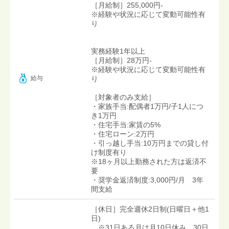
［月給制］255,000円-
※経験や状況に応じて変動可能性有
り
実務経験1年以上
［月給制］28万円-
※経験や状況に応じて変動可能性有
給与
り
［対象者のみ支給］
・家族手当:配偶者1万円/子1人につ
き1万円
・住宅手当:家賃の5%
・住宅ローン:2万円
・引っ越し手当:10万円までの貸し付
け制度有り
※18ヶ月以上勤務された方は返済不
要
・奨学金返済制度:3,000円/月 3年
間支給
［休日］完全週休2日制(日曜日＋他1
日)
※31日ある月は月10日休み、30日