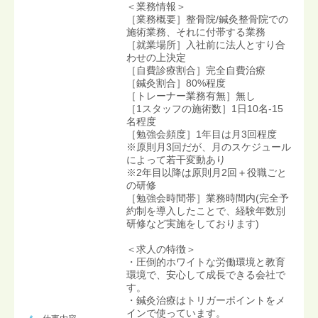
＜業務情報＞
［業務概要］整骨院/鍼灸整骨院での
施術業務、それに付帯する業務
［就業場所］入社前に法人とすり合
わせの上決定
［自費診療割合］完全自費治療
［鍼灸割合］80%程度
［トレーナー業務有無］無し
［1スタッフの施術数］1日10名-15
名程度
［勉強会頻度］1年目は月3回程度
※原則月3回だが、月のスケジュール
によって若干変動あり
※2年目以降は原則月2回＋役職ごと
の研修
［勉強会時間帯］業務時間内(完全予
約制を導入したことで、経験年数別
研修など実施をしております)
＜求人の特徴＞
・圧倒的ホワイトな労働環境と教育
環境で、安心して成長できる会社で
す。
・鍼灸治療はトリガーポイントをメ
インで使っています。