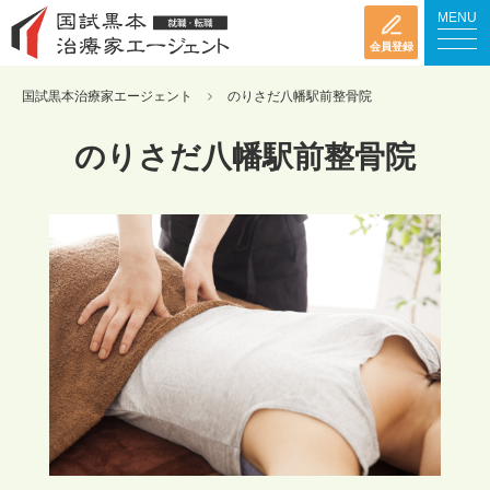
MENU
会員登録
国試黒本治療家エージェント
のりさだ八幡駅前整骨院
のりさだ八幡駅前整骨院