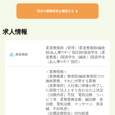
現在の募集状況を確認する
求人情報
柔道整復師（管理）/柔道整復師/鍼灸
師/あん摩ﾏｯｻｰｼﾞ指圧師/国資学生（柔
募集職種
道整復）/国資学生（鍼灸）/国資学生
（あん摩ﾏｯｻｰｼﾞ指圧）
＜業務情報＞
［業務概要］整骨院/鍼灸整骨院での
施術業務、それに付帯する業務
［就業場所］入社後に研修が終了し
た段階で法人とすり合わせの上決定
［治療内容］手技、電気治療、リハ
ビリ等、柔整業務全般、鍼治療、灸
治療、電気治療、マッサージ、美容
鍼、不妊疾患）
［自費診療割合］50%程度