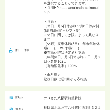
を選択することができます。
・採用HP:https://norisada-seikotsui
n.jp/
＜常勤＞
［休日］月6日休み制or月8日休み制
(日曜日固定＋シフト制)
※休日に関しては院によって異なり
ます
［休暇］夏季休暇(3日)、年末年始休
暇(5日)、GW休暇(3日)
休日・休暇
※有給休暇は法定通り支給
［年間休日］月6日休み制83日・月8
日休み制102日
［有給消化率］100％
＜非常勤＞
勤務日数は週3回から応相談
店舗名
のりさだ八幡駅前整骨院
福岡県北九州市八幡東区西本町3-2-1
勤務地