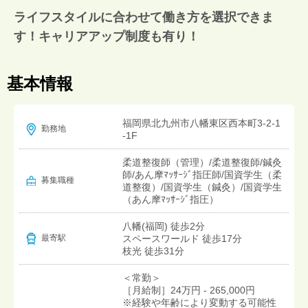
ライフスタイルに合わせて働き方を選択できま
す！キャリアアップ制度も有り！
基本情報
福岡県北九州市八幡東区西本町3-2-1
勤務地
-1F
柔道整復師（管理）/柔道整復師/鍼灸
師/あん摩ﾏｯｻｰｼﾞ指圧師/国資学生（柔
募集職種
道整復）/国資学生（鍼灸）/国資学生
（あん摩ﾏｯｻｰｼﾞ指圧）
八幡(福岡) 徒歩2分
スペースワールド 徒歩17分
最寄駅
枝光 徒歩31分
＜常勤＞
［月給制］24万円 - 265,000円
※経験や年齢により変動する可能性