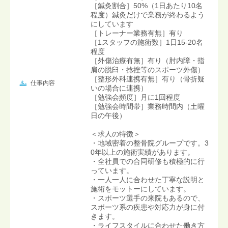
［鍼灸割合］50%（1日あたり10名
程度）鍼灸だけで業務が終わるよう
にしています
［トレーナー業務有無］有り
［1スタッフの施術数］1日15-20名
程度
［外傷治療有無］有り（肘内障・指
肩の脱臼・捻挫等のスポーツ外傷）
［整形外科連携有無］有り（骨折疑
仕事内容
いの場合に連携）
［勉強会頻度］月に1回程度
［勉強会時間帯］業務時間内（土曜
日の午後）
＜求人の特徴＞
・地域密着の整骨院グループです。3
0年以上の施術実績があります。
・全社員での合同研修も積極的に行
っています。
・一人一人に合わせた丁寧な説明と
施術をモットーにしています。
・スポーツ選手の来院もあるので、
スポーツ系の疾患や対応力が身に付
きます。
・ライフスタイルに合わせた働き方