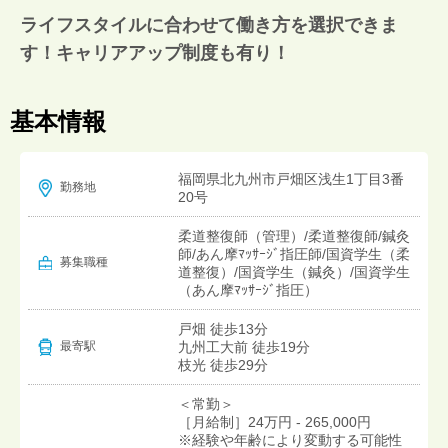
ライフスタイルに合わせて働き方を選択できま
す！キャリアアップ制度も有り！
基本情報
福岡県北九州市戸畑区浅生1丁目3番
勤務地
20号
柔道整復師（管理）/柔道整復師/鍼灸
師/あん摩ﾏｯｻｰｼﾞ指圧師/国資学生（柔
募集職種
道整復）/国資学生（鍼灸）/国資学生
（あん摩ﾏｯｻｰｼﾞ指圧）
戸畑 徒歩13分
九州工大前 徒歩19分
最寄駅
枝光 徒歩29分
＜常勤＞
［月給制］24万円 - 265,000円
※経験や年齢により変動する可能性