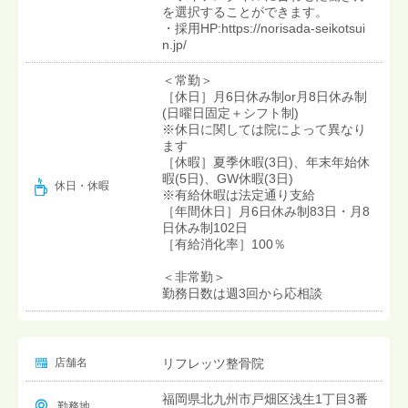
を選択することができます。
・採用HP:https://norisada-seikotsui
n.jp/
＜常勤＞
［休日］月6日休み制or月8日休み制
(日曜日固定＋シフト制)
※休日に関しては院によって異なり
ます
［休暇］夏季休暇(3日)、年末年始休
暇(5日)、GW休暇(3日)
休日・休暇
※有給休暇は法定通り支給
［年間休日］月6日休み制83日・月8
日休み制102日
［有給消化率］100％
＜非常勤＞
勤務日数は週3回から応相談
店舗名
リフレッツ整骨院
福岡県北九州市戸畑区浅生1丁目3番
勤務地