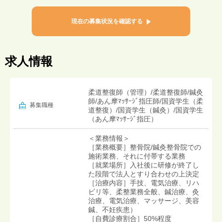
現在の募集状況を確認する
求人情報
柔道整復師（管理）/柔道整復師/鍼灸
師/あん摩ﾏｯｻｰｼﾞ指圧師/国資学生（柔
募集職種
道整復）/国資学生（鍼灸）/国資学生
（あん摩ﾏｯｻｰｼﾞ指圧）
＜業務情報＞
［業務概要］整骨院/鍼灸整骨院での
施術業務、それに付帯する業務
［就業場所］入社後に研修が終了し
た段階で法人とすり合わせの上決定
［治療内容］手技、電気治療、リハ
ビリ等、柔整業務全般、鍼治療、灸
治療、電気治療、マッサージ、美容
鍼、不妊疾患）
［自費診療割合］50%程度