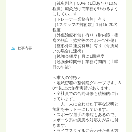
［鍼灸割合］50%（1日あたり10名
程度）鍼灸だけで業務が終わるよう
にしています
［トレーナー業務有無］有り
［1スタッフの施術数］1日15-20名
程度
［外傷治療有無］有り（肘内障・指
肩の脱臼・捻挫等のスポーツ外傷）
［整形外科連携有無］有り（骨折疑
仕事内容
いの場合に連携）
［勉強会頻度］月に1回程度
［勉強会時間帯］業務時間内（土曜
日の午後）
＜求人の特徴＞
・地域密着の整骨院グループです。3
0年以上の施術実績があります。
・全社員での合同研修も積極的に行
っています。
・一人一人に合わせた丁寧な説明と
施術をモットーにしています。
・スポーツ選手の来院もあるので、
スポーツ系の疾患や対応力が身に付
きます。
・ライフスタイルに合わせた働き方