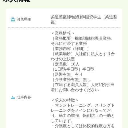
柔道整復師/鍼灸師/国資学生（柔道整
募集職種
復）
＜業務情報＞
［業務概要］機能訓練指導員業務、
それに付帯する業務
［業務内容（詳細）］
［就業場所］入社前に法人とすり合
わせの上決定
［定員数］18人
［1日型/半日型］半日型
［送迎有無］有り
［介護業務有無］無し
［在籍する職員人数］人材紹介担当
者にお問い合わせください
仕事内容
＜求人の特徴＞
・マシントレーニング、スリングト
レーニングをメインに行なってお
り、筋力の増強、転倒防止の一助と
しています。
・介護度としては比較的軽度な方を