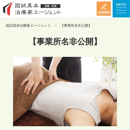
MENU
会員登録
国試黒本治療家エージェント
【事業所名非公開】
【事業所名非公開】