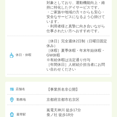
対象としており、運動機能向上・維
持に特化したデイサービスです。
・ご家族や地域の方々からも安心・
安全なサービスになるよう心掛けて
います。
・利用者様と真摯に向き合いながら
仕事されたい方へおすすめです。
［休日］完全週休2日制（日曜日固定
休み）
［休暇］夏季休暇・年末年始休暇・
GW休暇
休日・休暇
※有給休暇は法定通り付与
［年間休日］人材紹介担当者にお問
い合わせください
店舗名
【事業所名非公開】
京都府京都市右京区
勤務地
嵐電天神川 徒歩17分
蚕ノ社 徒歩18分
最寄駅