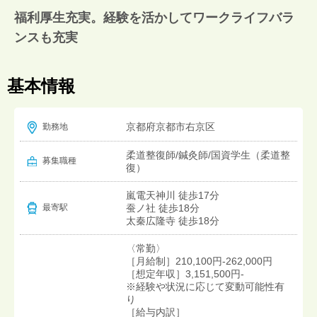
福利厚生充実。経験を活かしてワークライフバラ
ンスも充実
基本情報
京都府京都市右京区
勤務地
柔道整復師/鍼灸師/国資学生（柔道整
募集職種
復）
嵐電天神川 徒歩17分
蚕ノ社 徒歩18分
最寄駅
太秦広隆寺 徒歩18分
〈常勤〉
［月給制］210,100円-262,000円
［想定年収］3,151,500円-
※経験や状況に応じて変動可能性有
り
［給与内訳］