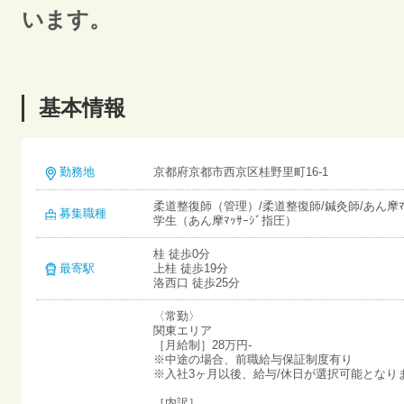
います。
基本情報
勤務地
京都府京都市西京区桂野里町16-1
柔道整復師（管理）/柔道整復師/鍼灸師/あん摩ﾏ
募集職種
学生（あん摩ﾏｯｻｰｼﾞ指圧）
桂 徒歩0分
最寄駅
上桂 徒歩19分
洛西口 徒歩25分
〈常勤〉
関東エリア
［月給制］28万円-
※中途の場合、前職給与保証制度有り
※入社3ヶ月以後、給与/休日が選択可能となり
［内訳］