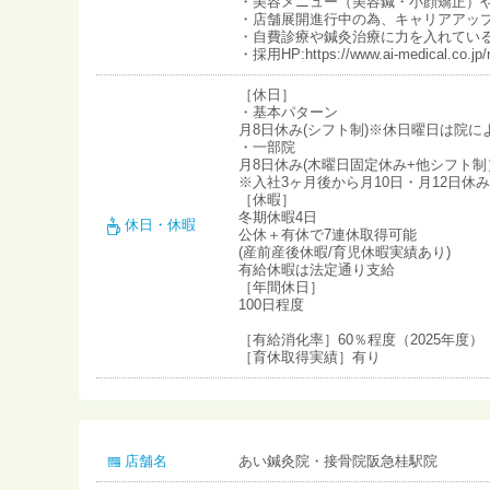
・美容メニュー（美容鍼・小顔矯正）
・店舗展開進行中の為、キャリアアッ
・自費診療や鍼灸治療に力を入れてい
・採用HP:https://www.ai-medical.co.jp/re
［休日］
・基本パターン
月8日休み(シフト制)※休日曜日は院に
・一部院
月8日休み(木曜日固定休み+他シフト制
※入社3ヶ月後から月10日・月12日休
［休暇］
冬期休暇4日
休日・休暇
公休＋有休で7連休取得可能
(産前産後休暇/育児休暇実績あり)
有給休暇は法定通り支給
［年間休日］
100日程度
［有給消化率］60％程度（2025年度）
［育休取得実績］有り
店舗名
あい鍼灸院・接骨院阪急桂駅院