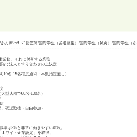
あん摩ﾏｯｻｰｼﾞ指圧師/国資学生（柔道整復）/国資学生（鍼灸）/国資学生（あん
術業務、それに付帯する業務
段階で法人とすり合わせの上決定
均10名-15名程度施術・本数指定無し）
程度
大型店舗で60名-100名）
度
加）
間、夜退勤後（自由参加）
。
離職率は8%と非常に働きやすい環境。
「ホワイト企業認定」を取得。