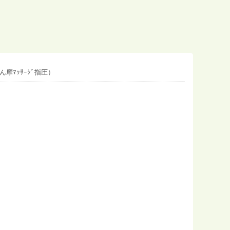
摩ﾏｯｻｰｼﾞ指圧）