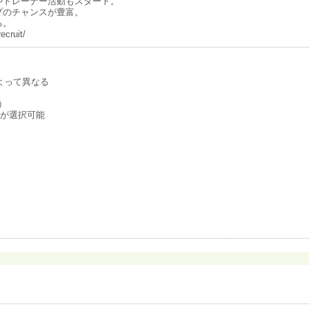
やトレーナー活動もスタート。
プのチャンスが豊富。
る。
cruit/
よって異なる
）
みが選択可能