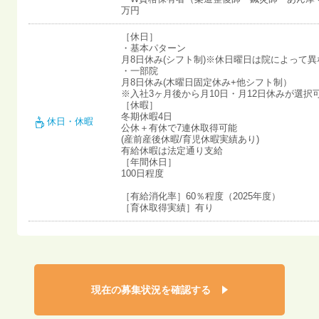
万円
［休日］
・基本パターン
月8日休み(シフト制)※休日曜日は院によって異
・一部院
月8日休み(木曜日固定休み+他シフト制）
※入社3ヶ月後から月10日・月12日休みが選択
［休暇］
冬期休暇4日
休日・休暇
公休＋有休で7連休取得可能
(産前産後休暇/育児休暇実績あり)
有給休暇は法定通り支給
［年間休日］
100日程度
［有給消化率］60％程度（2025年度）
［育休取得実績］有り
現在の募集状況を確認する