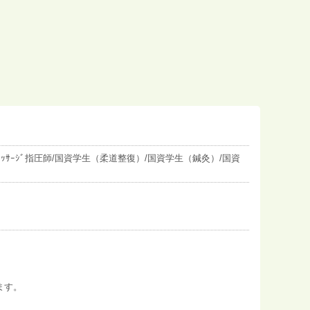
ｯｻｰｼﾞ指圧師/国資学生（柔道整復）/国資学生（鍼灸）/国資
ます。