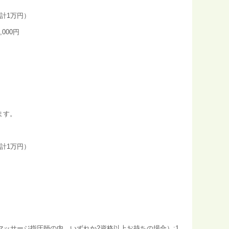
計1万円）
000円
ます。
計1万円）
ッサージ指圧師の内、いずれか2資格以上お持ちの場合）:1