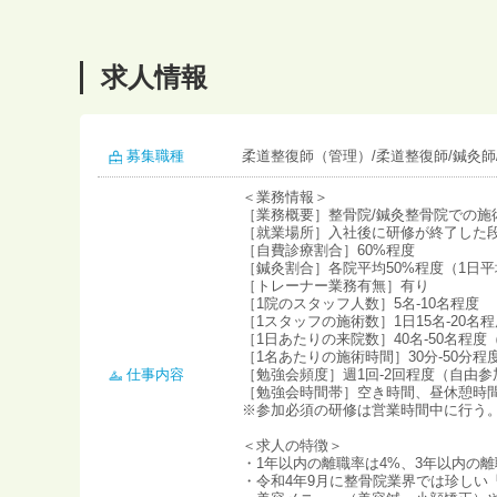
求人情報
募集職種
柔道整復師（管理）/柔道整復師/鍼灸師/
＜業務情報＞
［業務概要］整骨院/鍼灸整骨院での施
［就業場所］入社後に研修が終了した
［自費診療割合］60%程度
［鍼灸割合］各院平均50%程度（1日平
［トレーナー業務有無］有り
［1院のスタッフ人数］5名-10名程度
［1スタッフの施術数］1日15名-20名
［1日あたりの来院数］40名-50名程度（
［1名あたりの施術時間］30分-50分程
仕事内容
［勉強会頻度］週1回-2回程度（自由参
［勉強会時間帯］空き時間、昼休憩時
※参加必須の研修は営業時間中に行う
＜求人の特徴＞
・1年以内の離職率は4%、3年以内の
・令和4年9月に整骨院業界では珍しい