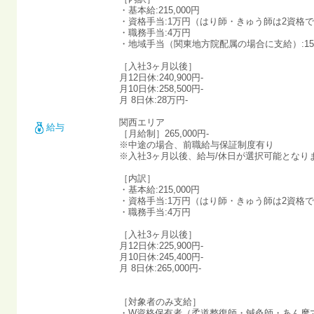
・基本給:215,000円
・資格手当:1万円（はり師・きゅう師は2資格で
・職務手当:4万円
・地域手当（関東地方院配属の場合に支給）:15,
［入社3ヶ月以後］
月12日休:240,900円-
月10日休:258,500円-
月 8日休:28万円-
関西エリア
給与
［月給制］265,000円-
※中途の場合、前職給与保証制度有り
※入社3ヶ月以後、給与/休日が選択可能となり
［内訳］
・基本給:215,000円
・資格手当:1万円（はり師・きゅう師は2資格で
・職務手当:4万円
［入社3ヶ月以後］
月12日休:225,900円-
月10日休:245,400円-
月 8日休:265,000円-
［対象者のみ支給］
・W資格保有者（柔道整復師・鍼灸師・あん摩マ