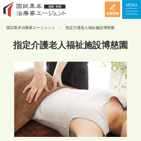
MENU
会員登録
国試黒本治療家エージェント
指定介護老人福祉施設博慈園
指定介護老人福祉施設博慈園