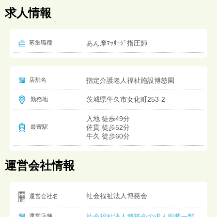
求人情報
募集職種
あん摩ﾏｯｻｰｼﾞ指圧師
店舗名
指定介護老人福祉施設博慈園
茨城県牛久市女化町253-2
勤務地
入地 徒歩49分
佐貫 徒歩52分
最寄駅
牛久 徒歩60分
運営会社情報
社会福祉法人博慈会
運営会社名
運営店舗
社会福祉法人博慈会の求人掲載一覧