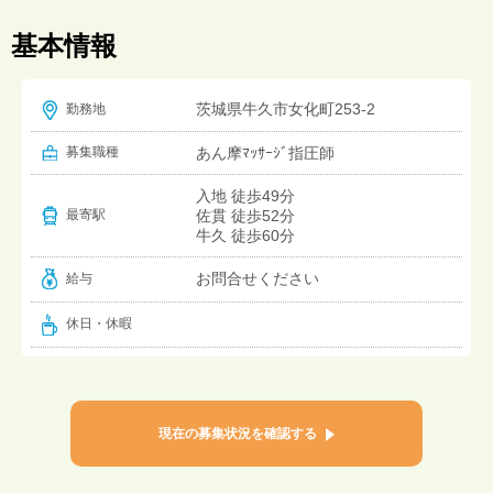
基本情報
茨城県牛久市女化町253-2
勤務地
募集職種
あん摩ﾏｯｻｰｼﾞ指圧師
入地 徒歩49分
佐貫 徒歩52分
最寄駅
牛久 徒歩60分
お問合せください
給与
休日・休暇
現在の募集状況を確認する