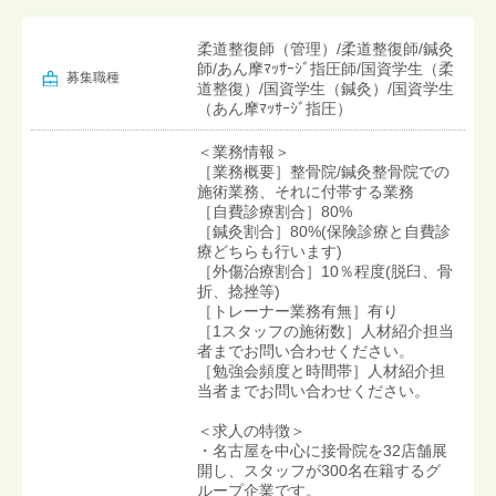
柔道整復師（管理）/柔道整復師/鍼灸
師/あん摩ﾏｯｻｰｼﾞ指圧師/国資学生（柔
募集職種
道整復）/国資学生（鍼灸）/国資学生
（あん摩ﾏｯｻｰｼﾞ指圧）
＜業務情報＞
［業務概要］整骨院/鍼灸整骨院での
施術業務、それに付帯する業務
［自費診療割合］80%
［鍼灸割合］80%(保険診療と自費診
療どちらも行います)
［外傷治療割合］10％程度(脱臼、骨
折、捻挫等)
［トレーナー業務有無］有り
［1スタッフの施術数］人材紹介担当
者までお問い合わせください。
［勉強会頻度と時間帯］人材紹介担
当者までお問い合わせください。
＜求人の特徴＞
・名古屋を中心に接骨院を32店舗展
開し、スタッフが300名在籍するグ
ループ企業です。