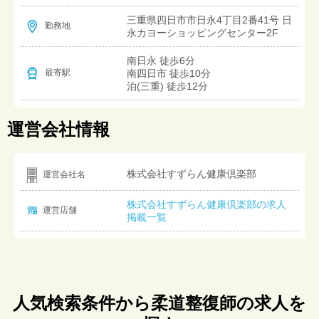
三重県四日市市日永4丁目2番41号 日
勤務地
永カヨーショッピングセンター2F
南日永 徒歩6分
南四日市 徒歩10分
最寄駅
泊(三重) 徒歩12分
運営会社情報
株式会社すずらん健康倶楽部
運営会社名
株式会社すずらん健康倶楽部の求人
運営店舗
掲載一覧
人気検索条件から柔道整復師の求人を