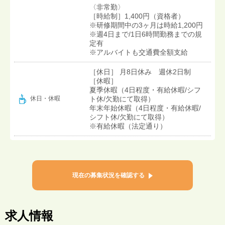
〈非常勤〉
［時給制］1,400円（資格者）
※研修期間中の3ヶ月は時給1,200円
※週4日まで/1日6時間勤務までの規
定有
※アルバイトも交通費全額支給
［休日］ 月8日休み 週休2日制
［休暇］
夏季休暇（4日程度・有給休暇/シフ
ト休/欠勤にて取得）
休日・休暇
年末年始休暇（4日程度・有給休暇/
シフト休/欠勤にて取得）
※有給休暇（法定通り）
現在の募集状況を確認する
求人情報