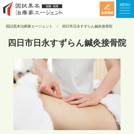
MENU
会員登録
国試黒本治療家エージェント
四日市日永すずらん鍼灸接骨院
四日市日永すずらん鍼灸接骨院