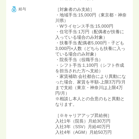
給与
［対象者のみ支給］
・地域手当:15,000円（東京都・神奈
川県）
・Wライセンス手当:15,000円
・住宅手当:1万円（配偶者が扶養に
入っている場合のみ対象）
・扶養手当:配偶者5,000円・子ども
3,000円×人数（どちらも扶養に入っ
ている場合のみ対象）
・院長手当（役職手当）
・シフト手当:1,100円（シフト作成
を担当された方へ支給）
・家賃補助:会社都合により異動にな
った場合、家賃を半額-上限3万円/月
まで支給（東京・神奈川は上限4万
円/月）
※相談し本人との合意のもと異動と
なります。
［※キャリアアップ昇給例］
入社1年（院長）月給30万円
入社3年（SSV）月給40万円
入社4年（AGM）月給50万円