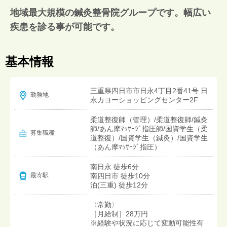
地域最大規模の鍼灸整骨院グループです。幅広い
疾患を診る事が可能です。
基本情報
三重県四日市市日永4丁目2番41号 日
勤務地
永カヨーショッピングセンター2F
柔道整復師（管理）/柔道整復師/鍼灸
師/あん摩ﾏｯｻｰｼﾞ指圧師/国資学生（柔
募集職種
道整復）/国資学生（鍼灸）/国資学生
（あん摩ﾏｯｻｰｼﾞ指圧）
南日永 徒歩6分
南四日市 徒歩10分
最寄駅
泊(三重) 徒歩12分
〈常勤〉
［月給制］28万円
※経験や状況に応じて変動可能性有