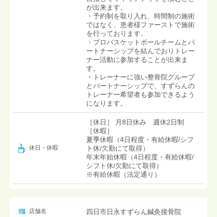
が出来ます。
・予約制を取り入れ、時間制の施術
ではなく、患者様ファーストで施術
を行っております。
・プロバスケットボールチームとパ
ートナーシップを結んでおりトレー
ナー活動に参加することが出来ま
す。
・トレーナーに強い整骨院グループ
とパートナーシップで、すずらんの
トレーナー希望者も参加できるよう
になります。
［休日］ 月8日休み 週休2日制
［休暇］
夏季休暇（4日程度・有給休暇/シフ
ト休/欠勤にて取得）
休日・休暇
年末年始休暇（4日程度・有給休暇/
シフト休/欠勤にて取得）
※有給休暇（法定通り）
店舗名
四日市日永すずらん鍼灸接骨院