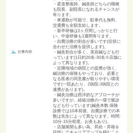
・柔道整復師、鍼灸師どちらの職種
も院長、副院長になれるチャンスが
有ります。
・車通勤が可能で、駐車代も無料、
交通費も全額支給します。
・新卒研修は2ヶ月間しっかりと行
い、中途研修も1週間有ります。
・自費治療の割合が多いです(症状に
合わせた治療を提供します)。
仕事内容
・鍼灸割合が多く、美容鍼なども行
っています(1日約20名-30名※店舗に
よって異なります)。
・近隣地域の病院との提携が強く、
鍼治療の保険もやっており、必要と
なる医者の同意書が取りやすい環境
です(一院あたり、2病院-3病院との
連携があります)。
・鍼灸治療は西洋的なアプローチが
多いですが、経絡治療の一環で脈診
なども行っています(鍼灸本数:保険
診療では10本前後、自費診療での本
数は先生によって異なります。時間:
10分-15分程度。お灸もあり)。
・店舗展開も多い為、昇給・昇格を
目指してキャリアアップを積むこと