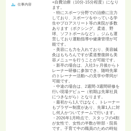
+自費治療（10分-15分程度）になり
仕事内容
ます。
・特にスポーツ分野での治療に注力
しており、スポーツをやっている学
生やプロアスリート等の来院が多数
あります（ボクシング、柔道、野
球、ソフトボールなど）。ジムも運
営しており運動指導や健康管理が可
能です。
・美容にも力を入れており、美容鍼
灸はもちろんですが柔道整復師も美
容メニューを行うことが可能です。
・新卒の場合は、入社3ヶ月後からト
レーナー研修に参加でき、随時先輩
のトレーナー活動への見学や帯同が
可能です。
・中途の場合は、2週間-3週間研修を
行い現場デビュー（初期は先輩社員
につきながら）となります。
・最初から1人ではなく、トレーナー
もブラザー制度があり、先輩1人に対
し何人かついてチームで行います。
・2026年1月時点で、スタッフの4割
が女性で、女性の半数が幹部・院長
です。子育て中の職員のための時短