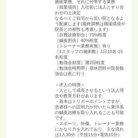
施術業務、それに付帯する業務
［就業場所］入社前に法人とすり合
わせの上決定
なるべくご自宅から近い院となるよ
う配慮します(最終調整は職場環境や
院長との相性も考慮します)
［自費診療割合］70%程度
［鍼灸割合］40%程度
［トレーナー業務有無］有り
［1スタッフの施術数］1日10名-15
名程度
［勉強会頻度］週2回程度
［勉強会時間帯］昼休憩時※院長勉
強会は夜に行う
＜求人の特徴＞
・人として成長させるという法人理
念や教育方針があります。
・基本はトリガーポイントですが、
患者様への説明力が付いたら東洋系
の鍼灸治療を取り入れることも可能
です。
・スポーツ、外傷、トレーナー業務
にかなり力を入れており、主な流れ
は1人30分（手技15分+電気10分）