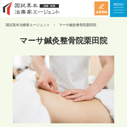
MENU
会員登録
国試黒本治療家エージェント
マーサ鍼灸整骨院栗田院
マーサ鍼灸整骨院栗田院