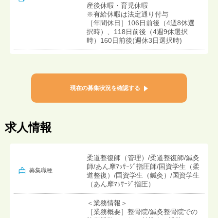
産後休暇・育児休暇
※有給休暇は法定通り付与
［年間休日］106日前後（4週8休選
択時）、118日前後（4週9休選択
時）160日前後(週休3日選択時)
現在の募集状況を確認する
求人情報
柔道整復師（管理）/柔道整復師/鍼灸
師/あん摩ﾏｯｻｰｼﾞ指圧師/国資学生（柔
募集職種
道整復）/国資学生（鍼灸）/国資学生
（あん摩ﾏｯｻｰｼﾞ指圧）
＜業務情報＞
［業務概要］整骨院/鍼灸整骨院での