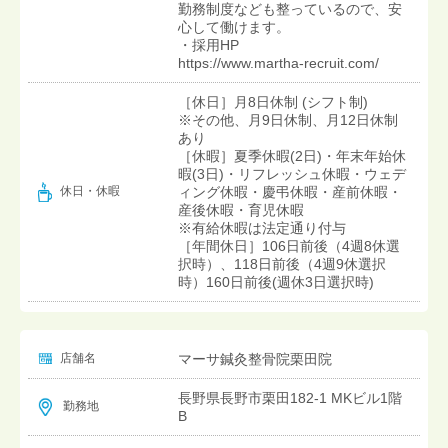
勤務制度なども整っているので、安
心して働けます。
・採用HP
https://www.martha-recruit.com/
［休日］月8日休制 (シフト制)
※その他、月9日休制、月12日休制
あり
［休暇］夏季休暇(2日)・年末年始休
暇(3日)・リフレッシュ休暇・ウェデ
ィング休暇・慶弔休暇・産前休暇・
休日・休暇
産後休暇・育児休暇
※有給休暇は法定通り付与
［年間休日］106日前後（4週8休選
択時）、118日前後（4週9休選択
時）160日前後(週休3日選択時)
店舗名
マーサ鍼灸整骨院栗田院
長野県長野市栗田182-1 MKビル1階
勤務地
B