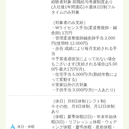
経験者対象:前職給与考慮制度あり
(入社後1年間適応)※週休2日制フル
タイムのみ対象
［対象者のみ支給］
・Wライセンス手当(柔道整復師・鍼
灸師):1万円
・管理柔道整復師鍼灸師手当:2,000
円(使用時:12,000円)
・歩合:成績により毎月支給される手
当
※予算達成状況によって出ない場合
もございます(支給される場合は5,00
0円-最大1万円/月)。
・住宅手当:5,000円/月(勤続年数によ
って変動する)
※実家以外の方対象
・子供手当:3,000円/月(一人あたり)
［休日］月8日休制 (シフト制)
※その他、月9日休制、月12日休制
あり
［休暇］夏季休暇(2日)・年末年始休
暇(3日)・リフレッシュ休暇・ウェデ
ィング休暇・慶弔休暇・産前休暇・
休日・休暇