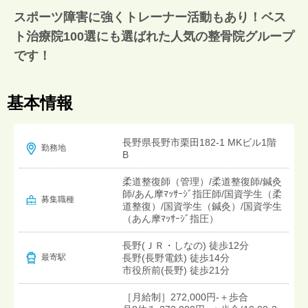
スポーツ障害に強くトレーナー活動もあり！ベス
ト治療院100選にも選ばれた人気の整骨院グループ
です！
基本情報
長野県長野市栗田182-1 MKビル1階
勤務地
B
柔道整復師（管理）/柔道整復師/鍼灸
師/あん摩ﾏｯｻｰｼﾞ指圧師/国資学生（柔
募集職種
道整復）/国資学生（鍼灸）/国資学生
（あん摩ﾏｯｻｰｼﾞ指圧）
長野(ＪＲ・しなの) 徒歩12分
長野(長野電鉄) 徒歩14分
最寄駅
市役所前(長野) 徒歩21分
［月給制］272,000円-＋歩合