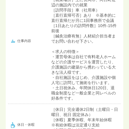
辺の施設内での就業
［訪問手段］車（社用車）
［直行直帰可否］あり ※基本的に
直行直帰だが月に1回事務所で会議
［1日あたりの訪問件数］10件-15件
前後
［鍼灸治療有無］人材紹介担当者ま
仕事内容
でお問い合わせ下さい。
＜求人の特徴＞
・運営母体は自社で有料老人ホーム
などの介護サービスを運営したり、
介護施設の建築から携わっている大
きな法人様です。
・自社施設をはじめ、介護施設や個
人宅に訪問して施術を行います。
・土日祝休み、年間休日120日、退
職金制度など一般企業と同レベルの
好条件です。
［休日］完全週休2日制（土曜日・日
曜日、祝日 固定休み）
［休暇］夏季休暇、年末年始休暇
※有給休暇は法定通り支給
休日・休暇