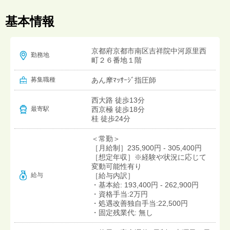
基本情報
京都府京都市南区吉祥院中河原里西
勤務地
町２６番地１階
募集職種
あん摩ﾏｯｻｰｼﾞ指圧師
西大路 徒歩13分
西京極 徒歩18分
最寄駅
桂 徒歩24分
＜常勤＞
［月給制］235,900円 - 305,400円
［想定年収］※経験や状況に応じて
変動可能性有り
給与
［給与内訳］
・基本給: 193,400円 - 262,900円
・資格手当:2万円
・処遇改善独自手当:22,500円
・固定残業代: 無し