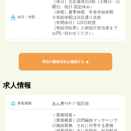
［休日］完全週休2日制（土曜日・日
曜日、祝日 固定休み）
［休暇］夏季休暇、年末年始休暇
※有給休暇は法定通り支給
休日・休暇
［年間休日］120日程度
［有給消化率］人材紹介担当者まで
お問い合わせください。
現在の募集状況を確認する
求人情報
募集職種
あん摩ﾏｯｻｰｼﾞ指圧師
＜業務情報＞
［業務概要］訪問鍼灸マッサージで
の施術業務、それに付帯する業務
［就業場所］主に長岡市、向日町近