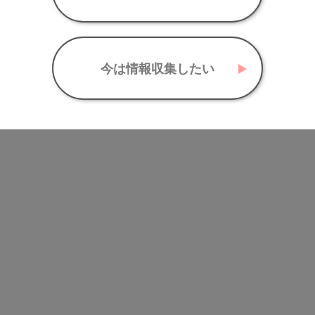
9
鍼灸師
整体師
学生
今は情報収集したい
ご希
残り4STEP
(週