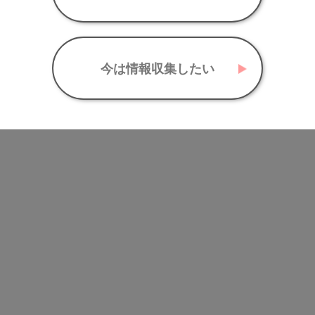
9
鍼灸師
整体師
学生
今は情報収集したい
ご希
残り4STEP
(週