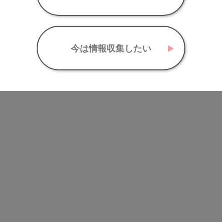
9
鍼灸師
整体師
学生
今は情報収集したい
ご希
残り4STEP
(週