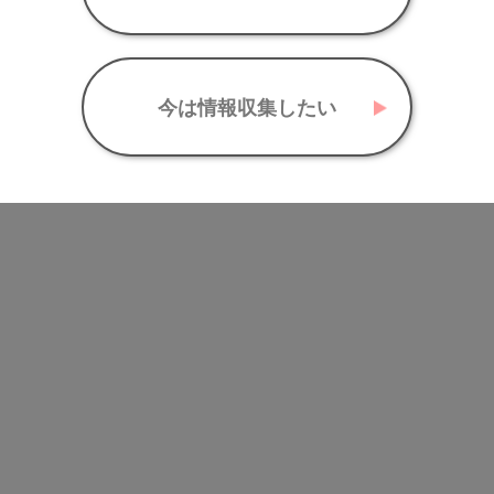
9
鍼灸師
整体師
学生
今は情報収集したい
ご希
残り4STEP
(週