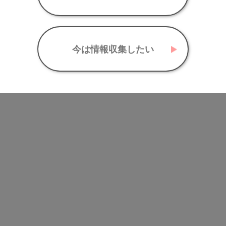
9
鍼灸師
整体師
学生
今は情報収集したい
ご希
残り4STEP
(週