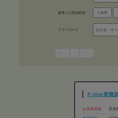
八女市
最寄りの市区町村
フリーワード
前へ
1
次へ
F-nine東
募集職種
柔道