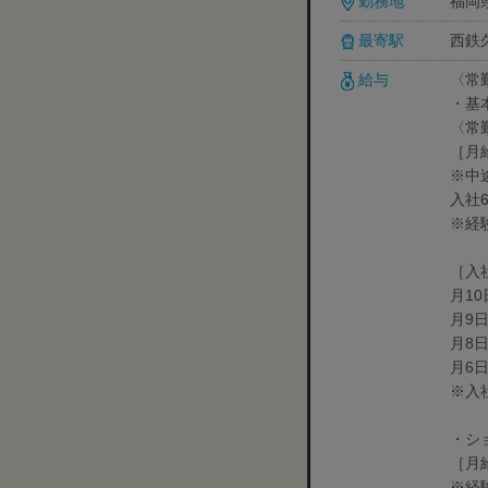
勤務地
福岡
最寄駅
西鉄
給与
〈常
・基
〈常
［月
※中
入社
※経
［入
月10
月9日
月8日
月6日
※入
・シ
［月
※経