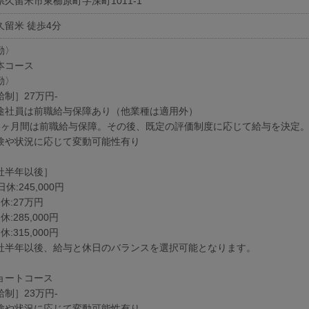
県久留米市東櫛原町字深町1011-1
久留米 徒歩4分
勤〉
本コース
勤〉
給制］27万円-
途社員は前職給与保障あり（他業種は適用外）
6ヶ月間は前職給与保障。その後、既定の評価制度に応じて給与を決定
験や状況に応じて変動可能性有り
社半年以後］
日休:245,000円
休:27万円
休:285,000円
休:315,000円
社半年以後、給与と休日のバランスを選択可能となります。
ョートコース
給制］23万円-
験や状況に応じて変動可能性有り