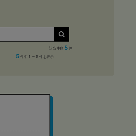
5
該当件数
件
5
件中 1 〜 5 件を表示