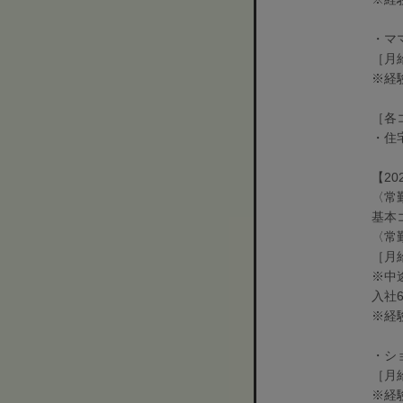
・マ
［月
※経
［各
・住
【20
〈常
基本
〈常
［月
※中
入社
※経
・シ
［月
※経