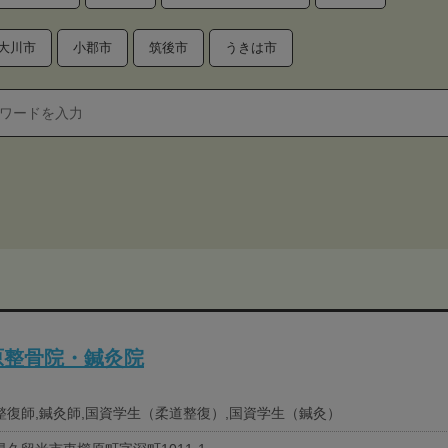
大川市
小郡市
筑後市
うきは市
櫛原整骨院・鍼灸院
整復師,鍼灸師,国資学生（柔道整復）,国資学生（鍼灸）