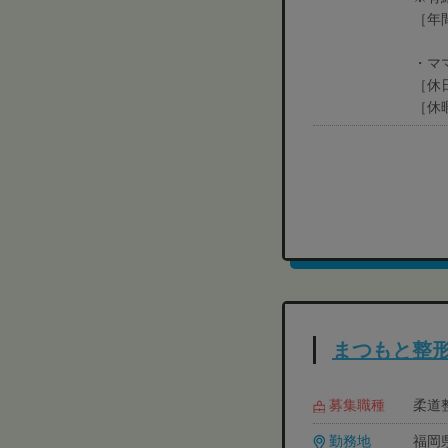
［年
・マ
［休
［休
まつもと整
募集職種
柔道
勤務地
福岡