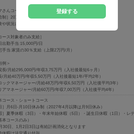
マさんコース
登録する
給制］20万円-
験や状況に応じて変動可能性有り
コース対象者のみ支給］
出勤手当:15,000円/日
宅手当:家賃の30％支給（上限2万円/月）
与例＞
長/月給295,000円/年収3,75万円（入社後最短6ヶ月）
/月給40万円/年収5,50万円（入社後最短1年/平均2年）
ロックマネージャー/月給48万円/年収6,50万円（入社後平均3年）
リアマネージャー/月給60万円/年収7,00万円（入社後平均4年）
本コース・ショートコース
日］月6日-月10日休み制（2027年4月以降は月9日休み）
暇］夏季休暇（3日）・年末年始休暇（5日）・誕生日休暇（1日）・レデ
基本コースのみ）
2月30日、1月2日3日は有給計画消化となります
給休暇は法定通り付与