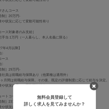
マさんコース
給制］20万円-
験や状況に応じて変動可能性有り
コース対象者のみ支給］
宅手当:1万円（一人暮らし、本人名義に限る）
27年4月以降】
勤〉
コース
勤〉
給制］29万円-
途社員は前職給与保障あり（他業種は適用外）
6ヶ月間は前職給与保障。その後、既定の評価制度に応じて給与を決定
験や状況に応じて変動可能性有り
ョートコース
無料会員登録して
給制］23万円-
詳しく求人を見てみませんか？
験や状況に応じて変動可能性有り