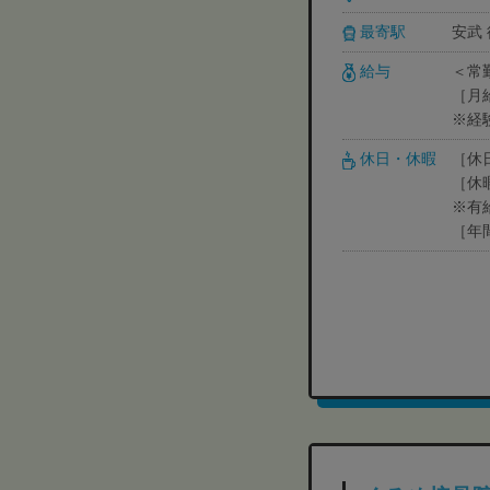
最寄駅
安武
給与
＜常
［月給
※経
休日・休暇
［休
［休
※有
［年