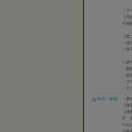
・マ
［月
※経
［各
・休日
・住
＜給
・副院
・院長
・ブ
・エ
休日・休暇
・基
［休
［休
月・
※1
※有