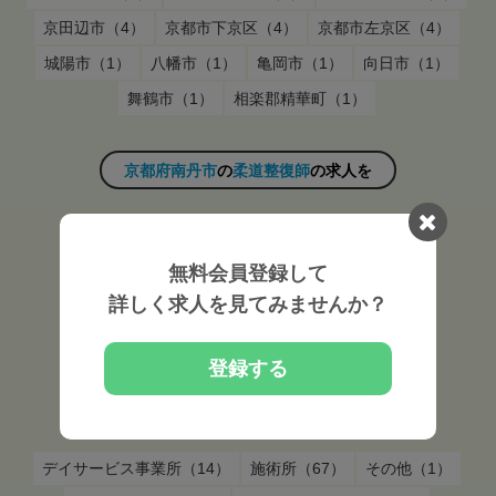
京田辺市（4）
京都市下京区（4）
京都市左京区（4）
城陽市（1）
八幡市（1）
亀岡市（1）
向日市（1）
舞鶴市（1）
相楽郡精華町（1）
京都府南丹市
の
柔道整復師
の求人を
雇用形態から探す
無料会員登録して
常勤（83）
非常勤（19）
詳しく求人を見てみませんか？
京都府南丹市
の
柔道整復師
の求人を
登録する
施設形態から探す
デイサービス事業所（14）
施術所（67）
その他（1）