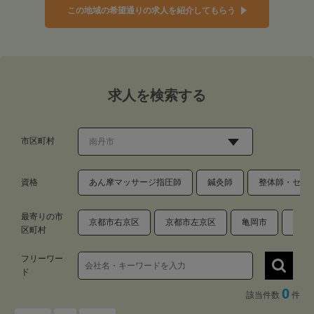
この地域の希望通りの求人を紹介してもらう
求人を検索する
市区町村
資格
あん摩マッサージ指圧師
鍼灸師
整体師・セラ
最寄りの市
京都市右京区
京都市左京区
亀岡市
大飯
区町村
フリーワー
ド
0
該当件数
件