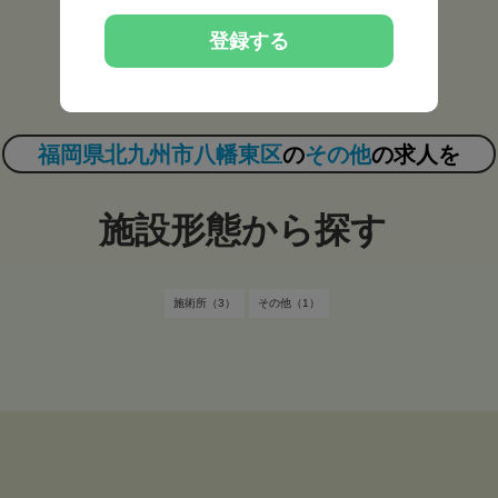
常勤（4）
非常勤（3）
登録する
福岡県北九州市八幡東区
の
その他
の求人を
施設形態から探す
施術所（3）
その他（1）