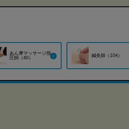
あん摩マッサージ指
鍼灸師（104）
圧師（40）