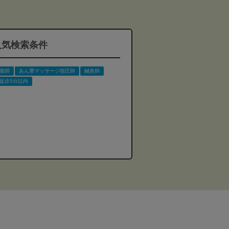
人気検索条件
復師
あん摩マッサージ指圧師
鍼灸師
徒歩5分以内