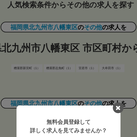
人気検索条件からその他の求人を探す
福岡県北九州市八幡東区
の
その他
の求人を
県北九州市八幡東区 市区町村か
糟屋郡新宮町（1）
糟屋郡志免町（1）
宮若市（1）
大牟田市（1）
福岡県北九州市八幡東区
の
その他
の求人を
雇用形態から探す
無料会員登録して
詳しく求人を見てみませんか？