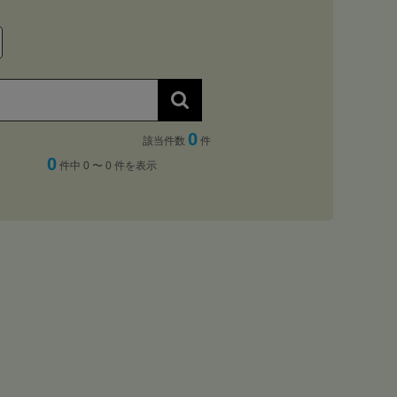
0
該当件数
件
0
件中 0 〜 0 件を表示