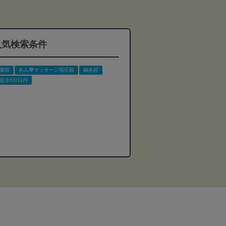
人気検索条件
復師
あん摩マッサージ指圧師
鍼灸師
徒歩5分以内