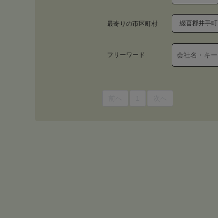
綴喜郡井手町
最寄りの市区町村
フリーワード
前へ
1
次へ