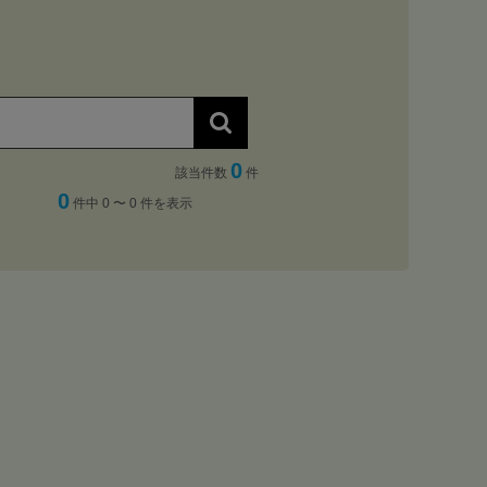
0
該当件数
件
0
件中 0 〜 0 件を表示