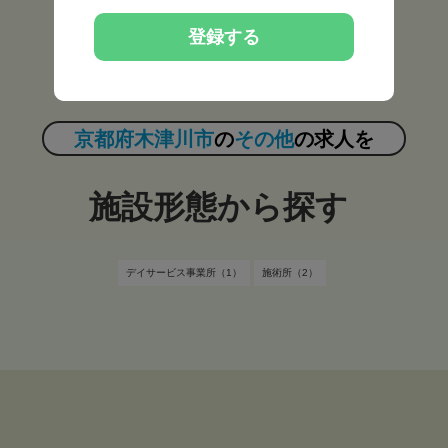
常勤（3）
非常勤（2）
登録する
京都府木津川市
の
その他
の求人を
施設形態から探す
デイサービス事業所（1）
施術所（2）