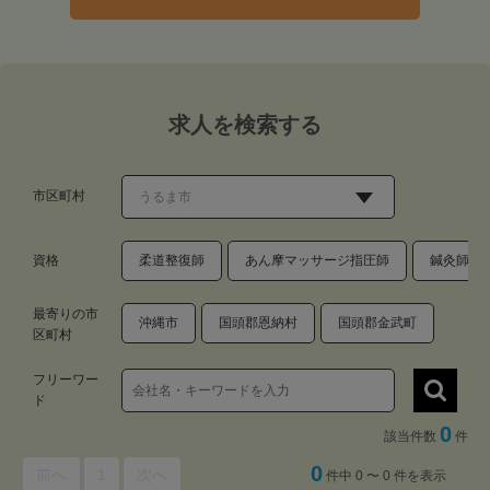
求人を検索する
市区町村
資格
柔道整復師
あん摩マッサージ指圧師
鍼灸師
最寄りの市
沖縄市
国頭郡恩納村
国頭郡金武町
区町村
フリーワー
ド
0
該当件数
件
0
前へ
1
次へ
件中 0 〜 0 件を表示