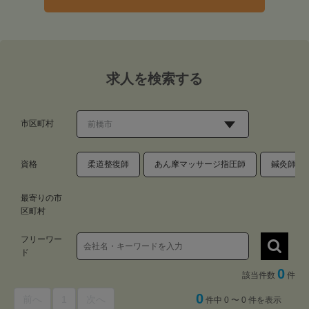
求人を検索する
市区町村
資格
柔道整復師
あん摩マッサージ指圧師
鍼灸師
最寄りの市
区町村
フリーワー
ド
0
該当件数
件
0
前へ
1
次へ
件中 0 〜 0 件を表示