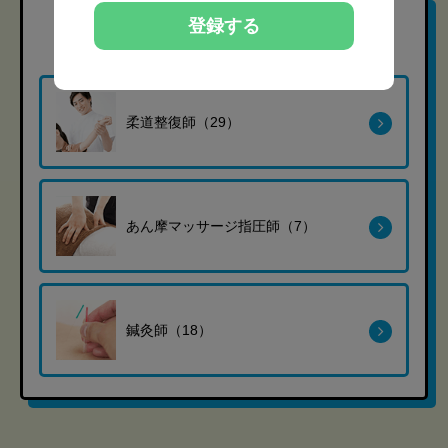
登録する
職種
から探す
柔道整復師（29）
あん摩マッサージ指圧師（7）
鍼灸師（18）