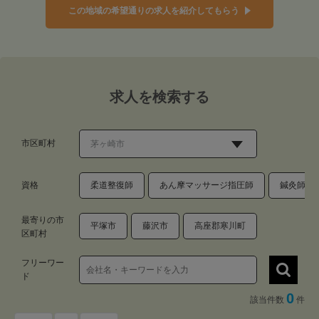
この地域の希望通りの求人を紹介してもらう
求人を検索する
市区町村
資格
柔道整復師
あん摩マッサージ指圧師
鍼灸師
最寄りの市
平塚市
藤沢市
高座郡寒川町
区町村
フリーワー
ド
0
該当件数
件