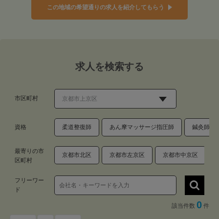
この地域の希望通りの求人を紹介してもらう
求人を検索する
市区町村
資格
柔道整復師
あん摩マッサージ指圧師
鍼灸師
最寄りの市
京都市北区
京都市左京区
京都市中京区
区町村
フリーワー
ド
0
該当件数
件