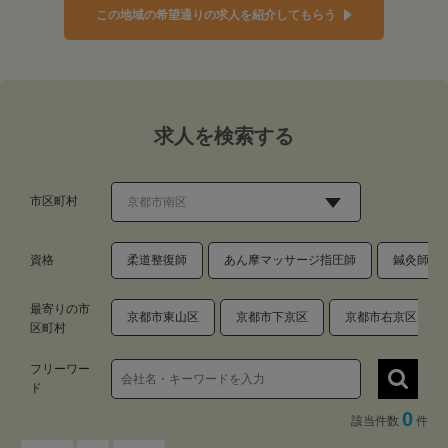
この地域の希望通りの求人を紹介してもらう
求人を検索する
市区町村
資格
柔道整復師
あん摩マッサージ指圧師
鍼灸師
最寄りの市
京都市東山区
京都市下京区
京都市右京区
区町村
フリーワー
ド
0
該当件数
件