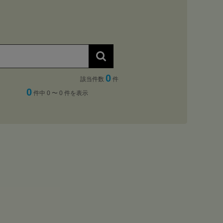
0
該当件数
件
0
件中 0 〜 0 件を表示