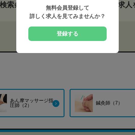
検索条件から整体師・セラピストの求人
無料会員登録して
詳しく求人を見てみませんか？
登録する
あん摩マッサージ指
鍼灸師（7）
圧師（2）