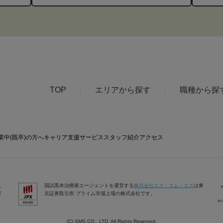
TOP
エリアから探す
職種から探
業中(既卒)の方へ
キャリア支援サービス
スタッフ紹介
アクセス
ス
国試黒本治療家エージェントを運営する
株式会社エス・エム・エス
は東
理
京証券取引所 プライム市場上場の株式会社です。
(C) SMS CO., LTD. All Rights Reserved.