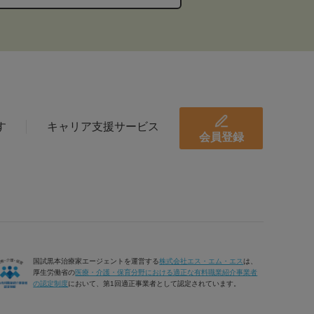
す
キャリア支援サービス
会員登録
国試黒本治療家エージェントを運営する
株式会社エス・エム・エス
は、
厚生労働省の
医療・介護・保育分野における適正な有料職業紹介事業者
の認定制度
において、第1回適正事業者として認定されています。