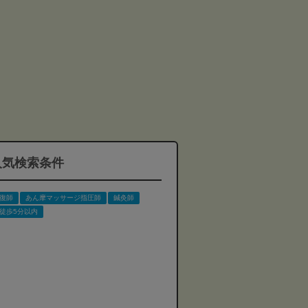
人気検索条件
復師
あん摩マッサージ指圧師
鍼灸師
徒歩5分以内