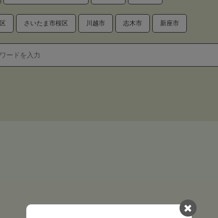
区
さいたま市桜区
川越市
志木市
新座市