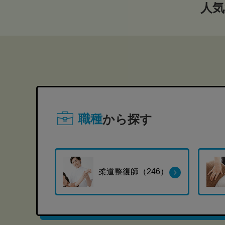
人気
職種
から探す
柔道整復師（246）