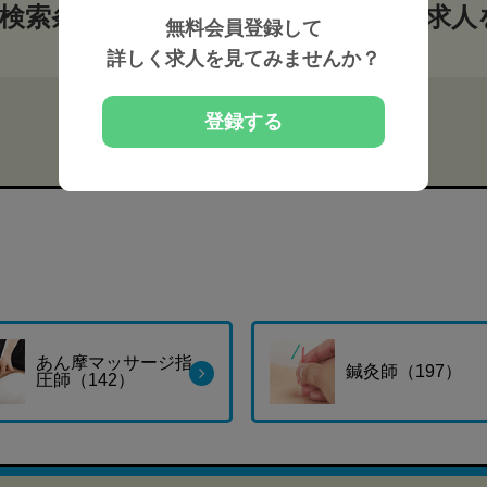
検索条件から整体師・セラピストの求人
無料会員登録して
詳しく求人を見てみませんか？
登録する
あん摩マッサージ指
鍼灸師（197）
圧師（142）