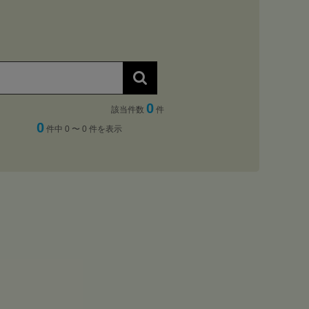
0
該当件数
件
0
件中 0 〜 0 件を表示