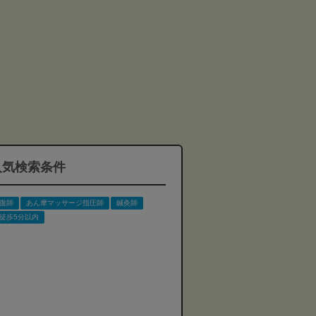
人気検索条件
復師
あん摩マッサージ指圧師
鍼灸師
徒歩5分以内