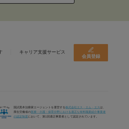
す
キャリア支援サービス
会員登録
国試黒本治療家エージェントを運営する
株式会社エス・エム・エス
は、
厚生労働省の
医療・介護・保育分野における適正な有料職業紹介事業者
の認定制度
において、第1回適正事業者として認定されています。