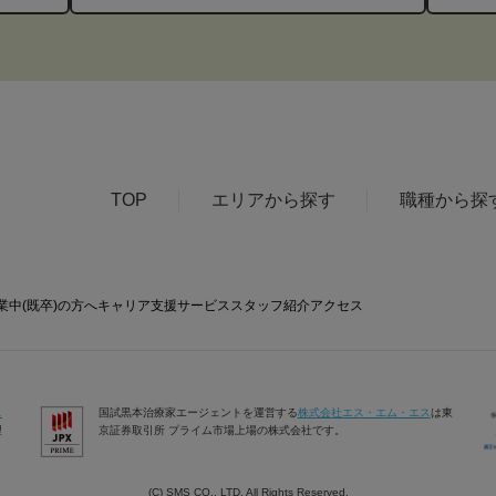
TOP
エリアから探す
職種から探
業中(既卒)の方へ
キャリア支援サービス
スタッフ紹介
アクセス
ス
国試黒本治療家エージェントを運営する
株式会社エス・エム・エス
は東
理
京証券取引所 プライム市場上場の株式会社です。
(C) SMS CO., LTD. All Rights Reserved.