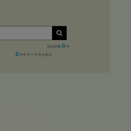
0
該当件数
件
0
件中 0 〜 0 件を表示