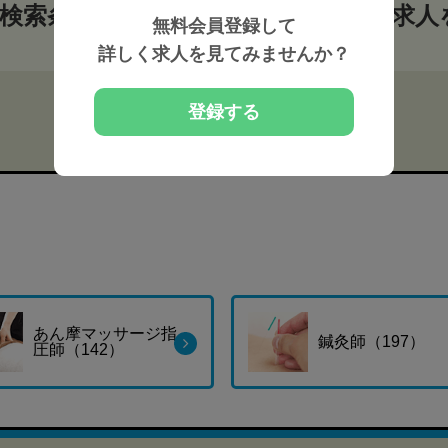
検索条件から整体師・セラピストの求人
無料会員登録して
詳しく求人を見てみませんか？
登録する
あん摩マッサージ指
鍼灸師（197）
圧師（142）