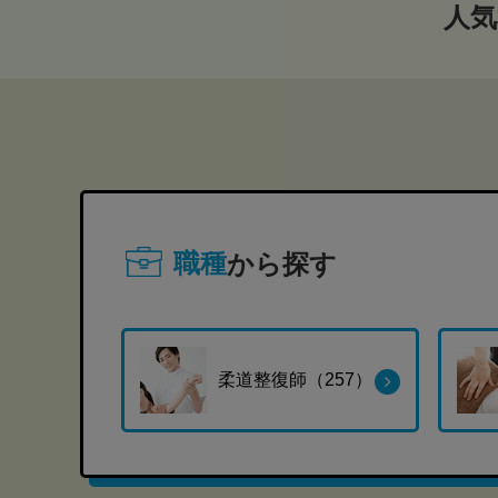
人気
職種
から探す
柔道整復師（257）