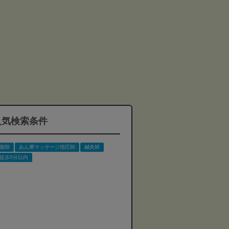
人気検索条件
復師
あん摩マッサージ指圧師
鍼灸師
徒歩5分以内