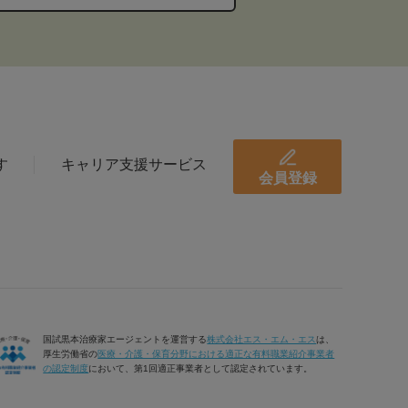
す
キャリア支援サービス
会員登録
国試黒本治療家エージェントを運営する
株式会社エス・エム・エス
は、
厚生労働省の
医療・介護・保育分野における適正な有料職業紹介事業者
の認定制度
において、第1回適正事業者として認定されています。