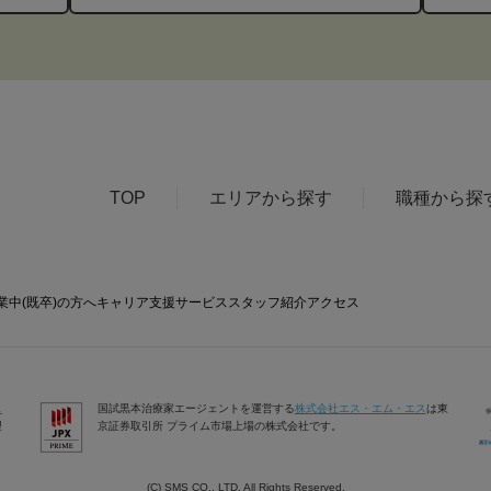
TOP
エリアから探す
職種から探
業中(既卒)の方へ
キャリア支援サービス
スタッフ紹介
アクセス
ス
国試黒本治療家エージェントを運営する
株式会社エス・エム・エス
は東
理
京証券取引所 プライム市場上場の株式会社です。
(C) SMS CO., LTD. All Rights Reserved.