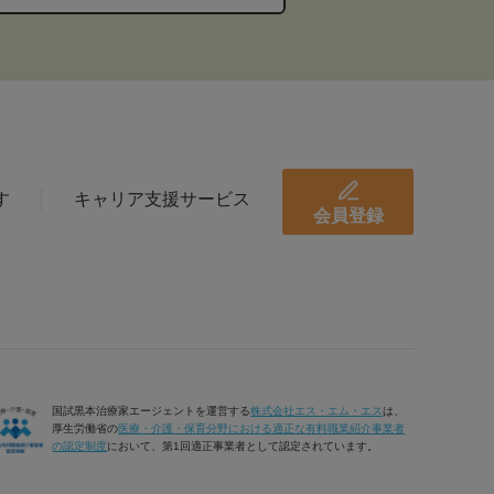
す
キャリア支援サービス
会員登録
国試黒本治療家エージェントを運営する
株式会社エス・エム・エス
は、
厚生労働省の
医療・介護・保育分野における適正な有料職業紹介事業者
の認定制度
において、第1回適正事業者として認定されています。