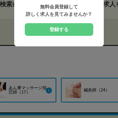
検索条件から整体師・セラピストの求人
無料会員登録して
詳しく求人を見てみませんか？
登録する
あん摩マッサージ指
鍼灸師（24）
圧師（17）