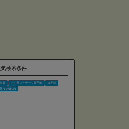
人気検索条件
復師
あん摩マッサージ指圧師
鍼灸師
徒歩5分以内