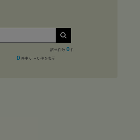
0
該当件数
件
0
件中 0 〜 0 件を表示