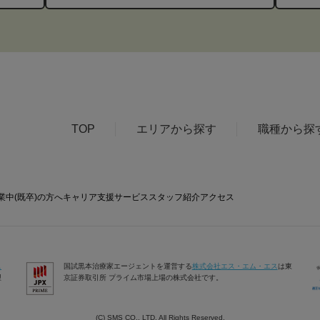
TOP
エリアから探す
職種から探
業中(既卒)の方へ
キャリア支援サービス
スタッフ紹介
アクセス
ス
国試黒本治療家エージェントを運営する
株式会社エス・エム・エス
は東
理
京証券取引所 プライム市場上場の株式会社です。
(C) SMS CO., LTD. All Rights Reserved.