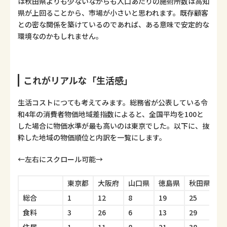
は秋田県よりも少ないながらも人口あたりの施術所数は高知
県が上回ることから、市場が小さいと思われます。既存顧客
との密な関係を築けているのであれば、ある意味で安定的な
環境なのかもしれません。
これがリアルな「生活感」
生活コストにつても考えてみます。総務省が公表している令
和4年の消費者物価地域差指数によると、全国平均を100と
した場合に物価水準が最も高いのは東京でした。以下に、抜
粋した地域の物価順位と内訳を一覧にします。
←左右にスクロール可能→
東京都
大阪府
山口県
徳島県
秋田県
高
総合
1
12
8
19
25
1
食料
3
26
6
13
29
1