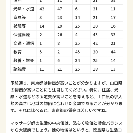
住居
1
11
8
21
38
1
光熱・水道
42
47
6
21
11
2
家具等
3
23
14
21
17
2
被服等
14
29
25
10
16
9
保健医療
2
26
4
43
33
7
交通・通信
1
8
35
42
21
1
教育
5
2
45
20
44
2
教養・娯楽
1
6
34
25
14
2
諸雑費
11
21
25
18
13
1
予想通り、東京都は物価が高いことが分かりますが、山口県
の物価が高いことにも注目してください。特に、住居、光
熱・水道などの固定費が高いことを考えると、山口県の求人
額の高さは地域の物価に合わせた金額であることが分かりま
す。それに比べると、東京都の賃金は苦しいですね。
マッサージ師の生活の中央値は、恐らく物価と賃金バランス
から大阪府でしょう。他の地域はというと、徳島県も生活コ