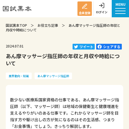
MENU
ログイン
会員登録
国試黒本TOP
＞
お役立ち記事
＞
あん摩マッサージ指圧師の年収と
月収や時給について
2024.07.01
ツイート
シェアする
あん摩マッサージ指圧師の年収と月収や時給につ
いて
業界動向・知識
あん摩マッサージ指圧師
数少ない医療系国家資格の仕事である、あん摩マッサージ指
圧師（以下、マッサージ師）は地域の保健衛生と健康増進を
支えるやりがいのある仕事です。これからマッサージ師を目
指す方や駆け出しの方が気になるのはその生活感、つまり
「お金事情」でしょう。きっちり解説します。