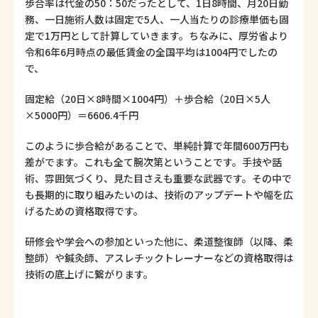
歩合率は代金の50：50だったとして、1日8時間、月20日勤
務、一日施術人数は固定で5人、一人当たりの診療単価も固
定で1万円として計算していきます。ちなみに、厚労省より
令和6年6月時点の最低賃金の全国平均は1004円でしたの
で、
固定給（20日×8時間×1004円）＋歩合給（20日×5人
×5000円）＝6606.4千円
このように歩合給があることで、単純計算で年間600万円も
差がでます。これも全て腕次第ということです。手技や話
術、雰囲気づくり、見た目さえも重要な武器です。その中で
も長期的に取り組みたいのは、技術のアップデートや幅を広
げるための資格取得です。
研修会や学会への参加といった他に、柔道整復師（以降、柔
整師）や鍼灸師、アスレチックトレーナーなどの資格取得は
技術の底上げに繋がります。