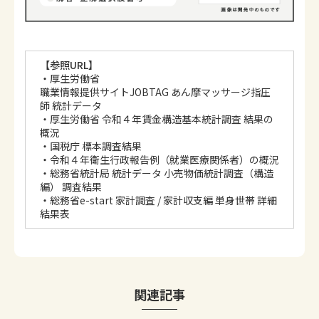
【参照URL】
・
厚生労働省
職業情報提供サイトJOBTAG あん摩マッサージ指圧
師 統計データ
・
厚生労働省 令和４年賃金構造基本統計調査 結果の
概況
・
国税庁 標本調査結果
・
令和４年衛生行政報告例（就業医療関係者）の概況
・
総務省統計局 統計データ 小売物価統計調査（構造
編） 調査結果
・
総務省e-start 家計調査 / 家計収支編 単身世帯 詳細
結果表
関連記事