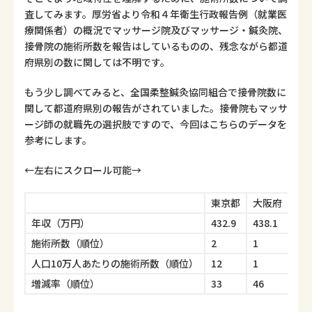
査してみます。厚労省より令和４年衛生行政報告例（就業医
療関係者）の概況でマッサージ院及びマッサージ・鍼灸院、
接骨院の施術所数を報告はしているものの、残念ながら都道
府県別の数に関しては不明です。
もう少し調べてみると、全国柔整鍼灸協同組合で接骨院数に
関して都道府県別の報告がされていました。接骨院もマッサ
ージ師の就職先の選択肢ですので、今回はこちらのデータを
参考にします。
←左右にスクロール可能→
東京都
大阪府
山
年収（万円）
432.9
438.1
578
施術所数（順位）
2
1
40
人口10万人あたりの施術所数（順位）
12
1
45
増減率（順位）
33
46
2