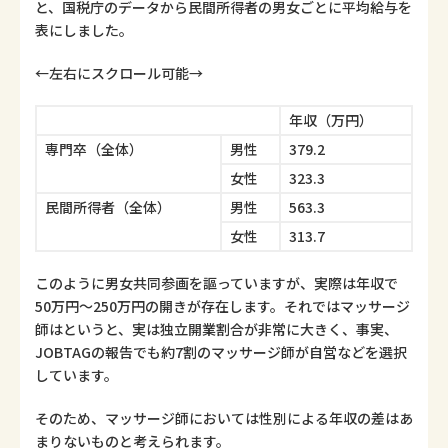
と、国税庁のデータから民間所得者の男女ごとに平均給与を
表にしました。
←左右にスクロール可能→
年収（万円）
専門卒（全体）
男性
379.2
女性
323.3
民間所得者（全体）
男性
563.3
女性
313.7
このように男女共同参画を謳っていますが、実際は年収で
50万円～250万円の開きが存在します。それではマッサージ
師はというと、実は独立開業割合が非常に大きく、事実、
JOBTAGの報告でも約7割のマッサージ師が自営などを選択
しています。
そのため、マッサージ師においては性別による年収の差はあ
まりないものと考えられます。