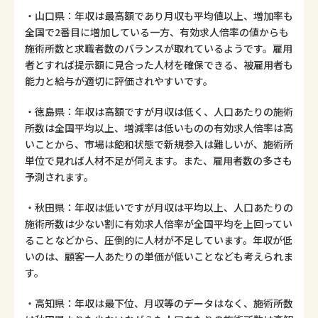
・山口県：年収は最高額であり月収も平均値以上、増加率も
全国で2番目に増加している一方、有効求人倍率の値からも
施術所数と求職者数のバランスが取れているようです。雇用
者とすれば提示額に見合った人材を確保できる、被雇用者も
能力と給与が適切に評価されやすいです。
・徳島県：年収は高額ですが月収は低く、人口あたりの施術
所数は全国平均以上、増減率は低いものの有効求人倍率は高
いことから、市場は飽和状態で新規参入は難しいが、施術所
単位で見れば人材不足が伺えます。また、雇用者数の多さも
予測されます。
・秋田県：年収は低いですが月収は平均以上、人口あたりの
施術所数は少ない割に有効求人倍率が全国平均を上回ってい
ることなどから、圧倒的に人材が不足しています。年収が低
いのは、顧客一人あたりの単価が低いことなども考えられま
す。
・高知県：年収は最下位、月収等のデータはなく、施術所数