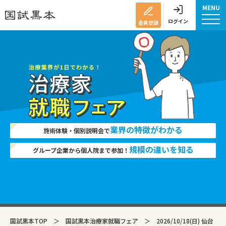
MENU
ログイン
会員登録
業界の特徴がわかる
施術体験・個別説明会で
規模の違いを知る
グループ企業から個人院まで参加！
国試黒本TOP
＞
国試黒本治療家就職フェア
＞
2026/10/18(日) 仙台