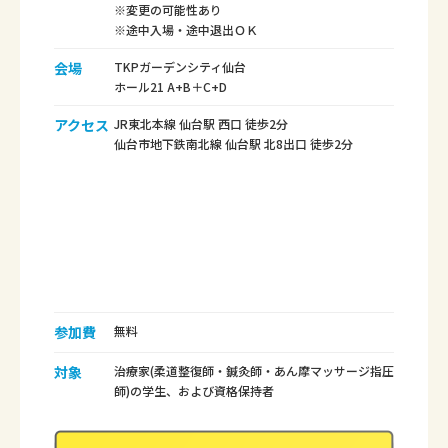
※変更の可能性あり
※途中入場・途中退出ＯＫ
会場
TKPガーデンシティ仙台
ホール21 A+B＋C+D
アクセス
JR東北本線 仙台駅 西口 徒歩2分
仙台市地下鉄南北線 仙台駅 北8出口 徒歩2分
参加費
無料
対象
治療家(柔道整復師・鍼灸師・あん摩マッサージ指圧
師)の学生、および資格保持者