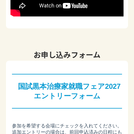
どこを回れば良いか分からなかったのですが、コン
シェルジュブースで相談して、効率よく回れまし
た。
(40代 鍼灸あん摩マッサージ指圧師・東京会場参加
学生)
1年生の身でありながら、職場見学を約束させてい
お申し込みフォーム
ただいた企業が3社もあった。
(20代 柔道整復師・広島会場参加学生)