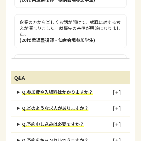
企業の方から楽しくお話が聞けて、就職に対する考
えが深まりました。就職先の基準が明確になりまし
た。
(20代 柔道整復師・仙台会場参加学生)
たくさんの企業の話を聞けて、いろんな業態が比較
できるのが魅力です。とても回りやすかったです。
(20代 鍼灸あん摩マッサージ指圧師・広島会場参加
Q&A
学生)
Q.参加費や入場料はかかりますか？
1ブースに長時間拘束されることがなく、様々な企
Q.どのような求人がありますか？
業のお話を聞くことができたので良かったです。
(20代 鍼灸あん摩マッサージ指圧師・東京会場参加
学生)
Q.予約申し込みは必要ですか？
Q.予約をキャンセルできますか？