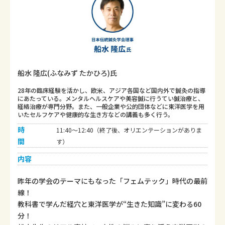
船水 隆広(ふなみず たかひろ)氏
28年の臨床経験を活かし、欧米、アジア各国など国内外で鍼灸の指導
にあたっている。メンタルヘルスケアや美容鍼に行うてい鍼治療と、
経絡治療が専門分野。また、一般企業や公的団体などに東洋医学を用
いたセルフケアや健康的な生き方などの講義も多く行う。
時
11:40〜12:40（終了後、オリエンテーションがありま
間
す）
内容
昨年の学会のテーマにもなった「フェムテック」時代の最前
線！
教科書で学んだ経穴と東洋医学が“生きた知識”に変わる60
分！