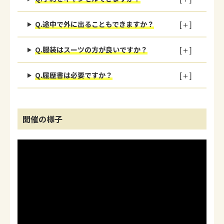
7つまわってみて一つ一つにいい所があって自分が1
番重視していることなど詳しく説明してくれたの
で、就職に対して不安が無くなりました。
Q.途中で外に出ることもできますか？
また、その会社ごとの魅力も分かり、今後の就職活
動がスムーズに出来ると思うので今回参加して良か
Q.服装はスーツの方が良いですか？
ったです。
(10代 柔道整復師・新潟会場参加学生)
Q.履歴書は必要ですか？
イベントで美顔鍼の実演が見られて、勉強になりま
した。いろんな企業の情報を一度に知れるので、参
加してよかったです！
開催の様子
(10代 鍼灸あん摩マッサージ指圧師・大阪会場参加
学生)
何がしたいか分からなくても、イベントで色々な情
報が聞けたので、将来が見えてきました！ありがと
うございました。
(10代 柔道整復師・静岡会場参加学生)