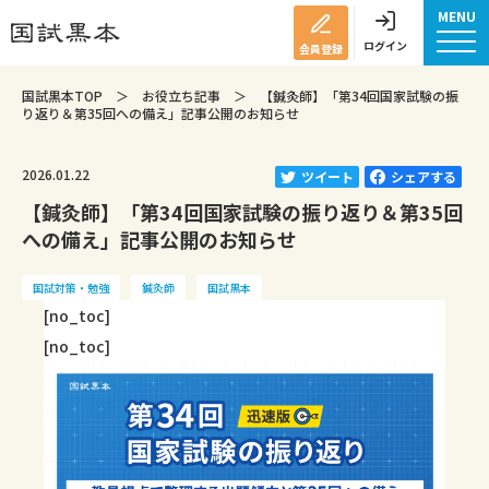
MENU
ログイン
会員登録
国試黒本TOP
＞
お役立ち記事
＞
【鍼灸師】「第34回国家試験の振
り返り＆第35回への備え」記事公開のお知らせ
2026.01.22
ツイート
シェアする
【鍼灸師】「第34回国家試験の振り返り＆第35回
への備え」記事公開のお知らせ
国試対策・勉強
鍼灸師
国試黒本
[no_toc]
[no_toc]