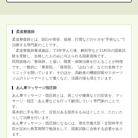
柔道整復師
柔道整復師とは、脱臼や骨折、捻挫、打撲などのケガを“手術なし”で
治療する専門家のことです。
「柔道整復師養成施設」で3年学んだ後、解剖学など11科目の国家試
験を受験し、合格した人のみに与えられる国家資格です。
民間資格の「整体師」と違い、開業・保険治療を行えることが特徴
です。一般的に「整骨院」「接骨院」「ほねつぎ」などの名称でク
リニックを開いています。そのほか、高齢者の機能回復やスポーツ
ジムのトレーナーとして働くなど、活躍の場も増えています。
あん摩マッサージ指圧師
あん摩マッサージ・指圧師とは、肩こりや腰痛などの症状を、マッ
サージ・指圧・あん摩などを行って解消していく専門家のことで
す。
基本的に手を用いて、症状がある箇所をもみほぐしたり、たたいた
りして治療を行います。
あん摩マッサージ・指圧師になるには、厚生労働大臣・文部科学大
臣が定めた教育期間で勉強をして、国家試験に合格する必要があり
ます。