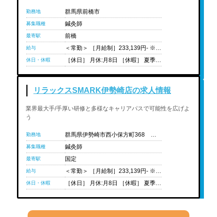
群馬県前橋市
勤務地
鍼灸師
募集職種
前橋
最寄駅
＜常勤＞ ［月給制］233,139円- ※固定残業代:41,858円(30時間分)を含む ※地域によって地域手当あり(東京・神奈川・大阪) ＜院長ｰ統括院長＞301,860円-452,500円 ＜給与例＞ ・新卒（1年目）：233,139円 ・入社2年目 ：235,608円 ・入社3年目 ：252,100円 ・入社4年目 ：266,600円 ※経験や状況に応じて変動可能性有り
給与
［休日］ 月休:月8日 ［休暇］ 夏季休暇、年末年始休暇、有給休暇、育休・産休制度、介護休暇制度 ※有給休暇は法定通り支給 ［年間休日］ 105日程度
休日・休暇
リラックスSMARK伊勢崎店の求人情報
業界最大手/手厚い研修と多様なキャリアパスで可能性を広げよ
う
群馬県伊勢崎市西小保方町368 スマーク伊勢崎 2F
勤務地
鍼灸師
募集職種
国定
最寄駅
＜常勤＞ ［月給制］233,139円- ※固定残業代:41,858円(30時間分)を含む ※地域によって地域手当あり(東京・神奈川・大阪) ＜院長ｰ統括院長＞301,860円-452,500円 ＜給与例＞ ・新卒（1年目）：233,139円 ・入社2年目 ：235,608円 ・入社3年目 ：252,100円 ・入社4年目 ：266,600円 ※経験や状況に応じて変動可能性有り
給与
［休日］ 月休:月8日 ［休暇］ 夏季休暇、年末年始休暇、有給休暇、育休・産休制度、介護休暇制度 ※有給休暇は法定通り支給 ［年間休日］ 105日程度
休日・休暇