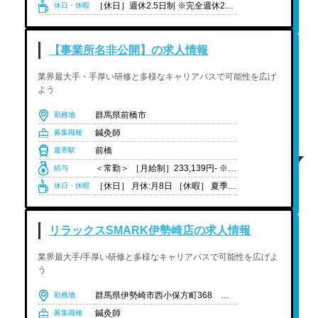
［休日］週休2.5日制 ※完全週休2日+午後休（13:30もしくは14:00まで勤務） ［休暇］夏季休暇（2日）、年末年始（4日） ※有給休暇は法定通り付与（年5日以上取得奨励） ［※産休育休取得実績］有り（時短勤務2名在籍）
休日・休暇
【事業所名非公開】の求人情報
業界最大手・手厚い研修と多様なキャリアパスで可能性を広げ
よう
群馬県前橋市
勤務地
鍼灸師
募集職種
前橋
最寄駅
＜常勤＞ ［月給制］233,139円- ※固定残業代:41,858円(30時間分)を含む ※地域によって地域手当あり(東京・神奈川・大阪) ＜院長ｰ統括院長＞301,860円-452,500円 ＜給与例＞ ・新卒（1年目）：233,139円 ・入社2年目 ：235,608円 ・入社3年目 ：252,100円 ・入社4年目 ：266,600円 ※経験や状況に応じて変動可能性有り
給与
［休日］ 月休:月8日 ［休暇］ 夏季休暇、年末年始休暇、有給休暇、育休・産休制度、介護休暇制度 ※有給休暇は法定通り支給 ［年間休日］ 105日程度
休日・休暇
リラックスSMARK伊勢崎店の求人情報
業界最大手/手厚い研修と多様なキャリアパスで可能性を広げよ
う
群馬県伊勢崎市西小保方町368 スマーク伊勢崎 2F
勤務地
鍼灸師
募集職種