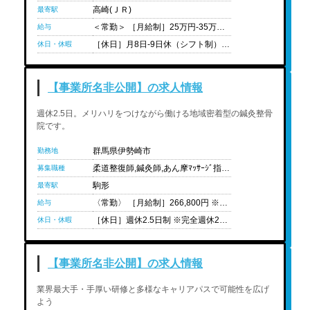
高崎(ＪＲ)
最寄駅
＜常勤＞ ［月給制］25万円-35万円 ※経験や状況に応じて変動可能性有り ※中途の場合、前職給与や経験を考慮の上給与決定 ＜モデル給与＞ 院長・マネージャークラス：30万円-35万円 主任・副院長クラス：28万円-30万円 一般スタッフ（中途）：25万円-30万円 新卒未経験：23万円- ※上記は目安の金額になります
給与
［休日］月8日-9日休（シフト制） ※原則、週休2日になるよう調整 ［休暇］※有給休暇は法定通り支給 ［有休消化率］人材紹介担当者までお問い合わせください。 ［年間休日］108日 ［育休取得実績］あり ［過去の育休取得実績例］人材紹介担当者までお問い合わせください。 ［育休制度補足］人材紹介担当者までお問い合わせください。
休日・休暇
【事業所名非公開】の求人情報
週休2.5日。メリハリをつけながら働ける地域密着型の鍼灸整骨
院です。
群馬県伊勢崎市
勤務地
柔道整復師,鍼灸師,あん摩ﾏｯｻｰｼﾞ指圧師,国資学生（柔道整復）,国資学生（鍼灸）,国資学生（あん摩ﾏｯｻｰｼﾞ指圧）
募集職種
駒形
最寄駅
〈常勤〉 ［月給制］266,800円 ※経験や状況に応じて変動可能性有り ［給与内訳］ ・基本給:213,000円 ・固定残業代（37時間分）:53,800円 埼玉・千葉・愛知・静岡 ［月給制］26万円 ※経験や状況に応じて変動可能性有り ［給与内訳］ ・基本給:198,000円 ・固定残業代（44時間分）:62,000円 宮城 ［月給制］245,000円 ※経験や状況に応じて変動可能性有り ［給与内訳］ ・基本給:188,100円 ・固定残業代（41時間分）:56,900円 群馬・沖縄 ［月給制］245,000円 ※経験や状況に応じて変動可能性有り ［給与内訳］ ・基本給:188,100円 ・固定残業代（45時間分）:56,900円 〈非常勤〉 ［時給制］1,200円前後から ※経験や状況に応じて変動可能性有り
給与
［休日］週休2.5日制 ※完全週休2日+午後休（13:30もしくは14:00まで勤務） ［休暇］夏季休暇（2日）、年末年始（4日） ※有給休暇は法定通り付与（年5日以上取得奨励） ［※産休育休取得実績］有り（時短勤務2名在籍）
休日・休暇
【事業所名非公開】の求人情報
業界最大手・手厚い研修と多様なキャリアパスで可能性を広げ
よう