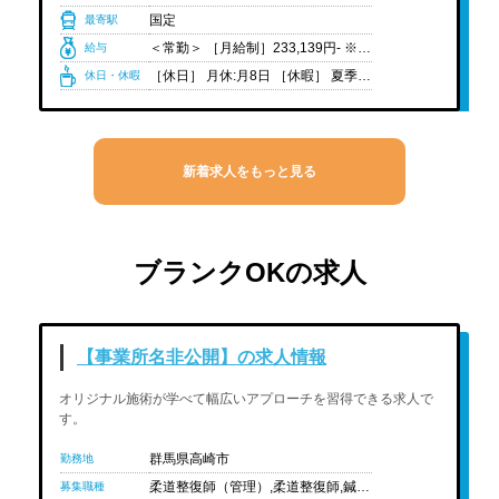
国定
最寄駅
＜常勤＞ ［月給制］233,139円- ※固定残業代:41,858円(30時間分)を含む ※地域によって地域手当あり(東京・神奈川・大阪) ＜院長ｰ統括院長＞301,860円-452,500円 ＜給与例＞ ・新卒（1年目）：233,139円 ・入社2年目 ：235,608円 ・入社3年目 ：252,100円 ・入社4年目 ：266,600円 ※経験や状況に応じて変動可能性有り
給与
［休日］ 月休:月8日 ［休暇］ 夏季休暇、年末年始休暇、有給休暇、育休・産休制度、介護休暇制度 ※有給休暇は法定通り支給 ［年間休日］ 105日程度
休日・休暇
ブランクOKの求人
【事業所名非公開】の求人情報
オリジナル施術が学べて幅広いアプローチを習得できる求人で
す。
群馬県高崎市
勤務地
柔道整復師（管理）,柔道整復師,鍼灸師
募集職種