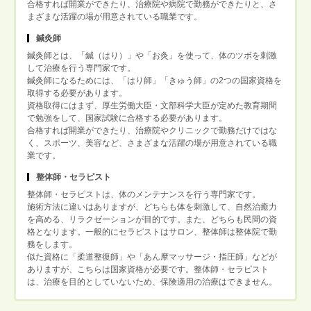
合格すれば開業ができたり、治療院や病院で勤務ができたりと、さ
まざまな活躍の場が用意されている職業です。
鍼灸師
鍼灸師とは、「鍼（はり）」や「お灸」を使って、体のツボを刺激
して治療を行う専門家です。
鍼灸師になるためには、「はり師」「きゅう師」の2つの国家資格を
取得する必要があります。
資格取得にはまず、厚生労働大臣・文部科学大臣が定めた教育期間
で勉強をして、国家試験に合格する必要があります。
合格すれば開業ができたり、治療院やクリニックで勤務だけではな
く、スポーツ、美容など、さまざまな活躍の場が用意されている職
業です。
整体師・セラピスト
整体師・セラピストは、体のメンテナンスを行う専門家です。
施術方法に違いはありますが、どちらも体を刺激して、自然治癒力
を高める、リラクゼーションが目的です。また、どちらも民間の資
格となります。一般的にセラピストはサロン、整体師は整体院で勤
務をします。
似た資格に「柔道整復師」や「あん摩マッサージ・指圧師」などが
ありますが、こちらは国家資格が必要です。整体師・セラピスト
は、治療を目的としていないため、保険適用の治療はできません。