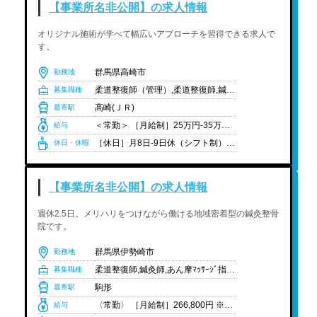
【事業所名非公開】の求人情報
オリジナル施術が学べて幅広いアプローチを習得できる求人で
す。
群馬県高崎市
勤務地
柔道整復師（管理）,柔道整復師,鍼灸師
募集職種
高崎(ＪＲ)
最寄駅
＜常勤＞ ［月給制］25万円-35万円 ※経験や状況に応じて変動可能性有り ※中途の場合、前職給与や経験を考慮の上給与決定 ＜モデル給与＞ 院長・マネージャークラス：30万円-35万円 主任・副院長クラス：28万円-30万円 一般スタッフ（中途）：25万円-30万円 新卒未経験：23万円- ※上記は目安の金額になります
給与
［休日］月8日-9日休（シフト制） ※原則、週休2日になるよう調整 ［休暇］※有給休暇は法定通り支給 ［有休消化率］人材紹介担当者までお問い合わせください。 ［年間休日］108日 ［育休取得実績］あり ［過去の育休取得実績例］人材紹介担当者までお問い合わせください。 ［育休制度補足］人材紹介担当者までお問い合わせください。
休日・休暇
【事業所名非公開】の求人情報
週休2.5日。メリハリをつけながら働ける地域密着型の鍼灸整骨
院です。
群馬県伊勢崎市
勤務地
柔道整復師,鍼灸師,あん摩ﾏｯｻｰｼﾞ指圧師,国資学生（柔道整復）,国資学生（鍼灸）,国資学生（あん摩ﾏｯｻｰｼﾞ指圧）
募集職種
駒形
最寄駅
〈常勤〉 ［月給制］266,800円 ※経験や状況に応じて変動可能性有り ［給与内訳］ ・基本給:213,000円 ・固定残業代（37時間分）:53,800円 埼玉・千葉・愛知・静岡 ［月給制］26万円 ※経験や状況に応じて変動可能性有り ［給与内訳］ ・基本給:198,000円 ・固定残業代（44時間分）:62,000円 宮城 ［月給制］245,000円 ※経験や状況に応じて変動可能性有り ［給与内訳］ ・基本給:188,100円 ・固定残業代（41時間分）:56,900円 群馬・沖縄 ［月給制］245,000円 ※経験や状況に応じて変動可能性有り ［給与内訳］ ・基本給:188,100円 ・固定残業代（45時間分）:56,900円 〈非常勤〉 ［時給制］1,200円前後から ※経験や状況に応じて変動可能性有り
給与