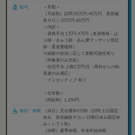
給与
＜常勤＞
［月給制］訪問:20万円-45万円 美容鍼
灸サロン:20万円-40万円
＜内訳＞
・資格手当:1万円-4万円（各資格毎：は
り師・きゅう師・あん摩マッサージ指圧
師・柔道整復師）
※経験や状況に応じて変動可能性有り
［対象者のみ支給］
・住宅手当:上限2万円/月（県外からの転
居者のみ適応）
・インセンティブ:有り
＜非常勤＞
［時給制］1,200円-
休日・休暇
［休日］完全週休2日制（訪問:土日固定
休み 美容鍼灸サロン:日曜日休み固定休
み＋シフト制）
［休暇］夏季休暇、年末年始休暇