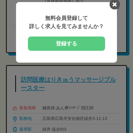
［育休取得実績］あり
［過去の育休取得実績例］2025年度:女性
3名、男性3名 ※1ヶ月取得2名、3ヶ月程
無料会員登録して
度取得4名
詳しく求人を見てみませんか？
完全無料
現在の募集要項を確認する
登録する
訪問医療はりきゅうマッサージブル
ースター
募集職種
鍼灸師,あん摩ﾏｯｻｰｼﾞ指圧師
勤務地
広島県広島市安佐南区緑井3-12-13
最寄駅
緑井 徒歩8分