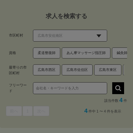
求人を検索する
市区町村
資格
柔道整復師
あん摩マッサージ指圧師
鍼灸師
最寄りの市
広島市西区
広島市佐伯区
広島市東区
広
区町村
フリーワー
ド
4
該当件数
件
4
前へ
1
次へ
件中 1 〜 4 件を表示