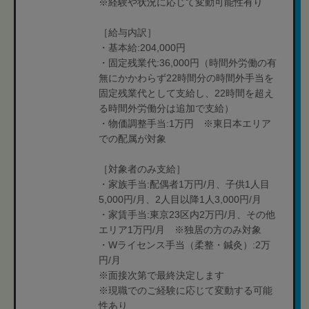
※経験や状況に応じて変動可能性有り
［給与内訳］
・基本給:204,000円
・固定残業代:36,000円（時間外労働の有
無にかかわらず22時間分の時間外手当を
固定残業代として支給し、22時間を超え
る時間外労働分は追加で支給）
・物価調整手当:1万円 ※東日本エリア
での配属が対象
［対象者のみ支給］
・家族手当:配偶者1万円/月、子供1人目
5,000円/月、2人目以降1人3,000円/月
・家賃手当:東京23区内2万円/月、その他
エリア1万円/月 ※独居の方のみ対象
・Wライセンス手当（柔整・鍼灸）:2万
円/月
※面接次第で最終決定します
※現職でのご経験に応じて変動する可能
性あり