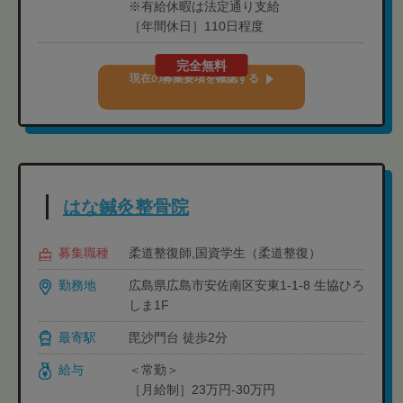
※有給休暇は法定通り支給
［年間休日］110日程度
完全無料
現在の募集要項を確認する
はな鍼灸整骨院
募集職種
柔道整復師,国資学生（柔道整復）
勤務地
広島県広島市安佐南区安東1-1-8 生協ひろ
しま1F
最寄駅
毘沙門台 徒歩2分
給与
＜常勤＞
［月給制］23万円-30万円