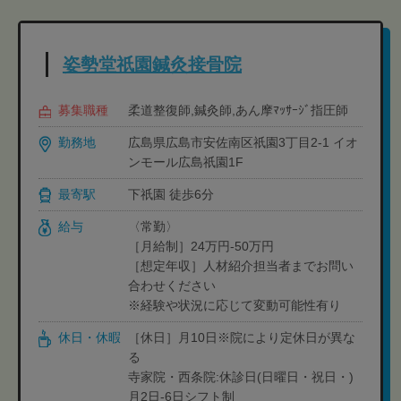
姿勢堂祇園鍼灸接骨院
募集職種
柔道整復師,鍼灸師,あん摩ﾏｯｻｰｼﾞ指圧師
勤務地
広島県広島市安佐南区祇園3丁目2-1 イオ
ンモール広島祇園1F
最寄駅
下祇園 徒歩6分
給与
〈常勤〉
［月給制］24万円-50万円
［想定年収］人材紹介担当者までお問い
合わせください
※経験や状況に応じて変動可能性有り
休日・休暇
［休日］月10日※院により定休日が異な
る
寺家院・西条院:休診日(日曜日・祝日・)
月2日-6日シフト制