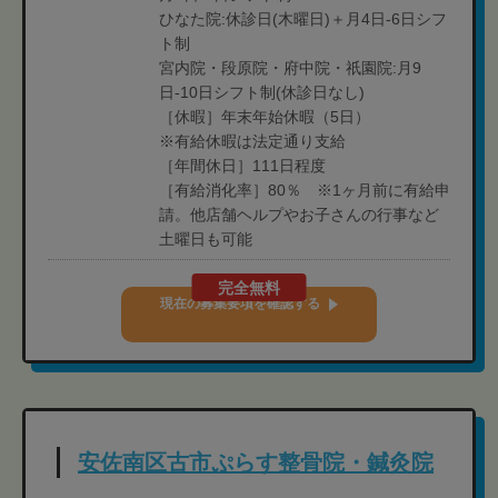
ひなた院:休診日(木曜日)＋月4日-6日シフ
ト制
宮内院・段原院・府中院・祇園院:月9
日-10日シフト制(休診日なし)
［休暇］年末年始休暇（5日）
※有給休暇は法定通り支給
［年間休日］111日程度
［有給消化率］80％ ※1ヶ月前に有給申
請。他店舗ヘルプやお子さんの行事など
土曜日も可能
完全無料
現在の募集要項を確認する
安佐南区古市ぷらす整骨院・鍼灸院