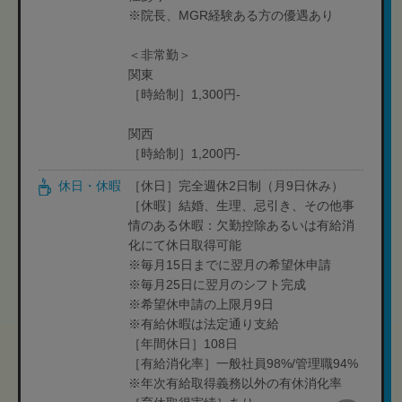
※院長、MGR経験ある方の優遇あり
＜非常勤＞
関東
［時給制］1,300円-
関西
［時給制］1,200円-
休日・休暇
［休日］完全週休2日制（月9日休み）
［休暇］結婚、生理、忌引き、その他事
情のある休暇：欠勤控除あるいは有給消
化にて休日取得可能
※毎月15日までに翌月の希望休申請
※毎月25日に翌月のシフト完成
※希望休申請の上限月9日
※有給休暇は法定通り支給
［年間休日］108日
［有給消化率］一般社員98%/管理職94%
※年次有給取得義務以外の有休消化率