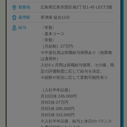
勤務地
広島県広島市西区扇2丁目1-45 LECT2階
最寄駅
草津南 徒歩12分
給与
〈常勤〉
・基本コース
〈常勤〉
［月給制］27万円-
※中途社員は前職給与保障あり（他業種
は適用外）
入社6ヶ月間は前職給与保障。その後、既
定の評価制度に応じて給与を決定。
※経験や状況に応じて変動可能性有り
［入社半年以後］
月10日休:245,000円
月9日休:27万円
月8日休:285,000円
月6日休:315,000円
※入社半年以後、給与と休日のバランス