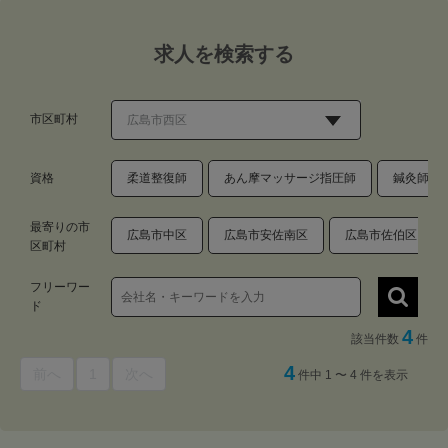
求人を検索する
市区町村
資格
柔道整復師
あん摩マッサージ指圧師
鍼灸師
最寄りの市
広島市中区
広島市安佐南区
広島市佐伯区
区町村
フリーワー
ド
4
該当件数
件
4
前へ
1
次へ
件中 1 〜 4 件を表示