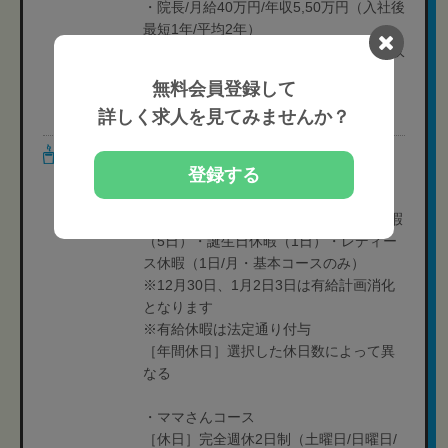
・院長/月給40万円/年収5,50万円（入社後
最短1年/平均2年）
・ブロックマネージャー/月給48万円/年収
6,50万円（入社後平均3年）
無料会員登録して
・エリアマネージャー/月給60万円/年収
詳しく求人を見てみませんか？
7,00万円（入社後平均4年）
休日・休暇
・基本コース・ショートコース
登録する
［休日］月6日-月10日休み制（2027年4
月以降は月9日休み）
［休暇］夏季休暇（3日）・年末年始休暇
（5日）・誕生日休暇（1日）・レディー
ス休暇（1日/月・基本コースのみ）
※12月30日、1月2日3日は有給計画消化
となります
※有給休暇は法定通り付与
［年間休日］選択した休日数によって異
なる
・ママさんコース
［休日］完全週休2日制（土曜日/日曜日/