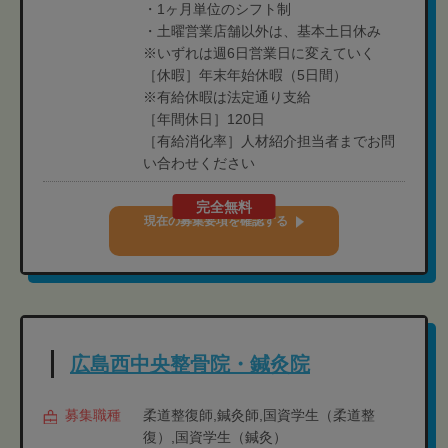
・1ヶ月単位のシフト制
・土曜営業店舗以外は、基本土日休み
※いずれは週6日営業日に変えていく
［休暇］年末年始休暇（5日間）
※有給休暇は法定通り支給
［年間休日］120日
［有給消化率］人材紹介担当者までお問
い合わせください
完全無料
現在の募集要項を確認する
広島西中央整骨院・鍼灸院
募集職種
柔道整復師,鍼灸師,国資学生（柔道整
復）,国資学生（鍼灸）