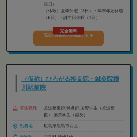
祝日）
［休暇］夏季休暇（3日）・年末年始休暇
（5日）・誕生日休暇（1日）
完全無料
現在の募集要項を確認する
（仮称）ひろがる接骨院・鍼灸院横
川駅前院
募集職種
柔道整復師,鍼灸師,国資学生（柔道整
復）,国資学生（鍼灸）
勤務地
広島県広島市西区
最寄駅
福島町 徒歩1分