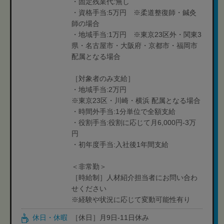
・固定残業代:無し
・資格手当:5万円 ※柔道整復師・鍼灸
師の場合
・地域手当:1万円 ※東京23区外・関東3
県・名古屋市・大阪府・京都市・福岡市
配属となる場合
［対象者のみ支給］
・地域手当:2万円
※東京23区・川崎・横浜 配属となる場合
・時間外手当:1分単位で全額支給
・役割手当:役割に応じて月6,000円-3万
円
・初年度手当:入社後1年間支給
＜非常勤＞
［時給制］人材紹介担当者にお問い合わ
せください
※経験や状況に応じて変動可能性有り
休日・休暇
［休日］月9日-11日休み