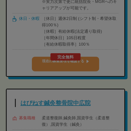
※実力次第で更に統括院長・MGRへのキ
ャリアアップが可能です。
休日・休暇
［休日］週休2日制 (シフト制・希望休取
得100％)
［休暇］有給休暇(法定通り取得)
［年間休日］105日程度
［有給休暇取得率］100％
完全無料
現在の募集要項を確認する
はぴねす鍼灸整骨院中広院
募集職種
柔道整復師,鍼灸師,国資学生（柔道整
復）,国資学生（鍼灸）