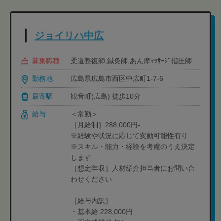
ジョイリハ中広
募集職種
柔道整復師,鍼灸師,あん摩ﾏｯｻｰｼﾞ指圧師
勤務地
広島県広島市西区中広町1-7-6
最寄駅
観音町(広島) 徒歩10分
給与
＜常勤＞
［月給制］288,000円-
※経験や状況に応じて変動可能性有り
※スキル・能力・経験を考慮のうえ決定
します
［想定年収］人材紹介担当者にお問い合
わせください
［給与内訳］
・基本給:228,000円