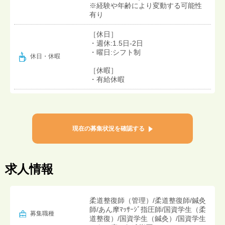
※経験や年齢により変動する可能性
有り
［休日］
・週休:1.5日-2日
・曜日:シフト制
休日・休暇
［休暇］
・有給休暇
現在の募集状況を確認する
求人情報
柔道整復師（管理）/柔道整復師/鍼灸
師/あん摩ﾏｯｻｰｼﾞ指圧師/国資学生（柔
募集職種
道整復）/国資学生（鍼灸）/国資学生