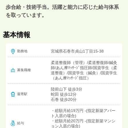
歩合給・技術手当。活躍と能力に応じた給与体系
を取っています。
基本情報
宮城県石巻市貞山1丁目15-38
勤務地
柔道整復師（管理）/柔道整復師/鍼灸
師/あん摩ﾏｯｻｰｼﾞ指圧師/国資学生（柔
募集職種
道整復）/国資学生（鍼灸）/国資学生
（あん摩ﾏｯｻｰｼﾞ指圧）
陸前山下 徒歩3分
蛇田 徒歩12分
最寄駅
石巻 徒歩20分
・総額月給19万円 -(指定新築アパー
ト入居の場合)
・総額月給20万円 -(指定新築マンシ
給与
ョン入居の場合)