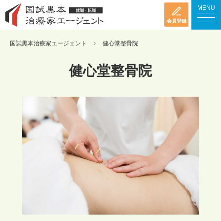
MENU
会員登録
国試黒本治療家エージェント
健心堂整骨院
健心堂整骨院