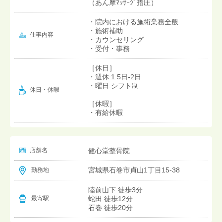
（あん摩ﾏｯｻｰｼﾞ指圧）
・院内における施術業務全般
・施術補助
仕事内容
・カウンセリング
・受付・事務
［休日］
・週休:1.5日-2日
・曜日:シフト制
休日・休暇
［休暇］
・有給休暇
店舗名
健心堂整骨院
宮城県石巻市貞山1丁目15-38
勤務地
陸前山下 徒歩3分
蛇田 徒歩12分
最寄駅
石巻 徒歩20分