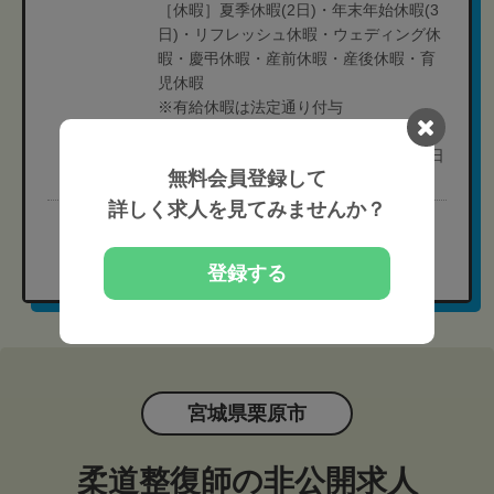
［休暇］夏季休暇(2日)・年末年始休暇(3
日)・リフレッシュ休暇・ウェディング休
暇・慶弔休暇・産前休暇・産後休暇・育
児休暇
※有給休暇は法定通り付与
［年間休日］106日前後（4週8休選択
時）、118日前後（4週9休選択時）160日
無料会員登録して
前後(週休3日選択時)
詳しく求人を見てみませんか？
完全無料
現在の募集要項を確認する
登録する
宮城県栗原市
柔道整復師の非公開求人