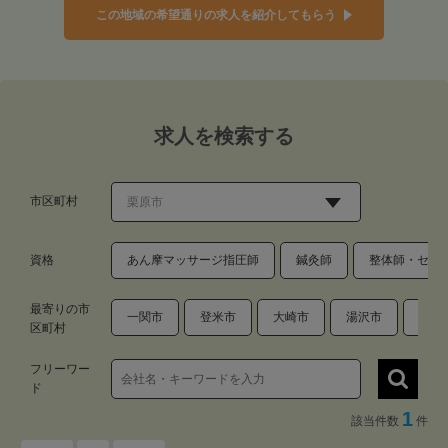
この地域の希望通りの求人を紹介してもらう
求人を検索する
市区町村
資格
あん摩マッサージ指圧師
鍼灸師
整体師・セラ
最寄りの市
一関市
登米市
大崎市
湯沢市
雄勝
区町村
フリーワー
ド
1
該当件数
件