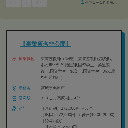
1
前へ
1
次へ
件中 1 〜 1 件を表示
【事業所名非公開】
募集職種
柔道整復師（管理）,柔道整復師,鍼灸師,
あん摩ﾏｯｻｰｼﾞ指圧師,国資学生（柔道整
復）,国資学生（鍼灸）,国資学生（あん摩
ﾏｯｻｰｼﾞ指圧）
勤務地
宮城県栗原市
最寄駅
くりこま高原 徒歩4分
給与
［月給制］272,000円-＋歩合
月8休み:272,000円- ＋歩合(10:00-20:00)
［給与内訳］
・基本給:232,940円