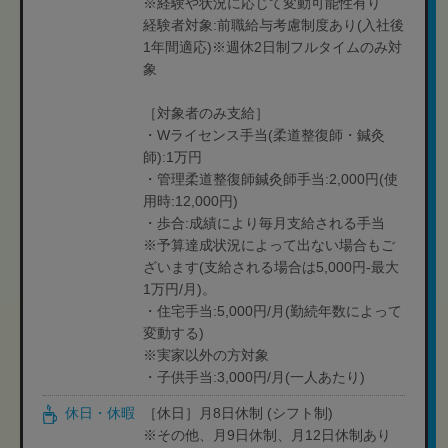
※経験や状況に応じて変動可能性有り
経験者対象:前職給与考慮制度あり(入社後
1年間適応)※週休2日制フルタイムのみ対
象
［対象者のみ支給］
・Wライセンス手当(柔道整復師・鍼灸
師):1万円
・管理柔道整復師鍼灸師手当:2,000円(使
用時:12,000円)
・歩合:成績により毎月支給される手当
※予算達成状況によって出ない場合もご
ざいます(支給される場合は5,000円-最大
1万円/月)。
・住宅手当:5,000円/月(勤続年数によって
変動する)
※実家以外の方対象
・子供手当:3,000円/月(一人あたり)
休日・休暇
［休日］月8日休制 (シフト制)
※その他、月9日休制、月12日休制あり