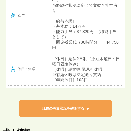
※経験や状況に応じて変動可能性有
り
給与
［給与内訳］
・基本給：14万円-
・能力手当：67,320円- （職能手当
として）
・固定残業代（30時間分）：44,790
円-
［休日］週休2日制（原則水曜日・日
曜日固定休み）
［休暇］結婚休暇,忌引休暇
休日・休暇
※有給休暇は法定通り支給
［年間休日］105日
現在の募集状況を確認する