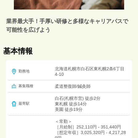
業界最大手！手厚い研修と多様なキャリアパスで
可能性を広げよう
基本情報
北海道札幌市白石区東札幌2条6丁目
勤務地
4-10
募集職種
柔道整復師/鍼灸師
白石(札幌市営) 徒歩2分
東札幌 徒歩14分
最寄駅
美園 徒歩19分
＜常勤＞
［月給制］252,110円 - 351,440円
［想定年収］3,025,320円 - 4,217,28
0円