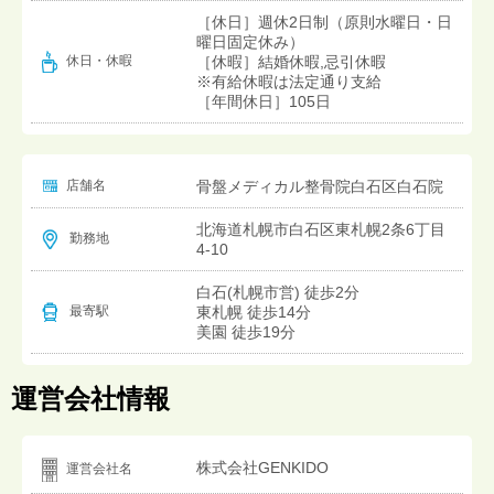
［休日］週休2日制（原則水曜日・日
曜日固定休み）
［休暇］結婚休暇,忌引休暇
休日・休暇
※有給休暇は法定通り支給
［年間休日］105日
店舗名
骨盤メディカル整骨院白石区白石院
北海道札幌市白石区東札幌2条6丁目
勤務地
4-10
白石(札幌市営) 徒歩2分
東札幌 徒歩14分
最寄駅
美園 徒歩19分
運営会社情報
株式会社GENKIDO
運営会社名