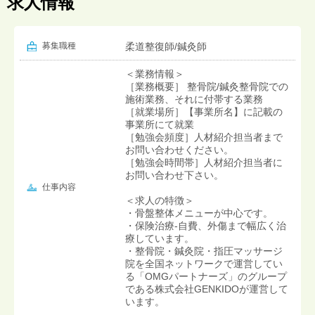
求人情報
募集職種
柔道整復師/鍼灸師
＜業務情報＞
［業務概要］ 整骨院/鍼灸整骨院での
施術業務、それに付帯する業務
［就業場所］【事業所名】に記載の
事業所にて就業
［勉強会頻度］人材紹介担当者まで
お問い合わせください。
［勉強会時間帯］人材紹介担当者に
お問い合わせ下さい。
仕事内容
＜求人の特徴＞
・骨盤整体メニューが中心です。
・保険治療-自費、外傷まで幅広く治
療しています。
・整骨院・鍼灸院・指圧マッサージ
院を全国ネットワークで運営してい
る「OMGパートナーズ」のグループ
である株式会社GENKIDOが運営して
います。