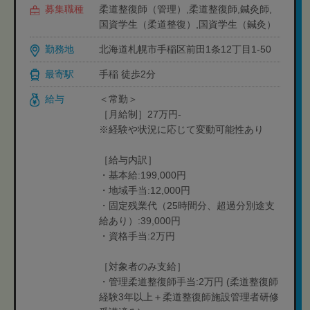
募集職種
柔道整復師（管理）,柔道整復師,鍼灸師,
国資学生（柔道整復）,国資学生（鍼灸）
勤務地
北海道札幌市手稲区前田1条12丁目1-50
最寄駅
手稲 徒歩2分
給与
＜常勤＞
［月給制］27万円-
※経験や状況に応じて変動可能性あり
［給与内訳］
・基本給:199,000円
・地域手当:12,000円
・固定残業代（25時間分、超過分別途支
給あり）:39,000円
・資格手当:2万円
［対象者のみ支給］
・管理柔道整復師手当:2万円 (柔道整復師
経験3年以上＋柔道整復師施設管理者研修