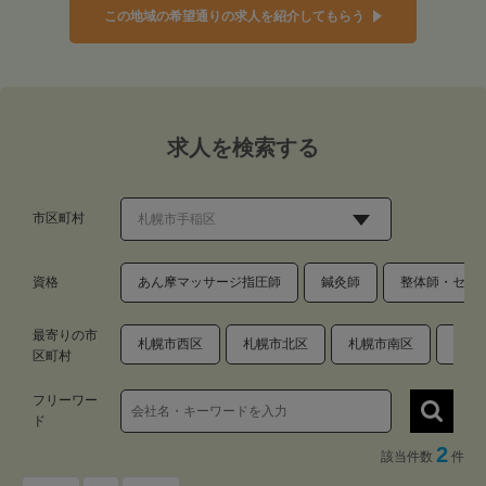
この地域の希望通りの求人を紹介してもらう
求人を検索する
市区町村
資格
あん摩マッサージ指圧師
鍼灸師
整体師・セラ
最寄りの市
札幌市西区
札幌市北区
札幌市南区
小樽
区町村
フリーワー
ド
2
該当件数
件