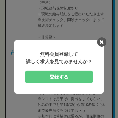
〈中途〉
・現職給与保障制度あり
※現職の給与明細をご提出いただきます
※技術チェック、問診チェックによって
最終決定します
＜非常勤＞
［学生バイト］時給1,075円-
休日・休暇
［休日］週休2日制(シフト制)
無料会員登録して
［休暇］人材紹介担当者までお問い合わ
詳しく求人を見てみませんか？
せください
※有給休暇は法定通り支給
［年間休日］110日
登録する
［備考］
※月単位で休みの日数が決まっており年
間で110日になるよう調整している
※シフトは月半ばに提出をしてもらい、
休みの中でも第1希望から第10希望くらい
まで優先順位をつけてもらう
※基本的に希望休は通るが、優先順位の