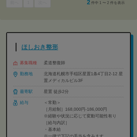
2
前へ
1
次へ
件中 1 〜 2 件を表示
ほしおき整形
募集職種
柔道整復師
勤務地
北海道札幌市手稲区星置1条4丁目2-12 星
置メディカルビル3F
最寄駅
星置 徒歩2分
給与
＜常勤＞
［月給制］168,000円-186,000円
※経験や状況に応じて変動可能性有り
［給与内訳］
・基本給
※一律で下記の手当を含みます