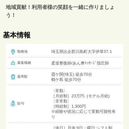
地域貢献！利用者様の笑顔を一緒に作りましょ
う！
基本情報
埼玉県比企郡川島町大字伊草37-1
勤務地
募集職種
柔道整復師/あん摩ﾏｯｻｰｼﾞ指圧師
霞ケ関(埼玉) 徒歩70分
最寄駅
鶴ケ島 徒歩70分
〈常勤〉
［月給制］23万円- (モデル月給)
〈非常勤〉
給与
［時給制］1,300円
※経験や状況に応じて変動可能性有
り
［休日］月休:9日・曜日:シフト制