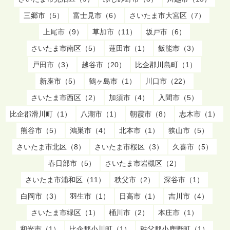
三郷市（5）
富士見市（6）
さいたま市大宮区（7）
上尾市（9）
草加市（11）
坂戸市（6）
さいたま市南区（5）
蓮田市（1）
飯能市（3）
戸田市（3）
越谷市（20）
比企郡川島町（1）
新座市（5）
鶴ヶ島市（1）
川口市（22）
さいたま市西区（2）
加須市（4）
入間市（5）
比企郡滑川町（1）
八潮市（1）
朝霞市（8）
志木市（1）
熊谷市（5）
鴻巣市（4）
北本市（1）
狭山市（5）
さいたま市北区（8）
さいたま市桜区（3）
久喜市（5）
春日部市（5）
さいたま市岩槻区（2）
さいたま市浦和区（11）
秩父市（2）
深谷市（1）
白岡市（3）
羽生市（1）
日高市（1）
吉川市（4）
さいたま市緑区（1）
桶川市（2）
本庄市（1）
和光市（1）
比企郡小川町（1）
秩父郡小鹿野町（1）