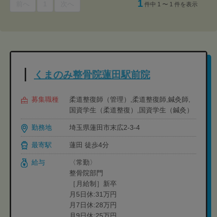
1
前へ
1
次へ
件中 1 〜 1 件を表示
くまのみ整骨院蓮田駅前院
募集職種
柔道整復師（管理）,柔道整復師,鍼灸師,
国資学生（柔道整復）,国資学生（鍼灸）
勤務地
埼玉県蓮田市末広2-3-4
最寄駅
蓮田 徒歩4分
給与
〈常勤〉
整骨院部門
［月給制］新卒
月5日休:31万円
月7日休:28万円
月9日休:25万円