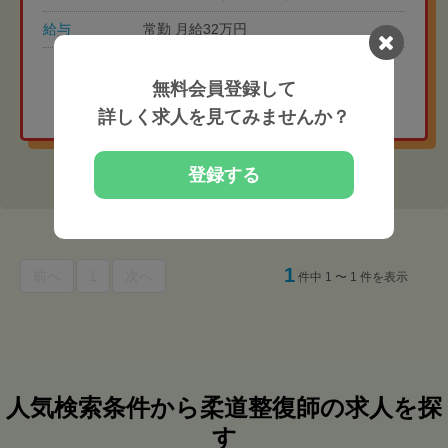
給与
常勤 月給32万円
地域相場より給与高めの
無料会員登録して
非公開求人を紹介してもらう
詳しく求人を見てみませんか？
登録する
1
前へ
1
次へ
件中 1 〜 1 件を表示
人気検索条件から柔道整復師の求人を探
す