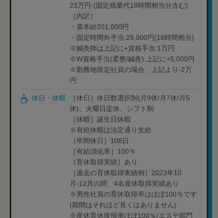
23万円-(固定残業代18時間相当分含む)
［内訳］
・基本給201,000円
・固定時間外手当:29,000円(18時間相当)
※鍼灸師は上記に+資格手当:1万円
※W資格手当(柔整/鍼灸):上記に+5,000円
※勤務地限定社員の場合、上記より-2万
円
休日・休暇
［休日］休日数選択制(月9休/月7休/月5
休)、火曜日定休、シフト制
［休暇］誕生日休暇
※有給休暇は法定通り支給
［年間休日］108日
［有給消化率］100％
［育休取得実績］あり
［過去の育休取得実績例］2023年10
月-12月の間、4名産休取得実績あり
※男性社員の育休取得率はほぼ100％です
(期間はそれほど長くはありません)
※産休育休復帰率ほぼ100％(エステ部門