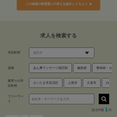
この地域の希望通りの求人を紹介してもらう
求人を検索する
市区町村
資格
あん摩マッサージ指圧師
鍼灸師
整体師・セラ
最寄りの市
さいたま市見沼区
上尾市
久喜市
白岡市
区町村
フリーワー
ド
1
該当件数
件