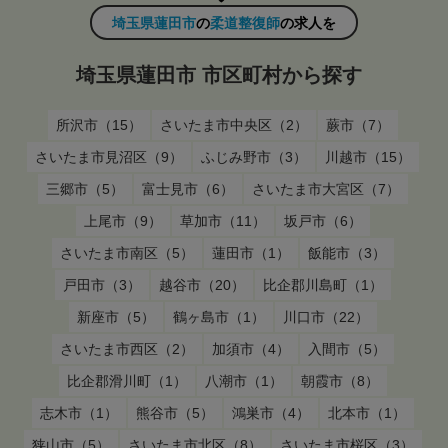
埼玉県蓮田市
の
柔道整復師
の求人を
埼玉県蓮田市 市区町村から探す
所沢市（15）
さいたま市中央区（2）
蕨市（7）
さいたま市見沼区（9）
ふじみ野市（3）
川越市（15）
三郷市（5）
富士見市（6）
さいたま市大宮区（7）
上尾市（9）
草加市（11）
坂戸市（6）
さいたま市南区（5）
蓮田市（1）
飯能市（3）
戸田市（3）
越谷市（20）
比企郡川島町（1）
新座市（5）
鶴ヶ島市（1）
川口市（22）
さいたま市西区（2）
加須市（4）
入間市（5）
比企郡滑川町（1）
八潮市（1）
朝霞市（8）
志木市（1）
熊谷市（5）
鴻巣市（4）
北本市（1）
狭山市（5）
さいたま市北区（8）
さいたま市桜区（3）