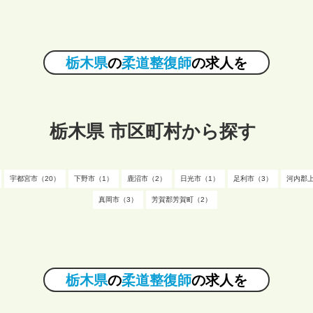
栃木県
の
柔道整復師
の求人を
栃木県 市区町村から探す
宇都宮市（20）
下野市（1）
鹿沼市（2）
日光市（1）
足利市（3）
河内郡
真岡市（3）
芳賀郡芳賀町（2）
栃木県
の
柔道整復師
の求人を