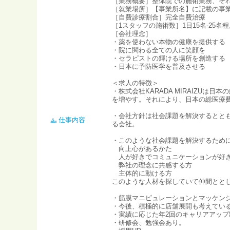
［業務概要］整体院での施術業務、そ
［就業場所］【事業所名】に記載の事
［自費診療割合］完全自費治療
［1スタッフの施術数］1日15名-25名
［会社理念］
・薬を使わない本物の健康を提供する
・院に関わる全ての人に笑顔を
・セラピストの輝ける場所を創造する
・日本に予防医学を普及させる
＜求人の特徴＞
・株式会社KARADA MIRAIZ
を増やす。それにより、日本の総医療
・会社方針は社会課題を解決するとと
仕事内容
る会社。
・このような社会課題を解決するため
向上心があるかた
人が好きでコミュニケーションが好
弊社の理念に共感する方
主体的に動ける方
このような人材を探していて仲間とと
・筋膜マニピュレーションとマッケン
・今後、積極的に店舗展開も考えてい
・実績に応じた年2回のキャリアアップ
・研修会、勉強会あり。