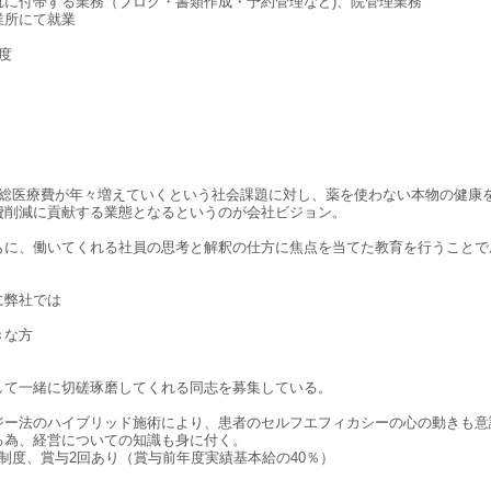
れに付帯する業務（ブログ・書類作成・予約管理など)、院管理業務
業所にて就業
程度
Uは日本の総医療費が年々増えていくという社会課題に対し、薬を使わない本物の
費削減に貢献する業態となるというのが会社ビジョン。
もに、働いてくれる社員の思考と解釈の仕方に焦点を当てた教育を行うことで
に弊社では
きな方
して一緒に切磋琢磨してくれる同志を募集している。
ジー法のハイブリッド施術により、患者のセルフエフィカシーの心の動きも意
る為、経営についての知識も身に付く。
制度、賞与2回あり（賞与前年度実績基本給の40％）