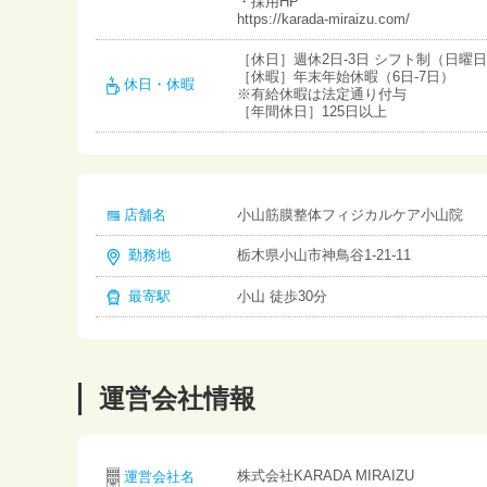
・採用HP
https://karada-miraizu.com/
［休日］週休2日-3日 シフト制（日曜
［休暇］年末年始休暇（6日-7日）
休日・休暇
※有給休暇は法定通り付与
［年間休日］125日以上
店舗名
小山筋膜整体フィジカルケア小山院
勤務地
栃木県小山市神鳥谷1-21-11
最寄駅
小山 徒歩30分
運営会社情報
株式会社KARADA MIRAIZU
運営会社名