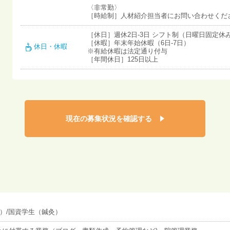
〈非常勤〉
［時給制］人材紹介担当者にお問い合わせくだ
［休日］週休2日-3日 シフト制（日曜日固定休
［休暇］年末年始休暇（6日-7日）
休日・休暇
※有給休暇は法定通り付与
［年間休日］125日以上
現在の募集状況を確認する
）/国資学生（鍼灸）