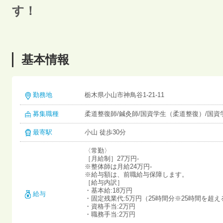
す！
基本情報
勤務地
栃木県小山市神鳥谷1-21-11
募集職種
柔道整復師/鍼灸師/国資学生（柔道整復）/国資
最寄駅
小山 徒歩30分
〈常勤〉
［月給制］27万円-
※整体師は月給24万円-
※給与額は、前職給与保障します。
［給与内訳］
・基本給:18万円
給与
・固定残業代:5万円（25時間分※25時間を超
・資格手当:2万円
・職務手当:2万円